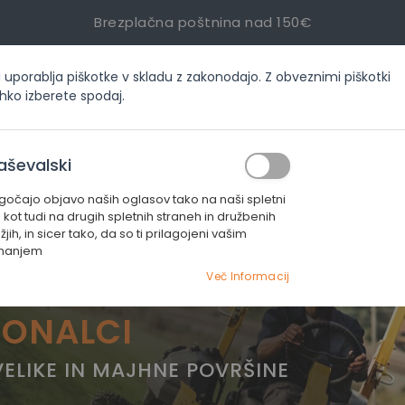
Brezplačna poštnina nad 150€
i uporablja piškotke v skladu z zakonodajo. Z obveznimi piškotki
inf
ahko izberete spodaj.
ORIJAH
AKCIJE
SERVIS
KONTAKT
aševalski
čajo objavo naših oglasov tako na naši spletni
i kot tudi na drugih spletnih straneh in družbenih
jih, in sicer tako, da so ti prilagojeni vašim
manjem
Več Informacij
IONALCI
ELIKE IN MAJHNE POVRŠINE