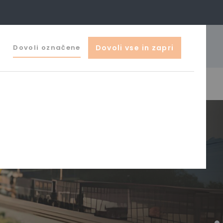
041 644 044
Dovoli označene
Dovoli vse in zapri
o@zak-ljubljana.si
izdelki
0