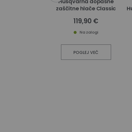
rna Automower
Husqvarna dopasne
ki Endurance
zaščitne hlače Classic
H
19,90 €
119,90 €
9 €
Na zalogi
Na zalogi
POGLEJ VEČ
POGLEJ VEČ