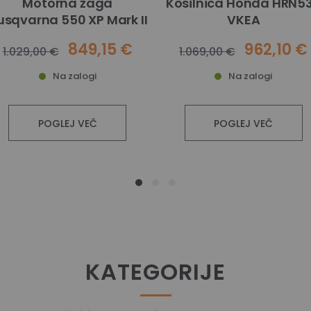
Motorna žaga
Kosilnica Honda HRN5
usqvarna 550 XP Mark II
VKEA
849,15 €
962,10 €
1.029,00 €
1.069,00 €
Na zalogi
Na zalogi
POGLEJ VEČ
POGLEJ VEČ
KATEGORIJE