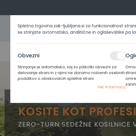
Spletna trgovina zak-ljubljana.si za funkcionalnost stran
se strinjate avtomatsko, analitične in oglaševalske pa l
DOMOV
IZDELKI PO KATEG
Obvezni
Ogl
Strinjanje je avtomatsko, saj so piškotki obvezni za
Omogo
delovanje strani in z njimi ne zbiramo nobenih osebnih
stran
podatkov o obiskovalcih spletne strani
omrež
zani
Več Informacij
KOSITE KOT PROFES
ZERO-TURN SEDEŽNE KOSILNICE V