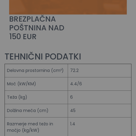
BREZPLAČNA
POŠTNINA NAD
150 EUR
TEHNIČNI PODATKI
Delovna prostornina (cm³)
72.2
Moč (kW/KM)
4.4/6
Teža (kg)
6
Dolžina meča (cm)
45
Razmerje med težo in
1.4
močjo (kg/kW)