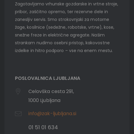
Zagotavljamo vrhunske gozdarske in vrtne stroje,
pribor, zaščitno opremo, ter rezervne dele in
zanesljiv servis. Smo strokovnjaki za motorne
žage, kosilnice (sedežne, robotske, vrtne), kose,
snežne freze in električne agregate. Našim
strankam nudimo osebni pristop, kakovostne
izdelke in hitro podporo – vse na enem mestu.
POSLOVALNICA LJUBLJANA
Celovška cesta 291,
1000 Ljubljana
info@zak-ljubljana.si
01 51 01 634