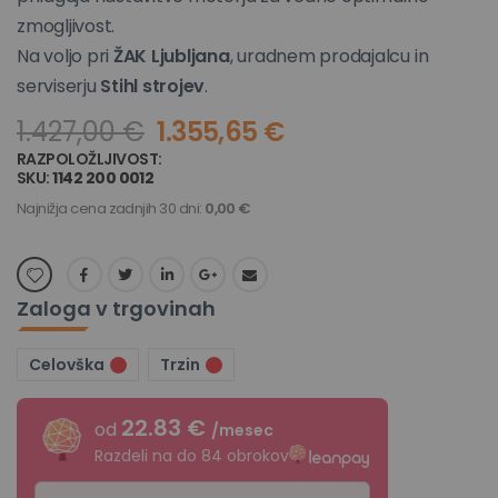
zmogljivost.
Na voljo pri
ŽAK Ljubljana
, uradnem prodajalcu in
serviserju
Stihl strojev
.
1.427,00 €
1.355,65 €
RAZPOLOŽLJIVOST:
NI NA ZALOGI
SKU
1142 200 0012
Najnižja cena zadnjih 30 dni:
0,00 €
Zaloga v trgovinah
Celovška
Trzin
22.83 €
od
/mesec
Razdeli na do 84 obrokov