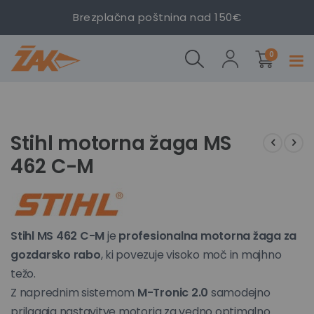
Brezplačna poštnina nad 150€
Stihl
Stihl
izdelki
motorna
motorna
0
Prekl
žaga MS
žaga MS
navig
462 C-M
462 C-M
Preskoči
Preskoči
na
na
konec
začetek
Stihl motorna žaga MS
galerije
galerije
462 C-M
slik
slik
Stihl MS 462 C-M
je
profesionalna motorna žaga za
gozdarsko rabo
, ki povezuje visoko moč in majhno
težo.
Z naprednim sistemom
M-Tronic 2.0
samodejno
prilagaja nastavitve motorja za vedno optimalno