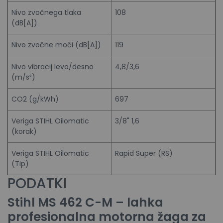
Nivo zvočnega tlaka
108
(dB[A])
Nivo zvočne moči (dB[A])
119
Nivo vibracij levo/desno
4,8/3,6
(m/s²)
CO2 (g/kWh)
697
Veriga STIHL Oilomatic
3/8" 1,6
(korak)
Veriga STIHL Oilomatic
Rapid Super (RS)
(Tip)
PODATKI
Stihl MS 462 C-M – lahka
profesionalna motorna žaga za