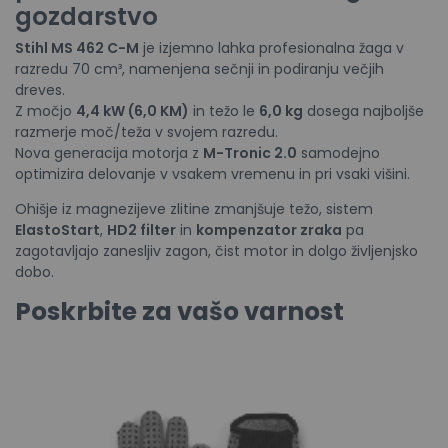
gozdarstvo
Stihl MS 462 C-M
je izjemno lahka profesionalna žaga v
razredu 70 cm³, namenjena sečnji in podiranju večjih
dreves.
Z močjo
4,4 kW (6,0 KM)
in težo le
6,0 kg
dosega najboljše
razmerje moč/teža v svojem razredu.
Nova generacija motorja z
M-Tronic 2.0
samodejno
optimizira delovanje v vsakem vremenu in pri vsaki višini.
Ohišje iz magnezijeve zlitine zmanjšuje težo, sistem
ElastoStart
,
HD2 filter
in
kompenzator zraka
pa
zagotavljajo zanesljiv zagon, čist motor in dolgo življenjsko
dobo.
Poskrbite za vašo varnost