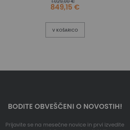
1.029,00 €
849,15 €
V KOŠARICO
BODITE OBVEŠČENI O NOVOSTIH!
Prijavite se na mesečne novice in prvi izvedite