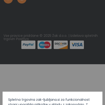
Vse pravice pridržane © 2025 Žak d.o.o. | Izdelava spletnih
trgovin
Positiva
.
Spletna trgovina zak-ljubljana.si za funkcionalnost
strani uporablja piškotke v skladu z zakonodajo. Z