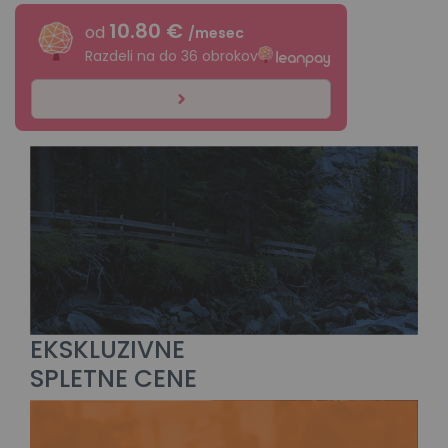
10.80 €
od
/mesec
Razdeli na do 36 obrokov
EKSKLUZIVNE
SPLETNE CENE