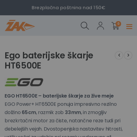
Brezplačna poštnina nad 150€
Ego
izdelki
baterijske
0
Prekl
škarje
navig
HT6500E
Preskoči
Preskoči
na
na
Ego baterijske škarje
konec
začetek
HT6500E
galerije
galerije
slik
slik
EGO HT6500E – baterijske škarje za žive meje
EGO Power+ HT6500E ponuja impresivno rezilno
dolžino
65 cm
, razmik zob
33 mm
, in zmogljiv
brezkrtačni motor za čiste, natančne reze tudi pri
debelejših vejah. Dvostopenjska nastavitev hitrosti,