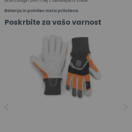
širših/dolgih živih mej z debelejšimi stebli.
Baterija
in polnilec
ni
sta
prilož
ena
.
Poskrbite za vašo varnost