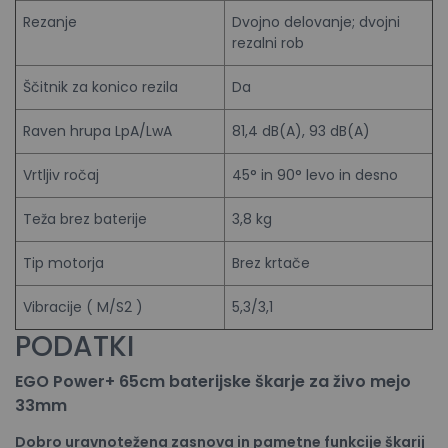
Rezanje
Dvojno delovanje; dvojni
rezalni rob
Ščitnik za konico rezila
Da
Raven hrupa LpA/LwA
81,4 dB(A), 93 dB(A)
Vrtljiv ročaj
45° in 90° levo in desno
Teža brez baterije
3,8 kg
Tip motorja
Brez krtače
Vibracije ( M/S2 )
5,3/3,1
PODATKI
EGO Power+ 65cm baterijske škarje za živo mejo
33mm
Dobro uravnotežena zasnova in pametne
funkcije škarij