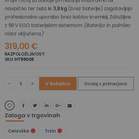
vrtljiv ročaj za udobje pri rezanju vodoravno ali
navpično ter teža le
3,8 kg
(brez baterije) zagotavljajo
profesionalno uporabo brez kablov in emisij. Združljive
z 56 V EGO baterijskim sistemom.
(Baterija in polnilec
nista vključena.)
319,00 €
RAZPOLOŽLJIVOST:
NI NA ZALOGI
SKU
HT6500E
V košarico
Dodaj v primerjavo
Zaloga v trgovinah
Celovška
Trzin