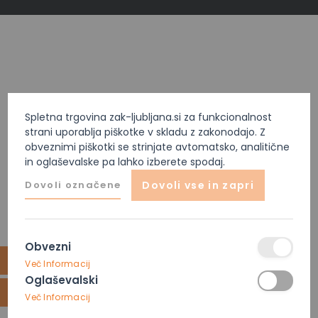
Spletna trgovina zak-ljubljana.si za funkcionalnost
strani uporablja piškotke v skladu z zakonodajo. Z
obveznimi piškotki se strinjate avtomatsko, analitične
in oglaševalske pa lahko izberete spodaj.
Dovoli označene
Dovoli vse in zapri
Obvezni
Več Informacij
Oglaševalski
Več Informacij