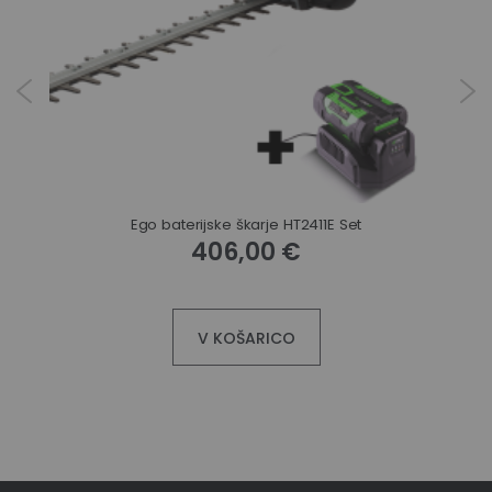
Akumulatorske škarje za živo mejo Husqvarna 322iHD60
Ego baterijske škarje HT2411E Set
406,00 €
V KOŠARICO