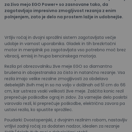
za živo mejo EGO Power+ so
zasnovane tako, da
zagotavljajo impresivno
zmogljivost rezanja z enim
polnjenjem, zato je
delo na prostem lažje in udobnejše.
Vrtljiv ročaj in dvojni sprožilni sistem zagotavljata večje
udobje in varnost uporabnika. Gladek in tih brezkrtačni
motor in menjalnik pa zagotavljata vso potrebno moč brez
vibracij, emisij in hrupa bencinskega motorja.
Rezila pri obrezovalniku žive meje EGO so diamantno
brušena in obojestranska za čisto in natančno rezanje. Vsa
rezila imajo velike rezalne zmogljivosti za obdelavo
debelejših živih mej in so na voljo v dolžinah od 51 cm do 66
cm, kar ustreza vsaki velikosti žive meje. Zaščita konic rezil
preprečuje poškodbe ograj in zidov. Za varnejše delo poskrbi
varovalo rezil, ki preprečuje poškodbe, električna zavora pa
ustavi rezila, ko spustite sprožilec.
Poudarki: Dvostopenjski, z dvojnim rezilnim robom, nastavljiv
vrtljivi zadnji ročaj za dodaten nadzor, idealen za rezanje