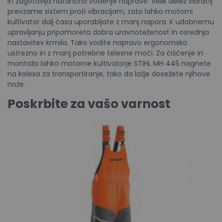
in zagotavlja natančno vodenje naprave. Velik delež vibracij
prevzame sistem proti vibracijam, zato lahko motorni
kultivator dalj časa uporabljate z manj napora. K udobnemu
upravljanju pripomoreta dobra uravnoteženost in osrednja
nastavitev krmila. Tako vodite napravo ergonomsko
ustrezno in z manj potrebne telesne moči. Za čiščenje in
montažo lahko motorne kultivatorje STIHL MH 445 nagnete
na kolesa za transportiranje, tako da lažje dosežete njihove
nože.
Poskrbite za vašo varnost