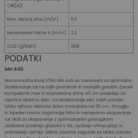
(dB[A])
Nivo vibracij ahw (m/s²)
5.5
Nevarnostni faktor K (m/s²)
2.2
CO2 (g/kWh)
958
PODATKI
MH 445
Motorni kultivatorji STIHL MH 445 so zasnovani za optimalno
obdelovanje tal na ožjih površinah in manjših gredah. Zaradi
kompaktnih mer in standardne širine 45 cm poskrbijo za
izjemno okretno delo. Za obdelovanje zelo ozkih površin
lahko njihovo delovno širino zmanjšate na 25 cm. Zmogljiv
in trpežen motor zagotavlja hitro in nenaporno okopavanje
tal. Noži za okopavanje z optimiziranim postopkom
obdelave prodrejo globoko v tla, razdrejo vrhnjo plast in
premešajo zemljo. Višina zavorne zagozde se lahko nastavi