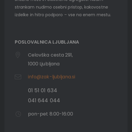
strankam nudimo osebni pristop, kakovostne
izdelke in hitro podporo – vse na enem mestu.
POSLOVALNICA LJUBLJANA
Celovška cesta 291,
1000 Ljubljana
info@zak-ljubljana.si
01 51 01 634
041 644 044
pon-pet 8:00-16:00