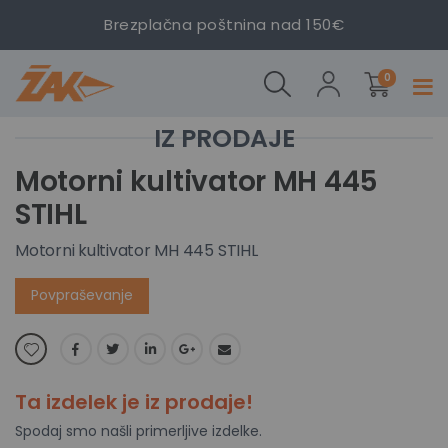
Brezplačna poštnina nad 150€
Motorni
Motorni
Motorni
izdelki
kultivator
kultivator
kultivator
0
Prekl
MH 445
MH 445
MH 445
navig
STIHL
STIHL
STIHL
Preskoči
Preskoči
na
na
Motorni kultivator MH 445
konec
začetek
STIHL
galerije
galerije
slik
slik
Motorni kultivator MH 445 STIHL
Povpraševanje
Ta izdelek je iz prodaje!
Spodaj smo našli primerljive izdelke.