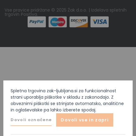
Vse pravice pridržane © 2025 Žak d.o.o. | Izdelava spletnih
trgovin
Positiva
.
Spletna trgovina zak-ljubljana.si za funkcionalnost
strani uporablja piškotke v skladu z zakonodajo. Z
obveznimi piškotki se strinjate avtomatsko, analitične
in oglaševalske pa lahko izberete spodaj.
Dovoli označene
Dovoli vse in zapri