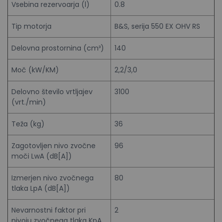
Vsebina rezervoarja (l)
0.8
Tip motorja
B&S, serija 550 EX OHV RS
Delovna prostornina (cm³)
140
Moč (kW/KM)
2,2/3,0
Delovno število vrtljajev
3100
(vrt./min)
Teža (kg)
36
Zagotovljen nivo zvočne
96
moči LwA (dB[A])
Izmerjen nivo zvočnega
80
tlaka LpA (dB[A])
Nevarnostni faktor pri
2
nivoju zvočnega tlaka KpA