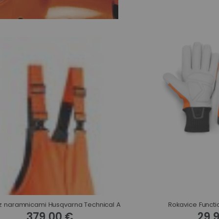
z naramnicami Husqvarna Technical A
Rokavice Functi
379,00 €
29,