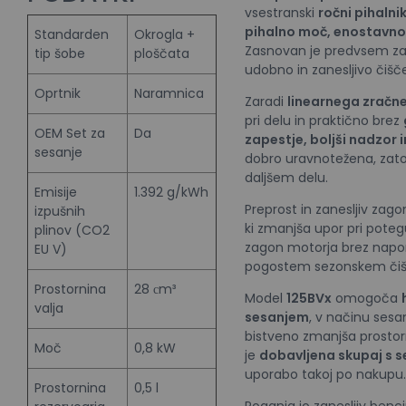
vsestranski
ročni pihalni
pihalno moč, enostavno
Standarden
Okrogla +
Zasnovan je predvsem z
tip šobe
ploščata
udobno in zanesljivo čiščen
Oprtnik
Naramnica
Zaradi
linearnega zračn
pri delu in praktično brez
OEM Set za
Da
zapestje, boljši nadzor 
sesanje
dobro uravnotežena, zat
daljšem delu.
Emisije
1.392 g/kWh
Preprost in zanesljiv zag
izpušnih
ki zmanjša upor pri pote
plinov (CO2
zagon motorja brez napora
EU V)
pogostem sezonskem čiš
Prostornina
28 сm³
Model
125BVx
omogoča
valja
sesanjem
, v načinu sesan
bistveno zmanjša prostorn
Moč
0,8 kW
je
dobavljena skupaj s 
uporabo takoj po nakupu.
Prostornina
0,5 l
Poganja jo zanesljiv ben