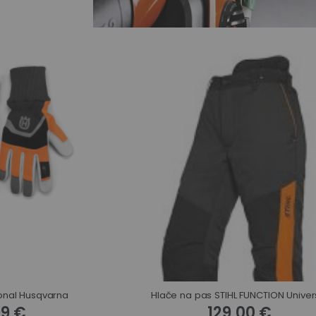
onal Husqvarna
Hlače na pas STIHL FUNCTION Univer
99 €
129,00 €