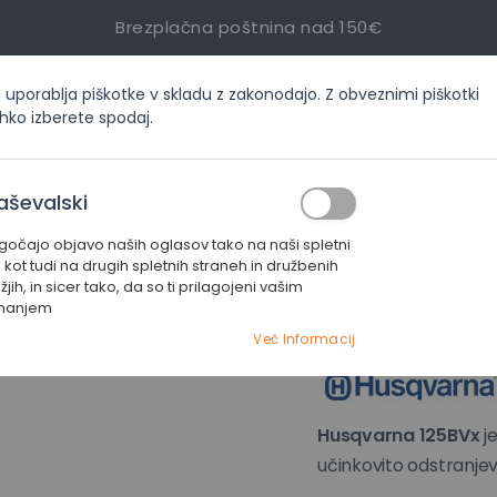
Brezplačna poštnina nad 150€
i uporablja piškotke v skladu z zakonodajo. Z obveznimi piškotki
inf
ahko izberete spodaj.
ORIJAH
AKCIJE
SERVIS
KONTAKT
aševalski
čajo objavo naših oglasov tako na naši spletni
ihalniki
Husqvarna pihalnik in sesalnik 125BVx
i kot tudi na drugih spletnih straneh in družbenih
jih, in sicer tako, da so ti prilagojeni vašim
manjem
Husqvarna p
Preskoči
Več Informacij
na
začetek
galerije
slik
Husqvarna 125BVx
je
učinkovito odstranjeva