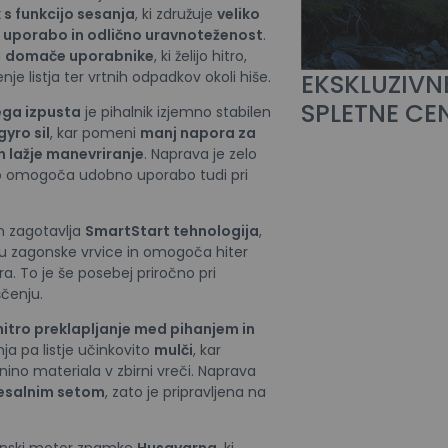
k s funkcijo sesanja
, ki združuje
veliko
 uporabo in odlično uravnoteženost
.
a
domače uporabnike
, ki želijo hitro,
je listja ter vrtnih odpadkov okoli hiše.
EKSKLUZIVN
SPLETNE CE
ega izpusta
je pihalnik izjemno stabilen
gyro sil
, kar pomeni
manj napora za
in lažje manevriranje
. Naprava je zelo
o omogoča udobno uporabo tudi pri
on zagotavlja
SmartStart tehnologija
,
gu zagonske vrvice in omogoča hiter
. To je še posebej priročno pri
čenju.
hitro preklapljanje med pihanjem in
ja pa listje učinkovito
mulči
, kar
ino materiala v zbirni vreči. Naprava
sesalnim setom
, zato je pripravljena na
cinski motor znamke
Husqvarna
, ki