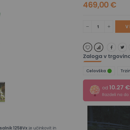
469,00 €
V 
Zaloga v trgovin
Celovška
Trzi
Husqvarna pihalnik in sesalnik 125BVx
10.27 
od
Razdeli na do
salnik 125BVx
je učinkovit in