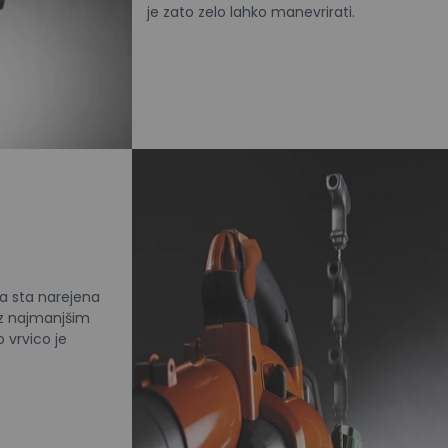
je zato zelo lahko manevrirati.
a sta narejena
 z najmanjšim
 vrvico je