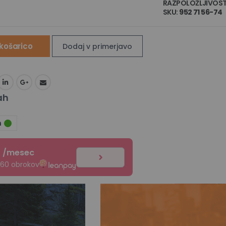
RAZPOLOŽLJIVOST
SKU
952 71 56-74
košarico
Dodaj v primerjavo
ah
n
€
/mesec
 60 obrokov