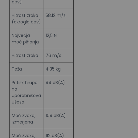
cev)
Hitrost zraka
58,12 m/s
(okrogla cev)
Največja
12,5 N
moč pihanja
Hitrost zraka
76 m/s
Teža
4,35 kg
Pritisk hrupa
94 dB(A)
na
uporabnikova
ušesa
Moč zvoka,
109 dB(A)
izmerjena
Moč zvoka,
112 dB(A)