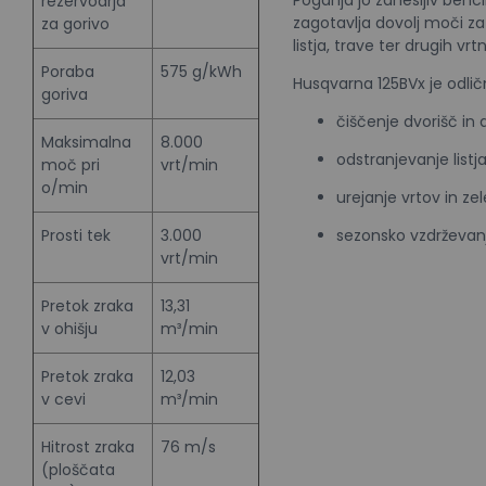
rezervoarja
zagotavlja dovolj moči z
za gorivo
listja, trave ter drugih vr
Poraba
575 g/kWh
Husqvarna 125BVx je odličn
goriva
čiščenje dvorišč in
Maksimalna
8.000
odstranjevanje listja
moč pri
vrt/min
o/min
urejanje vrtov in ze
Prosti tek
3.000
sezonsko vzdrževanj
vrt/min
Pretok zraka
13,31
v ohišju
m³/min
Pretok zraka
12,03
v cevi
m³/min
Hitrost zraka
76 m/s
(ploščata