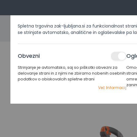
Spletna trgovina zak-ljubljana.si za funkcionalnost stran
se strinjate avtomatsko, analitične in oglaševalske pa l
DOMOV
IZDELKI PO KATEG
Obvezni
Ogl
Strinjanje je avtomatsko, saj so piškotki obvezni za
Omogo
Home
Izdelki po kategorijah
Pihalniki
Bencinski p
delovanje strani in z njimi ne zbiramo nobenih osebnih
stran
podatkov o obiskovalcih spletne strani
omrež
zani
Preskoči
Več Informacij
na
konec
galerije
slik