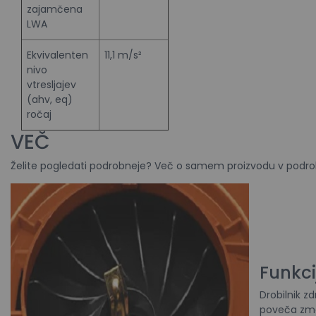
zajamčena
LWA
Ekvivalenten
11,1 m/s²
nivo
vtresljajev
(ahv, eq)
ročaj
VEČ
Želite pogledati podrobneje? Več o samem proizvodu v podrob
Funkci
Drobilnik z
poveča zmog