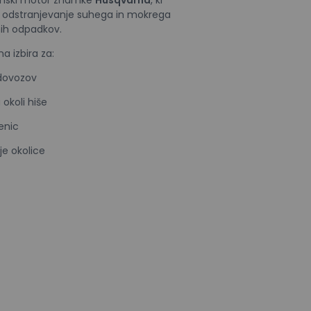
a odstranjevanje suhega in mokrega
tnih odpadkov.
a izbira za:
 dovozov
 okoli hiše
lenic
e okolice