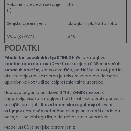
Volumen vreče za sesanje
45
(l)
Serijsko opremljen z
okroglo in ploščato šobo
CO2 (g/kWh)
848
PODATKI
Pihalnik in sesalnik listja
STIHL
SH 86
je zmogljiva
kombinirana naprava 2-v-1
, namenjena
čiščenju večjih
zunanjih površin
, kot so dvorišča, parkirišča, vrtovi, poti in
okolica objektov. Primeren je tako za zahtevne domače
uporabnike kot tudi za polprofesionalno uporabo.
Napravo poganja učinkovit
STIHL 2-MIX motor
, ki
zagotavlja visoko zmogljivost ob hkrati nižji porabi goriva in
manjših emisijah.
Brezstopenjska regulacija števila
vrtljajev
omogoča natančno prilagajanje moči glede na
nalogo – od lahkega listja do težjih vrtnih odpadkov.
Model SH 86 je serijsko opremljen z: