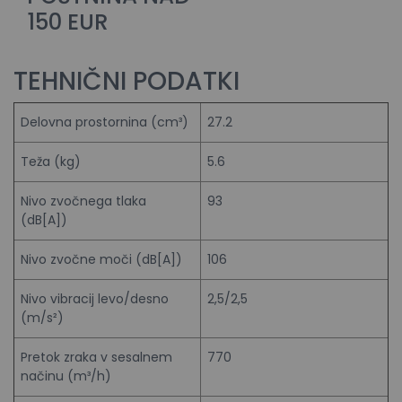
150 EUR
TEHNIČNI PODATKI
Delovna prostornina (cm³)
27.2
Teža (kg)
5.6
Nivo zvočnega tlaka
93
(dB[A])
Nivo zvočne moči (dB[A])
106
Nivo vibracij levo/desno
2,5/2,5
(m/s²)
Pretok zraka v sesalnem
770
načinu (m³/h)