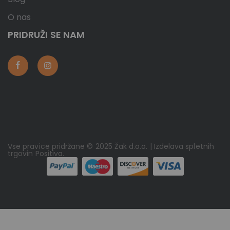
O nas
PRIDRUŽI SE NAM
Vse pravice pridržane © 2025 Žak d.o.o. | Izdelava spletnih
trgovin
Positiva
.