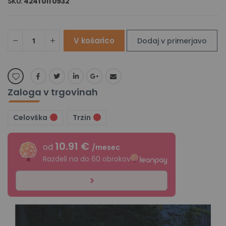
SKU
4241 011 0932
V košarico
Dodaj v primerjavo
Zaloga v trgovinah
Celovška
Trzin
10.91 €
od
/mesec
Razdeli na do 60 obrokov