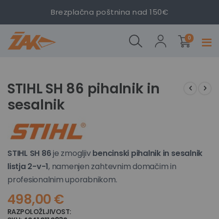
Brezplačna poštnina nad 150€
izdelki
STIHL
0
Prekl
SH
navig
86
Preskoči
Preskoči
na
na
STIHL SH 86 pihalnik in
konec
začetek
sesalnik
galerije
galerije
slik
slik
STIHL SH 86
je zmogljiv
bencinski pihalnik in sesalnik
listja 2-v-1
, namenjen zahtevnim domačim in
profesionalnim uporabnikom.
498,00 €
RAZPOLOŽLJIVOST:
NI NA ZALOGI