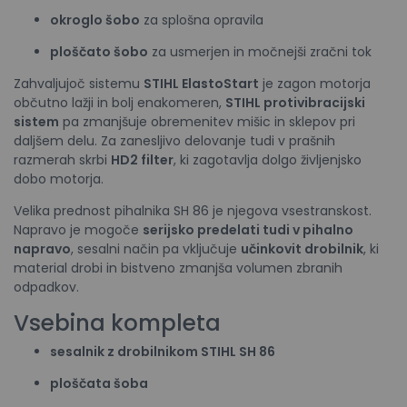
okroglo šobo
za splošna opravila
ploščato šobo
za usmerjen in močnejši zračni tok
Zahvaljujoč sistemu
STIHL ElastoStart
je zagon motorja
občutno lažji in bolj enakomeren,
STIHL protivibracijski
sistem
pa zmanjšuje obremenitev mišic in sklepov pri
daljšem delu. Za zanesljivo delovanje tudi v prašnih
razmerah skrbi
HD2 filter
, ki zagotavlja dolgo življenjsko
dobo motorja.
Velika prednost pihalnika SH 86 je njegova vsestranskost.
Napravo je mogoče
serijsko predelati tudi v pihalno
napravo
, sesalni način pa vključuje
učinkovit drobilnik
, ki
material drobi in bistveno zmanjša volumen zbranih
odpadkov.
Vsebina kompleta
sesalnik z drobilnikom STIHL SH 86
ploščata šoba