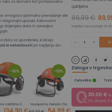
no tako za domačo kot profesionalno
Ljubljana.
 kar omogoča optimalno prenašanje sile
99,99 €
89,9
i dolgotrajni uporabi. Kakovostni
go življenjsko dobo in zanesljivo
Najnižja cena zadnjih 30 dn
ojih.
 izbira za uporabnike, ki iščejo
V 
oči in natančnosti
pri cepljenju drv.
Zaloga v trgovin
-16%
-13%
Celovška
Trzi
30.00 €
x
0% obresti, 0 
Husqvarna zaščitna čelada Technical
Husqvarna čelada Classic
Jakna za košnjo Technical Husqvarna
134,90 €
54,99 €
139,99 €
€
63,20 €