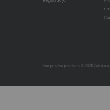
Registracija
Pr
Str
Ko
Vse pravice pridržane © 2025 Žak d.o.o.