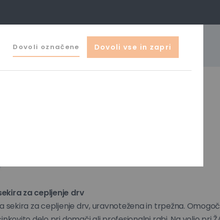
041 644 044
Dovoli označene
Dovoli vse in zapri
o@zak-ljubljana.si
izdelki
0
ekira za cepljenje S1600
ekira za cepljenje drv
na sekira za cepljenje drv, uravnotežena in trpežna. Omogo
nkovito delo pri domači ali profesionalni rabi. Na voljo pri 