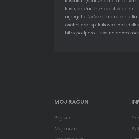
kosilnice (sedežne, robotske, vrtn
kose, snežne freze in električne
agregate. Našim strankam nudi
osebni pristop, kakovostne izdelke
hitro podporo – vse na enem mes
MOJ RAČUN
IN
Prijava
Pog
Moj račun
Spl