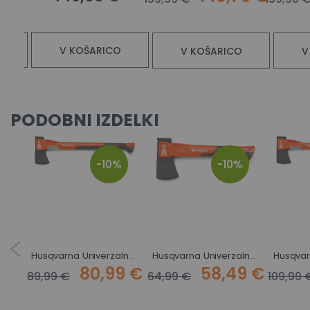
V KOŠARICO
V KOŠARICO
V
PODOBNI IZDELKI
-10%
-10%
Husqvarna Sekira 0,6 KG - lesen ročaj
Husqvarna Univerzalna sekira A1400
Husqvarna Univerzalna sekira H900
9 €
80,99 €
58,49 €
89,99 €
64,99 €
109,99 