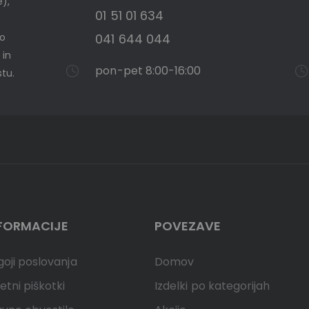
e),
01 51 01 634
mo
041 644 044
 in
pon-pet 8:00-16:00
tu.
FORMACIJE
POVEZAVE
oji poslovanja
Domov
etni piškotki
Izdelki po kategorijah