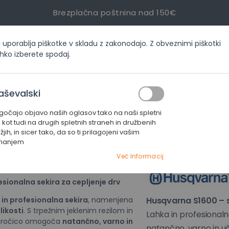
Brezplačna poštnina nad 150€
i uporablja piškotke v skladu z zakonodajo. Z obveznimi piškotki
inf
ahko izberete spodaj.
ORIJAH
AKCIJE
SERVIS
KONTAKT
aševalski
čajo objavo naših oglasov tako na naši spletni
1600
i kot tudi na drugih spletnih straneh in družbenih
jih, in sicer tako, da so ti prilagojeni vašim
manjem
Husqvarna S
Več Informacij
sionalna sekira za cepljenje drv
 in profesionalna sekira
, namenjena
Husqvarna S1600 – s
likosti
. S trpežnim jeklenim rezilom in
Lahka in profesional
 ročico omogoča
natančno, varno in
natančno, varno in uči