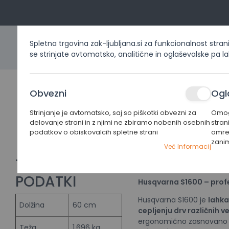
Spletna trgovina zak-ljubljana.si za funkcionalnost stran
se strinjate avtomatsko, analitične in oglaševalske pa l
DOMOV
IZDELKI PO KATEG
Obvezni
Ogl
Sekira za
cepljenje
Strinjanje je avtomatsko, saj so piškotki obvezni za
Omogo
Home
Husqvarna
Husqvarna Sekira za cepljenje S
delovanje strani in z njimi ne zbiramo nobenih osebnih
stran
S1600
podatkov o obiskovalcih spletne strani
omrež
Husqvarna
zani
Preskoči
Preskoči
Več Informacij
na
na
TEHNIČNI
PODATKI
konec
začetek
PODATKI
galerije
galerije
Husqvarna S1600 – profe
slik
slik
Husqvarna S1600 je
lahka
Dolžina
60 cm
cepljenju drv različnih ve
ergonomično zasnovano
Teža
1,696 kg