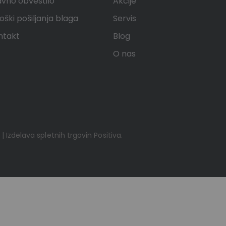
avno obvestilo
Akcije
oški pošiljanja blaga
Servis
ntakt
Blog
O nas
 | Izdelava spletnih trgovin
Positiva
.