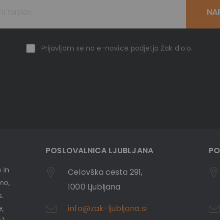
NA
Prijavljam se na e-novice podjetja Žak d.o.o.
POSLOVALNICA LJUBLJANA
PO
 in
Celovška cesta 291,
emo,
1000 Ljubljana
s.
info@zak-ljubljana.si
e,