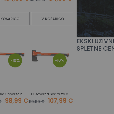
V KOŠARICO
 KOŠARICO
V KOŠARICO
EKSKLUZIVN
SPLETNE CE
-10%
-10%
Husqvarna Univerzalna sekira A2400
Husqvarna Sekira za cepljenje S2800
Husqvarna sadjarska žaga 300 ST
98,99 €
107,99 €
49,49 
€
119,99 €
54,99 €