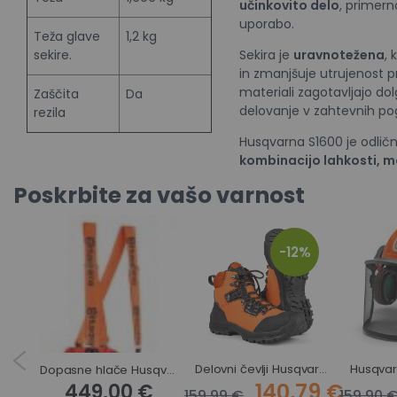
učinkovito delo
, primer
uporabo.
Teža glave
1,2 kg
sekire.
Sekira je
uravnotežena
,
in zmanjšuje utrujenost pr
materiali zagotavljajo dol
Zaščita
Da
delovanje v zahtevnih pog
rezila
Husqvarna S1600 je odlična
kombinacijo lahkosti, m
Poskrbite za vašo varnost
-12%
Delovni čevlji Husqvarna Technical Light
Rokavice Technical Light Husqvarna
Dopasne hlače Husqvarna Technical Extreme
140,79 €
449,00 €
159,99 €
159,90 