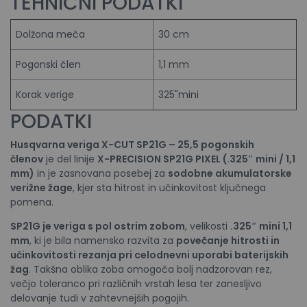
TEHNIČNI PODATKI
Dolžona meča
30 cm
Pogonski člen
1,1 mm
Korak verige
325"mini
PODATKI
Husqvarna veriga X-CUT SP21G – 25,5 pogonskih
členov
je del linije
X-PRECISION SP21G PIXEL (.325″ mini / 1,1
mm)
in je zasnovana posebej za
sodobne akumulatorske
verižne žage
, kjer sta hitrost in učinkovitost ključnega
pomena.
SP21G je veriga s pol ostrim zobom
, velikosti
.325″ mini 1,1
mm
, ki je bila namensko razvita za
povečanje hitrosti in
učinkovitosti rezanja pri celodnevni uporabi baterijskih
žag
. Takšna oblika zoba omogoča bolj nadzorovan rez,
večjo toleranco pri različnih vrstah lesa ter zanesljivo
delovanje tudi v zahtevnejših pogojih.