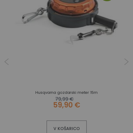
Husqvarna veriga X-CUT SP21G – 29,5 člena, .325″ mini, 1,1 mm
Husqvarna gozdarski meter 15m
79,99 €
59,90 €
V KOŠARICO