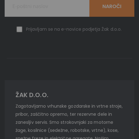
NAROČI
Prijavljam se na e-novice podjetja Žak d.o.o.
ŽAK D.O.O.
Zagotavljamo vrhunske gozdarske in vrtne stroje,
pribor, zaščitno opremo, ter rezervne dele in
zanesljiv servis. Smo strokovnjaki za motorne
žage, kosilnice (sedežne, robotske, vrtne), kose,
snežne freze in električne agregate. Našim