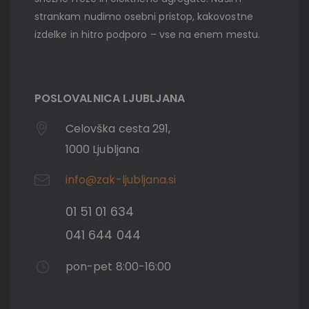
strankam nudimo osebni pristop, kakovostne
izdelke in hitro podporo – vse na enem mestu.
POSLOVALNICA LJUBLJANA
Celovška cesta 291,
1000 Ljubljana
info@zak-ljubljana.si
01 51 01 634
041 644 044
pon-pet 8:00-16:00