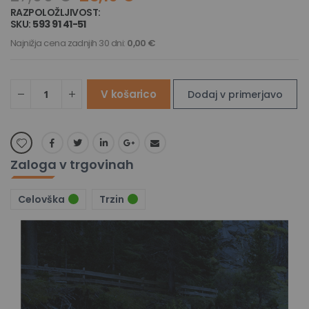
RAZPOLOŽLJIVOST:
NA ZALOGI
SKU
593 91 41-51
Najnižja cena zadnjih 30 dni:
0,00 €
V košarico
Dodaj v primerjavo
Zaloga v trgovinah
Celovška
Trzin