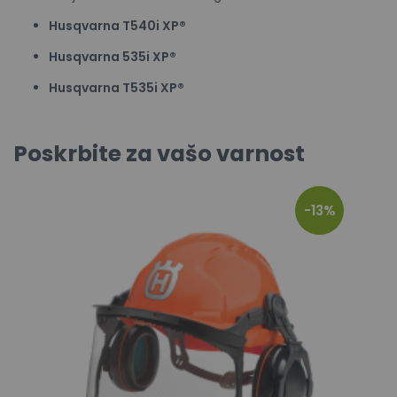
Husqvarna T540i XP®
Husqvarna 535i XP®
Husqvarna T535i XP®
Poskrbite za vašo varnost
-13%