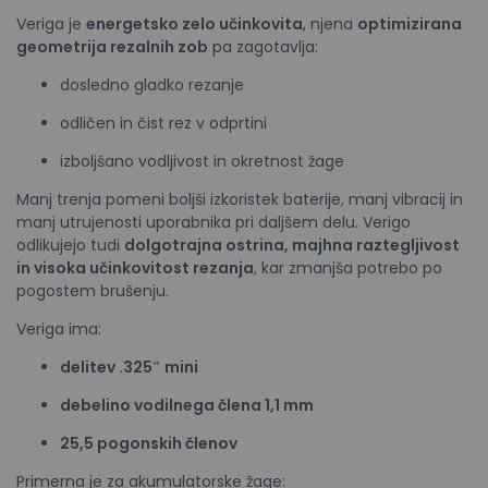
Veriga je
energetsko zelo učinkovita
, njena
optimizirana
geometrija rezalnih zob
pa zagotavlja:
dosledno gladko rezanje
odličen in čist rez v odprtini
izboljšano vodljivost in okretnost žage
Manj trenja pomeni boljši izkoristek baterije, manj vibracij in
manj utrujenosti uporabnika pri daljšem delu. Verigo
odlikujejo tudi
dolgotrajna ostrina, majhna raztegljivost
in visoka učinkovitost rezanja
, kar zmanjša potrebo po
pogostem brušenju.
Veriga ima:
delitev .325″ mini
debelino vodilnega člena 1,1 mm
25,5 pogonskih členov
Primerna je za akumulatorske žage: