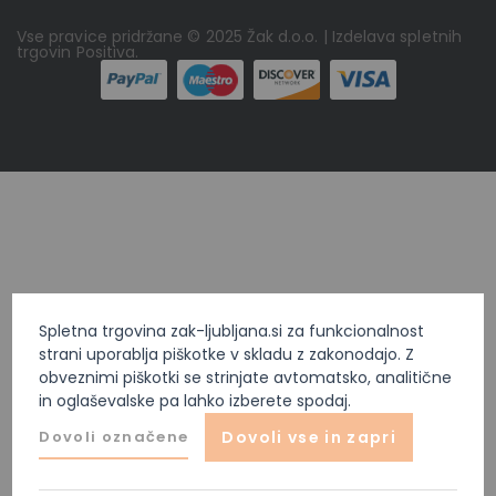
Vse pravice pridržane © 2025 Žak d.o.o. | Izdelava spletnih
trgovin
Positiva
.
Spletna trgovina zak-ljubljana.si za funkcionalnost
strani uporablja piškotke v skladu z zakonodajo. Z
obveznimi piškotki se strinjate avtomatsko, analitične
in oglaševalske pa lahko izberete spodaj.
Dovoli označene
Dovoli vse in zapri