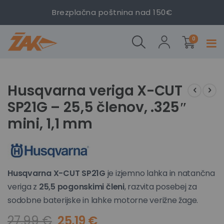
veriga X-
Brezplačna poštnina nad 150€
CUT SP21G
– 25,5
izdelki
členov,
0
Prekl
.325″ mini,
navig
1,1 mm
Preskoči
Preskoči
na
na
Husqvarna veriga X-CUT
konec
začetek
SP21G – 25,5 členov, .325″
galerije
galerije
slik
slik
mini, 1,1 mm
Husqvarna X-CUT SP21G
je izjemno lahka in natančna
veriga z
25,5 pogonskimi členi
, razvita posebej za
sodobne baterijske in lahke motorne verižne žage.
27,99 €
25,19 €