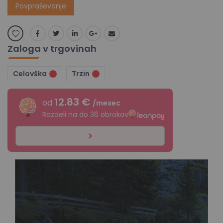
Povpraševanje
Zaloga v trgovinah
Celovška
Trzin
12.83 €
od
/mesec
Razdeli na do 36 obrokov