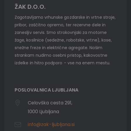
ŽAK D.O.O.
Zagotavljamo vrhunske gozdarske in vrtne stroje,
pribor, zaščitno opremo, ter rezervne dele in
zanesljiv servis. Smo strokovnjaki za motorne
žage, kosilnice (sedežne, robotske, vrtne), kose,
snežne freze in električne agregate. Našim
strankam nudimo osebni pristop, kakovostne
izdelke in hitro podporo – vse na enem mestu.
POSLOVALNICA LJUBLJANA
Celovška cesta 291,
1000 Ljubljana
info@zak-ljubljana.si