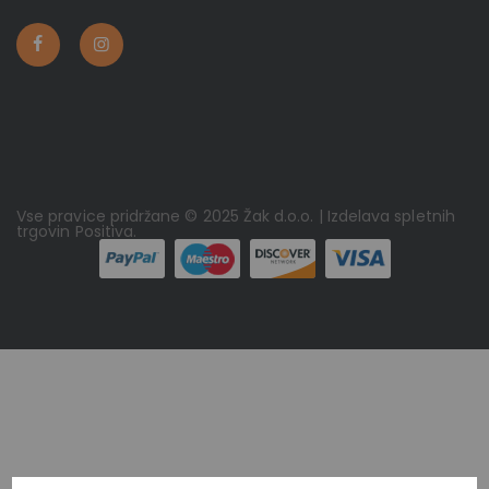
Vse pravice pridržane © 2025 Žak d.o.o. | Izdelava spletnih
trgovin
Positiva
.