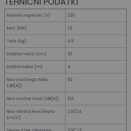
TEHNIČNI PODATKI
Nazivna napetost (V)
230
Moč (kW)
1.9
Teža (kg)
4.5
Dolžina meča (cm)
35
Dolžina kabla (m)
4
Nivo zvočnega tlaka
92
(dB[A])
Nivo zvočne moči (dB[A])
103
Nivo vibracij levo/desno
2,9/3,4
(m/s²)
Veriga STIHL Oilomatic
3/8" 1,3