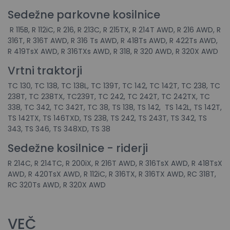
Sedežne parkovne kosilnice
R 115B, R 112iC, R 216, R 213C, R 215TX, R 214T AWD, R 216 AWD, R
316T, R 316T AWD, R 316 Ts AWD, R 418Ts AWD, R 422Ts AWD,
R 419TsX AWD, R 316TXs AWD, R 318, R 320 AWD, R 320X AWD
Vrtni traktorji
TC 130, TC 138, TC 138L, TC 139T, TC 142, TC 142T, TC 238, TC
238T, TC 238TX, TC239T, TC 242, TC 242T, TC 242TX, TC
338, TC 342, TC 342T, TC 38, TS 138, TS 142, TS 142L, TS 142T,
TS 142TX, TS 146TXD, TS 238, TS 242, TS 243T, TS 342, TS
343, TS 346, TS 348XD, TS 38
Sedežne kosilnice - riderji
R 214C, R 214TC, R 200iX, R 216T AWD, R 316TsX AWD, R 418TsX
AWD, R 420TsX AWD, R 112iC, R 316TX, R 316TX AWD, RC 318T,
RC 320Ts AWD, R 320X AWD
VEČ