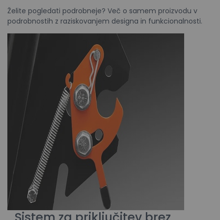
Želite pogledati podrobneje? Več o samem proizvodu v
podrobnostih z raziskovanjem designa in funkcionalnosti.
Sistem
za
priključitev
b
rez