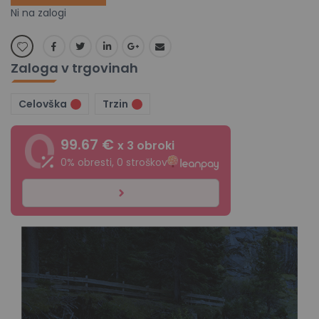
Ni na zalogi
Zaloga v trgovinah
Celovška
Trzin
99.67 €
x 3 obroki
0% obresti, 0 stroškov