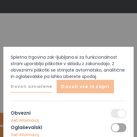
Spletna trgovina zak-ljubljana.si za funkcionalnost
strani uporablja piškotke v skladu z zakonodajo. Z
obveznimi piškotki se strinjate avtomatsko, analitične
in oglaševalske pa lahko izberete spodaj.
Dovoli označene
Dovoli vse in zapri
Obvezni
Več Informacij
Oglaševalski
Več Informacij