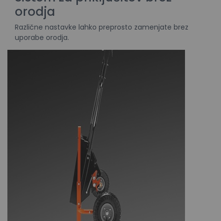
orodja
Različne
nastavke
lahko
preprosto
zamenjate
b
rez
u
porabe
orodja
.