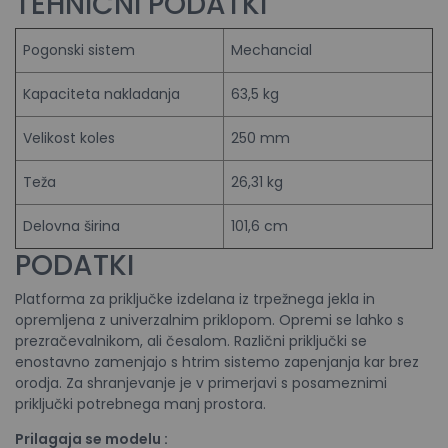
TEHNIČNI PODATKI
Pogonski sistem
Mechancial
Kapaciteta nakladanja
63,5 kg
Velikost koles
250 mm
Teža
26,31 kg
Delovna širina
101,6 cm
PODATKI
Platforma za priključke izdelana iz trpežnega jekla in
opremljena z univerzalnim priklopom. Opremi se lahko s
prezračevalnikom, ali česalom. Različni priključki se
enostavno zamenjajo s htrim sistemo zapenjanja kar brez
orodja. Za shranjevanje je v primerjavi s posameznimi
priključki potrebnega manj prostora.
Prilagaja se modelu :