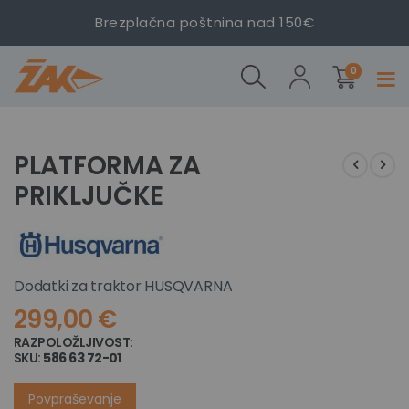
Brezplačna poštnina nad 150€
izdelki
PLATFORMA
0
Prekl
ZA
navig
PRIKLJUČKE
Preskoči
Preskoči
na
na
PLATFORMA ZA
konec
začetek
PRIKLJUČKE
galerije
galerije
slik
slik
Dodatki za traktor HUSQVARNA
299,00 €
RAZPOLOŽLJIVOST:
NI NA ZALOGI
SKU
586 63 72-01
Povpraševanje