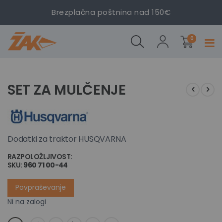
Brezplačna poštnina nad 150€
izdelki
Set za
0
Prekl
mulčenje
navig
HUSQVARNA
Preskoči
Preskoči
na
na
SET ZA MULČENJE
konec
začetek
galerije
galerije
slik
slik
Dodatki za traktor HUSQVARNA
RAZPOLOŽLJIVOST:
NI NA ZALOGI
SKU
960 71 00-44
Povpraševanje
Ni na zalogi