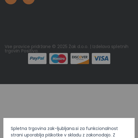
Vse pravice pridržane © 2025 Žak d.o.o. | Izdelava spletnih
trgovin
Positiva
.
Spletna trgovina zak-ljubljana.si za funkcionalnost
strani uporablja piškotke v skladu z zakonodajo. Z