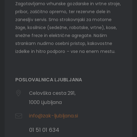
Zagotavljamo vrhunske gozdarske in vrtne stroje,
pribor, zaščitno opremo, ter rezervne dele in
zanesljiv servis. Smo strokovnjaki za motorne
žage, kosilnice (sedežne, robotske, vrtne), kose,
snežne freze in električne agregate. Našim
strankam nudimo osebni pristop, kakovostne
izdelke in hitro podporo – vse na enem mestu.
POSLOVALNICA LJUBLJANA
Celovška cesta 291,
1000 Ljubljana
info@zak-ljubljana.si
01 51 01 634