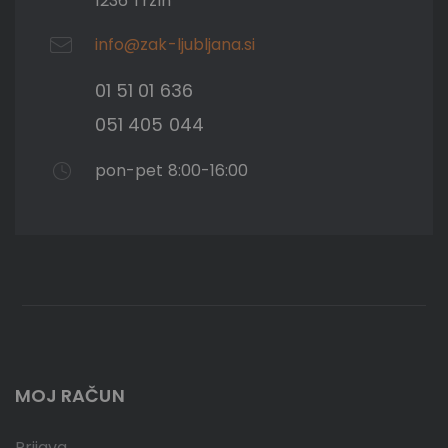
1236 Trzin
info@zak-ljubljana.si
01 51 01 636
051 405 044
pon-pet 8:00-16:00
MOJ RAČUN
Prijava