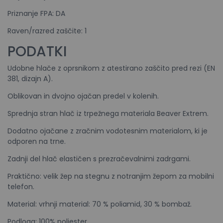
Priznanje FPA: DA
Raven/razred zaščite: 1
PODATKI
Udobne hlače z oprsnikom z atestirano zaščito pred rezi (EN
381, dizajn A).
Oblikovan in dvojno ojačan predel v kolenih.
Sprednja stran hlač iz trpežnega materiala Beaver Extrem.
Dodatno ojačane z zračnim vodotesnim materialom, ki je
odporen na trne.
Zadnji del hlač elastičen s prezračevalnimi zadrgami.
Praktično: velik žep na stegnu z notranjim žepom za mobilni
telefon.
Material: vrhnji material: 70 % poliamid, 30 % bombaž.
Podloga: 100% poliester.