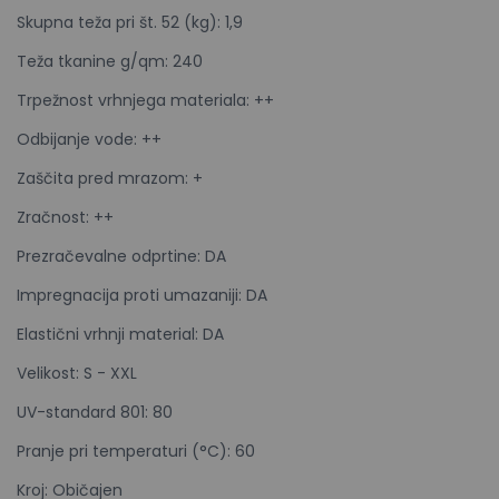
Skupna teža pri št. 52 (kg): 1,9
Teža tkanine g/qm: 240
Trpežnost vrhnjega materiala: ++
Odbijanje vode: ++
Zaščita pred mrazom: +
Zračnost: ++
Prezračevalne odprtine: DA
Impregnacija proti umazaniji: DA
Elastični vrhnji material: DA
Velikost: S - XXL
UV-standard 801: 80
Pranje pri temperaturi (°C): 60
Kroj: Običajen