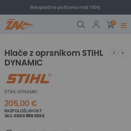
Brezplačna poštnina nad 150€
Hlače z
izdelki
oprsnikom
0
Prekl
STIHL
navig
DYNAMIC
Preskoči
Preskoči
na
na
Hlače z oprsnikom STIHL
konec
začetek
DYNAMIC
galerije
galerije
slik
slik
STIHL DYNAMIC
205,00 €
RAZPOLOŽLJIVOST:
NI NA ZALOGI
SKU
0000 885 05XX