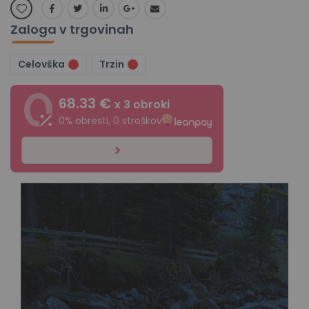
Zaloga v trgovinah
Celovška
Trzin
68.33 €
x 3 obroki
0% obresti, 0 stroškov