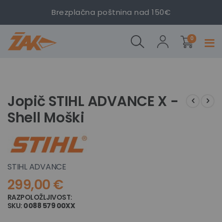
Brezplačna poštnina nad 150€
Jopič
Jopič
STIHL
STIHL
izdelki
ADVANCE
ADVANCE
0
Prekl
X - Shell
X - Shell
navig
Moški
Moški
Preskoči
Preskoči
na
na
konec
začetek
Jopič STIHL ADVANCE X -
galerije
galerije
Shell Moški
slik
slik
STIHL ADVANCE
299,00 €
RAZPOLOŽLJIVOST:
NI NA ZALOGI
SKU
0088 579 00XX