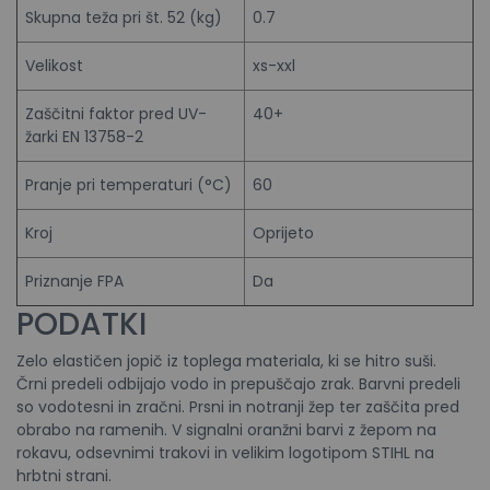
Skupna teža pri št. 52 (kg)
0.7
Velikost
xs-xxl
Zaščitni faktor pred UV-
40+
žarki EN 13758-2
Pranje pri temperaturi (°C)
60
Kroj
Oprijeto
Priznanje FPA
Da
PODATKI
Zelo elastičen jopič iz toplega materiala, ki se hitro suši.
Črni predeli odbijajo vodo in prepuščajo zrak. Barvni predeli
so vodotesni in zračni. Prsni in notranji žep ter zaščita pred
obrabo na ramenih. V signalni oranžni barvi z žepom na
rokavu, odsevnimi trakovi in velikim logotipom STIHL na
hrbtni strani.