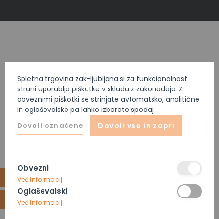
Spletna trgovina zak-ljubljana.si za funkcionalnost
strani uporablja piškotke v skladu z zakonodajo. Z
obveznimi piškotki se strinjate avtomatsko, analitične
in oglaševalske pa lahko izberete spodaj.
Dovoli označene
Dovoli vse in zapri
Obvezni
Več Informacij
Oglaševalski
Več Informacij