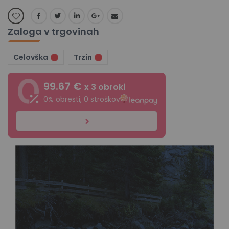
Zaloga v trgovinah
Celovška
Trzin
99.67 €
x 3 obroki
0% obresti, 0 stroškov