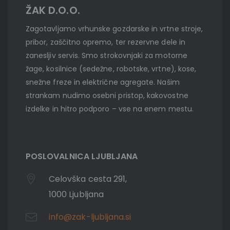
ŽAK D.O.O.
Zagotavljamo vrhunske gozdarske in vrtne stroje,
pribor, zaščitno opremo, ter rezervne dele in
zanesljiv servis. Smo strokovnjaki za motorne
žage, kosilnice (sedežne, robotske, vrtne), kose,
snežne freze in električne agregate. Našim
strankam nudimo osebni pristop, kakovostne
izdelke in hitro podporo – vse na enem mestu.
POSLOVALNICA LJUBLJANA
Celovška cesta 291,
1000 Ljubljana
info@zak-ljubljana.si