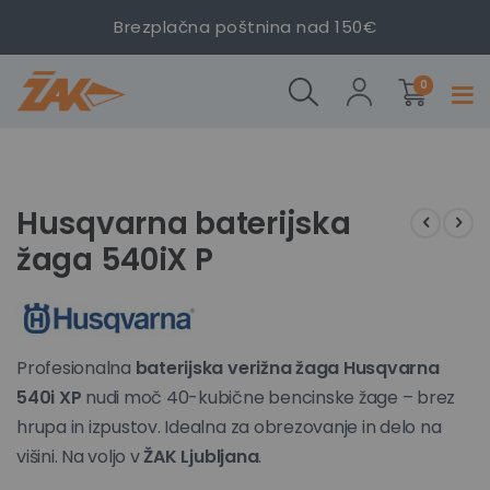
Brezplačna poštnina nad 150€
Husqvarna
Husqvarna
izdelki
baterijska
baterijska
0
Prekl
žaga
žaga
navig
540iX P
540iX P
Preskoči
Preskoči
na
na
konec
začetek
Husqvarna baterijska
galerije
galerije
žaga 540iX P
slik
slik
Profesionalna
baterijska verižna žaga Husqvarna
540i XP
nudi moč 40-kubične bencinske žage – brez
hrupa in izpustov. Idealna za obrezovanje in delo na
višini. Na voljo v
ŽAK Ljubljana
.