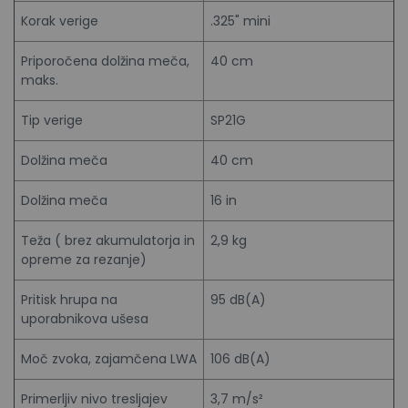
Korak verige
.325" mini
Priporočena dolžina meča,
40 cm
maks.
Tip verige
SP21G
Dolžina meča
40 cm
Dolžina meča
16 in
Teža ( brez akumulatorja in
2,9 kg
opreme za rezanje)
Pritisk hrupa na
95 dB(A)
uporabnikova ušesa
Moč zvoka, zajamčena LWA
106 dB(A)
Primerljiv nivo tresljajev
3,7 m/s²