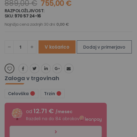
889,00 €
755,00 €
RAZPOLOŽLJIVOST:
NI NA ZALOGI
SKU
970 57 24-16
Najnižja cena zadnjih 30 dni:
0,00 €
V košarico
Dodaj v primerjavo
Zaloga v trgovinah
Celovška
Trzin
12.71 €
od
/mesec
Razdeli na do 84 obrokov