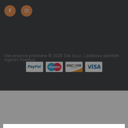
Vse pravice pridržane © 2025 Žak d.o.o. | Izdelava spletnih
trgovin
Positiva
.