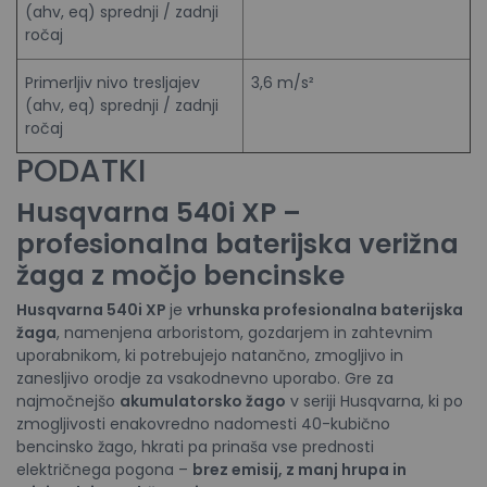
(ahv, eq) sprednji / zadnji
ročaj
Primerljiv nivo tresljajev
3,6 m/s²
(ahv, eq) sprednji / zadnji
ročaj
PODATKI
Husqvarna 540i XP –
profesionalna baterijska verižna
žaga z močjo bencinske
Husqvarna 540i XP
je
vrhunska profesionalna baterijska
žaga
, namenjena arboristom, gozdarjem in zahtevnim
uporabnikom, ki potrebujejo natančno, zmogljivo in
zanesljivo orodje za vsakodnevno uporabo. Gre za
najmočnejšo
akumulatorsko žago
v seriji Husqvarna, ki po
zmogljivosti enakovredno nadomesti 40-kubično
bencinsko žago, hkrati pa prinaša vse prednosti
električnega pogona –
brez emisij, z manj hrupa in