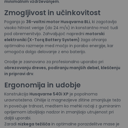
minimalnim vzdrževanjem
.
Zmogljivost in učinkovitost
Poganja jo
36-voltni motor Husqvarna BLi
, ki zagotavlja
visoko hitrost verige (do 24 m/s) in konstantno moč tudi
pod obremenitvijo. Zahvaljujoč napredni
motorski
elektroniki (X-Torq Battery System)
žaga ohranja
optimalno razmerje med močjo in porabo energije, kar
omogoča dolgo delovanje z eno baterijo.
Orodje je zasnovano za profesionalno uporabo pri
obrezovanju dreves, podiranju manjših debel, kleščenju
in pripravi drv
.
Ergonomija in udobje
Konstrukcija
Husqvarne 540i XP
je popolnoma
uravnotežena. Ohišje iz magnezijeve zlitine zmanjšuje težo
in povečuje trdnost, medtem ko mehki ročaji z gumiranim
oprijemom izboljšajo nadzor in zmanjšajo utrujenost pri
daljši uporabi.
Zaradi
nizkega težišča
in optimalne porazdelitve mase je