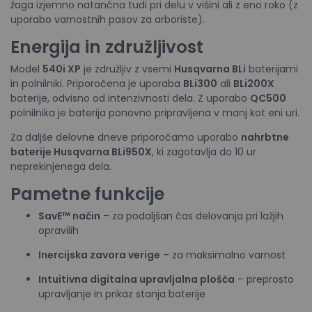
žaga izjemno natančna tudi pri delu v višini ali z eno roko (z
uporabo varnostnih pasov za arboriste).
Energija in združljivost
Model
540i XP
je združljiv z vsemi
Husqvarna BLi
baterijami
in polnilniki. Priporočena je uporaba
BLi300
ali
BLi200X
baterije, odvisno od intenzivnosti dela. Z uporabo
QC500
polnilnika je baterija ponovno pripravljena v manj kot eni uri.
Za daljše delovne dneve priporočamo uporabo
nahrbtne
baterije Husqvarna BLi950X
, ki zagotavlja do 10 ur
neprekinjenega dela.
Pametne funkcije
SavE™ način
– za podaljšan čas delovanja pri lažjih
opravilih
Inercijska zavora verige
– za maksimalno varnost
Intuitivna digitalna upravljalna plošča
– preprosto
upravljanje in prikaz stanja baterije