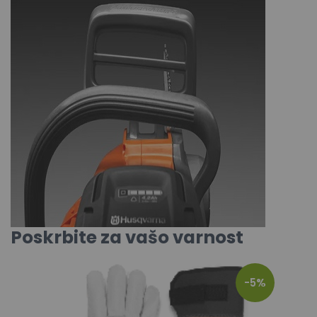
Poskrbite za vašo varnost
-5%