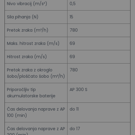
Nivo vibracij (m/s²)
0,5
Sila pihanja (N)
15
Pretok zraka (m³/h)
780
Maks. hitrost zraka (m/s)
69
Hitrost zraka (m/s)
69
Pretok zraka z okroglo
780
šobo/ploščato šobo (m³/h)
Priporočljiv tip
AP 300 S
akumulatorske baterije
Čas delovanja naprave z AP
do 11
100 (min)
Čas delovanja naprave z AP
do 17