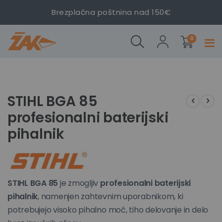
Brezplačna poštnina nad 150€
STIHL BGA 85
STIHL BGA 85
izdelki
profesionalni
profesionalni
0
Prekl
baterijski
baterijski
navig
pihalnik
pihalnik
Preskoči
Preskoči
na
na
konec
začetek
STIHL BGA 85
galerije
galerije
profesionalni baterijski
slik
slik
pihalnik
STIHL BGA 85
je zmogljiv
profesionalni baterijski
pihalnik
, namenjen zahtevnim uporabnikom, ki
potrebujejo visoko pihalno moč, tiho delovanje in delo