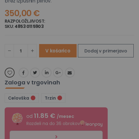
brez izpušnih plinov.
350,00 €
RAZPOLOŽLJIVOST:
NI NA ZALOGI
SKU
4853 011 5903
V košarico
Dodaj v primerjavo
Zaloga v trgovinah
Celovška
Trzin
11.85 €
od
/mesec
Razdeli na do 36 obrokov