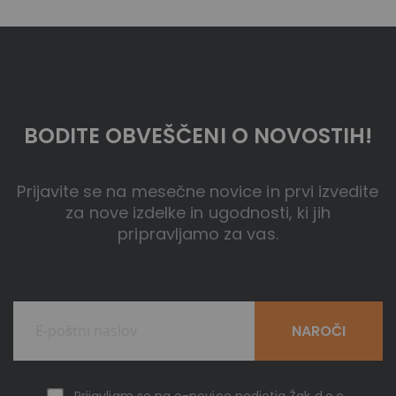
BODITE OBVEŠČENI O NOVOSTIH!
Prijavite se na mesečne novice in prvi izvedite
za nove izdelke in ugodnosti, ki jih
pripravljamo za vas.
NAROČI
Prijavljam se na e-novice podjetja Žak d.o.o.