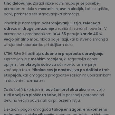
tiho delovanje
. Zaradi nizke ravni hrupa je še posebej
primeren za delo v
mestnih in javnih okoljih
, kot so igrišča,
parki, parkirišča ter stanovanjska območja.
Pihalnik je namenjen
odstranjevanju listja, zelenega
odreza in druge umazanije
z različnih zunanjih površin. V
primerjavi s predhodnikom
BGA 85
ponuja
kar do 40 %
večjo pihalno moč
, hkrati pa je
lažji
, kar bistveno zmanjša
utrujenost uporabnika pri daljšem delu.
STIHL BGA 86 odlikuje
udobno in preprosto upravljanje
.
Opremljen je z
mehkim ročajem
, ki zagotavlja dober
oprijem, ter
okroglo šobo
za učinkovito usmerjanje
zračnega toka.
Pihalna cev je nastavljiva po dolžini v treh
stopnjah
, kar omogoča prilagoditev različnim uporabnikom
in delovnim razmeram.
Za še boljši izkoristek in
povišan pretok zraka
je na voljo
tudi
opcijska ploščata šoba
, ki je posebej uporabna pri
delu na večjih površinah ali pri težjem listju.
Električni pogon omogoča
takojšen zagon, enakomerno
delovanje in nizke vibracije
, obenem pa zahteva bistveno