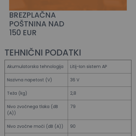
BREZPLAČNA
POŠTNINA NAD
150 EUR
TEHNIČNI PODATKI
Akumulatorska tehnologija
Litij-Ion sistem AP
Nazivna napetost (V)
36 V
Teža (kg)
2,8
Nivo zvočnega tlaka (dB
79
(A))
Nivo zvočne moči (dB (A))
90