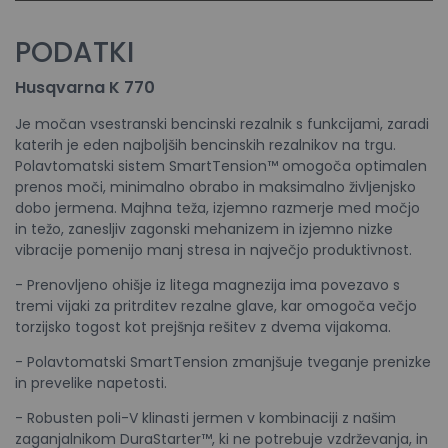
PODATKI
Husqvarna K 770
Je močan vsestranski bencinski rezalnik s funkcijami, zaradi
katerih je eden najboljših bencinskih rezalnikov na trgu.
Polavtomatski sistem SmartTension™ omogoča optimalen
prenos moči, minimalno obrabo in maksimalno življenjsko
dobo jermena. Majhna teža, izjemno razmerje med močjo
in težo, zanesljiv zagonski mehanizem in izjemno nizke
vibracije pomenijo manj stresa in največjo produktivnost.
- Prenovljeno ohišje iz litega magnezija ima povezavo s
tremi vijaki za pritrditev rezalne glave, kar omogoča večjo
torzijsko togost kot prejšnja rešitev z dvema vijakoma.
- Polavtomatski SmartTension zmanjšuje tveganje prenizke
in prevelike napetosti.
- Robusten poli-V klinasti jermen v kombinaciji z našim
zaganjalnikom DuraStarter™, ki ne potrebuje vzdrževanja, in