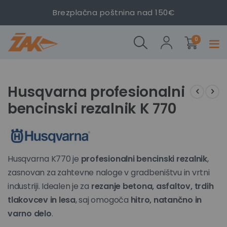
Brezplačna poštnina nad 150€
Husqvarna
profesionalni
izdelki
bencinski
0
Prekl
rezalnik K
navig
770
Preskoči
Preskoči
na
na
Husqvarna profesionalni
konec
začetek
bencinski rezalnik K 770
galerije
galerije
slik
slik
Husqvarna K770 je
profesionalni bencinski rezalnik
,
zasnovan za zahtevne naloge v gradbeništvu in vrtni
industriji. Idealen je za
rezanje betona, asfaltov, trdih
tlakovcev in lesa
, saj omogoča
hitro, natančno in
varno delo
.