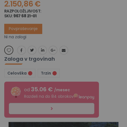
2.150,86 €
RAZPOLOŽLJIVOST:
NI NA ZALOGI
SKU
967 68 21-01
Povpraševanje
Ni na zalogi
Zaloga v trgovinah
Celovška
Trzin
35.06 €
od
/mesec
Razdeli na do 84 obrokov