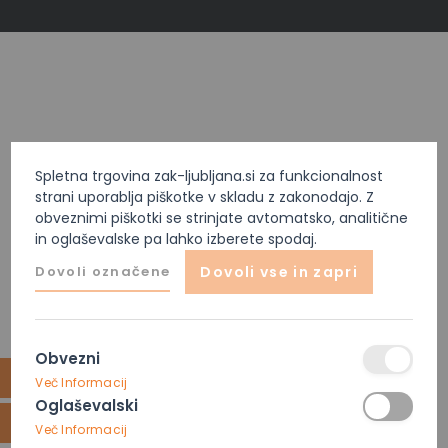
Spletna trgovina zak-ljubljana.si za funkcionalnost
strani uporablja piškotke v skladu z zakonodajo. Z
obveznimi piškotki se strinjate avtomatsko, analitične
in oglaševalske pa lahko izberete spodaj.
Dovoli označene
Dovoli vse in zapri
Obvezni
Več Informacij
Oglaševalski
Več Informacij