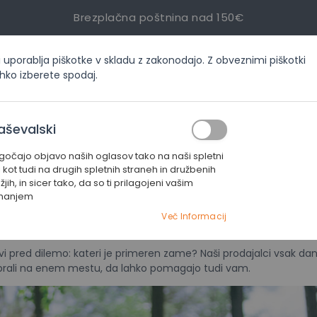
Brezplačna poštnina nad 150€
i uporablja piškotke v skladu z zakonodajo. Z obveznimi piškotki
inf
ahko izberete spodaj.
ORIJAH
AKCIJE
SERVIS
KONTAKT
aševalski
čajo objavo naših oglasov tako na naši spletni
t trate?
i kot tudi na drugih spletnih straneh in družbenih
jih, in sicer tako, da so ti prilagojeni vašim
manjem
e?
Več Informacij
avi pred dilemo: kateri je primeren zame? Naši prodajalci vsak dan
rali na enem mestu, da lahko pomagajo tudi vam.