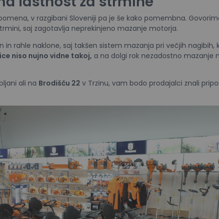
na lastnost za strmine
omena, v razgibani Sloveniji pa je še kako pomembna. Govori
rmini, saj zagotavlja neprekinjeno mazanje motorja.
n in rahle naklone, saj takšen sistem mazanja pri večjih nagibih, k
ce niso nujno vidne takoj,
a na dolgi rok nezadostno mazanje 
bljani ali na
Brodišču 22
v Trzinu, vam bodo prodajalci znali pripo