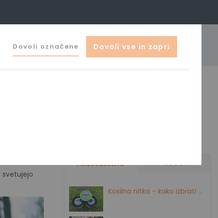
041 644 044
Dovoli označene
Dovoli vse in zapri
o@zak-ljubljana.si
izdelki
0
NOVO
PRILJUBLJENO
 svetujejo
Kosilna nitka – kako izbrati pravo?