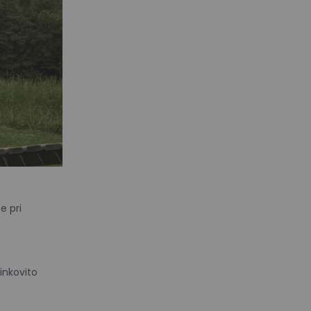
e pri
inkovito