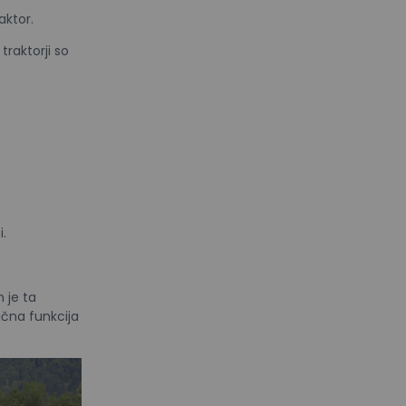
aktor.
raktorji so
i.
 je ta
ična funkcija