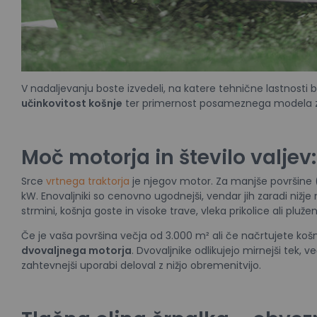
V nadaljevanju boste izvedeli, na katere tehnične lastnosti bod
učinkovitost košnje
ter primernost posameznega modela za
Moč motorja in število valjev:
Srce
vrtnega traktorja
je njegov motor. Za manjše površine 
kW. Enovaljniki so cenovno ugodnejši, vendar jih zaradi nižje
strmini, košnja goste in visoke trave, vleka prikolice ali pluže
Če je vaša površina večja od 3.000 m² ali če načrtujete košn
dvovaljnega motorja
. Dvovaljnike odlikujejo mirnejši tek, v
zahtevnejši uporabi deloval z nižjo obremenitvijo.