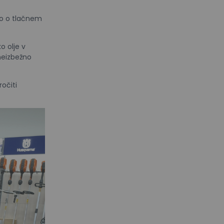
mo o tlačnem
o olje v
neizbežno
ročiti