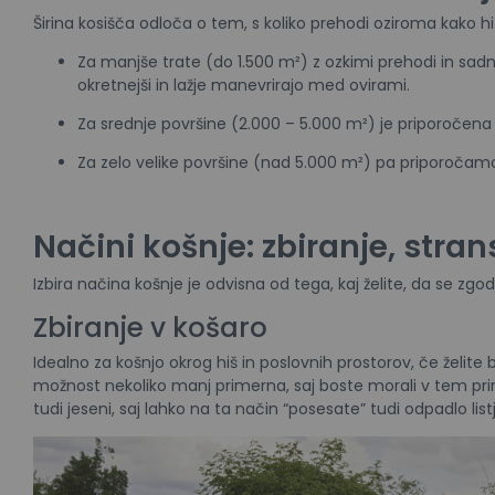
Širina kosišča odloča o tem, s koliko prehodi oziroma kako hit
Za manjše trate (do 1.500 m²) z ozkimi prehodi in sad
okretnejši in lažje manevrirajo med ovirami.
Za srednje površine (2.000 – 5.000 m²) je priporočena 
Za zelo velike površine (nad 5.000 m²) pa priporočamo 
Načini košnje: zbiranje, stran
Izbira načina košnje je odvisna od tega, kaj želite, da se zg
Zbiranje v košaro
Idealno za košnjo okrog hiš in poslovnih prostorov, če želite 
možnost nekoliko manj primerna, saj boste morali v tem prim
tudi jeseni, saj lahko na ta način “posesate” tudi odpadlo listj