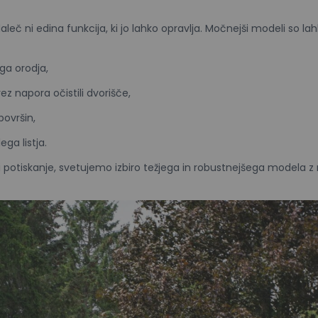
leč ni edina funkcija, ki jo lahko opravlja. Močnejši modeli so lah
ega orodja,
ez napora očistili dvorišče,
ovršin,
ega listja.
li potiskanje, svetujemo izbiro težjega in robustnejšega modela 