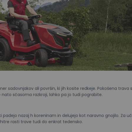
imer sadovnjakov ali površin, ki jih kosite redkeje. Pokošena trava s
nato sčasoma razkroji, lahko pa jo tudi pograbite.
ki padejo nazaj h koreninam in delujejo kot naravno gnojilo. Za uč
itre rasti trave tudi do enkrat tedensko.