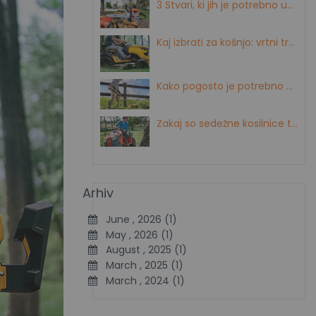
3 Stvari, ki jih je potrebno upoštevati pri nakupu motorne žage !
Kaj izbrati za košnjo: vrtni traktor, rider kosilnico ali zero-turn kosilnico?
Kako pogosto je potrebno pokositi trato?
Zakaj so sedežne kosilnice tako priljubljene
Arhiv
June , 2026 (1)
May , 2026 (1)
August , 2025 (1)
March , 2025 (1)
March , 2024 (1)