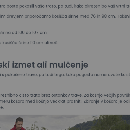
ro boste pokosili vašo trato, pa tudi, kako okreten bo vaš vrtni tr
nim drevjem priporočamo kosišča širine med 76 in 98 cm. Takšni t
širina od 100 do 107 cm.
kosišča širine 110 cm ali več.
ski izmet ali mulčenje
odi s pokošeno travo, pa tudi tega, kako pogosto nameravate kosit
brezhibno čisto trato brez ostankov trave. Za košnjo večjih površin
eru košaro med košnjo večkrat prazniti. Zbiranje v košaro je odl
e.