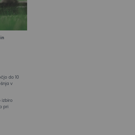
 in
čjo do 10
ošnja v
 izbiro
o pri