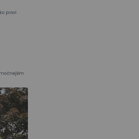
ko pravi
z močnejšim