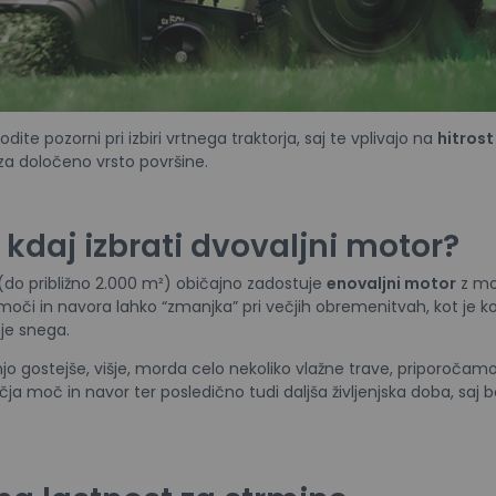
ite pozorni pri izbiri vrtnega traktorja, saj te vplivajo na
hitrost
 določeno vrsto površine.
 kdaj izbrati dvovaljni motor?
(do približno 2.000 m²) običajno zadostuje
enovaljni motor
z mo
 moči in navora lahko “zmanjka” pri večjih obremenitvah, kot je k
nje snega.
jo gostejše, višje, morda celo nekoliko vlažne trave, priporočamo
ečja moč in navor ter posledično tudi daljša življenjska doba, saj b