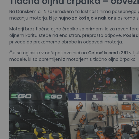
Tlačna oljna črpalka – obvez
Na Danskem ali Nizozemskem ta lastnost nima posebnega p
mazanju motorja, ki je
nujno za košnjo v naklonu
oziroma st
Motorji brez tlačne oljne črpalke so primerni le za raven tere
oljnem koritu steče na eno stran, preprosto odpove.
Posledi
privede do prekomerne obrabe in odpovedi motorja.
Če se oglasite v naši poslovalnici na
Celovški cesti 291
v Lju
modele, ki so opremljeni z motorjem s tlačno oljno črpalko.