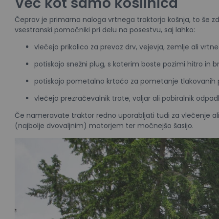
Več kot samo kosilnica
Čeprav je primarna naloga vrtnega traktorja košnja, to še zda
vsestranski pomočniki pri delu na posestvu, saj lahko:
vlečejo prikolico za prevoz drv, vejevja, zemlje ali vrtn
potiskajo snežni plug, s katerim boste pozimi hitro in br
potiskajo pometalno krtačo za pometanje tlakovanih p
vlečejo prezračevalnik trate, valjar ali pobiralnik odpadl
Če nameravate traktor redno uporabljati tudi za vlečenje a
(najbolje dvovaljnim) motorjem ter močnejšo šasijo.