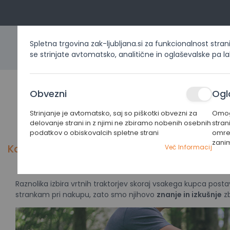
Spletna trgovina zak-ljubljana.si za funkcionalnost stran
se strinjate avtomatsko, analitične in oglaševalske pa l
DOMOV
IZDELKI PO KATEG
Obvezni
Ogl
Strinjanje je avtomatsko, saj so piškotki obvezni za
Omogo
Domov
Blog
Kakšen vrtni traktor za kakšno velikos
delovanje strani in z njimi ne zbiramo nobenih osebnih
stran
podatkov o obiskovalcih spletne strani
omrež
zani
Kakšen vrtni traktor za kakšno velikost trat
Več Informacij
Raznolika izbira vrtnih traktorjev skoraj vsakega kupca post
strankam pri nakupu, zato smo njihovo
znanje in izkušnje
zb