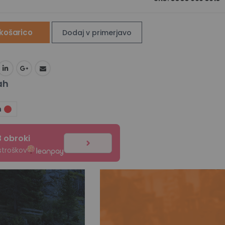
košarico
Dodaj v primerjavo
ah
n
3 obroki
stroškov