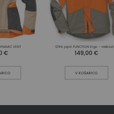
DYNAMIC VENT
STIHL jopič FUNCTION Ergo - velikost
0 €
149,00 €
ARICO
V KOŠARICO