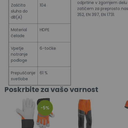
odprtine v zgornjem delu č
Zaščita
104
zatičem za preprosto nas
sluha do
352, EN 397, EN 1731.
dB(A)
Material
HDPE
čelade
Vpetje
6-točke
notranje
podloge
Prepuščanje
61 %
svetlobe
Poskrbite za vašo varnost
-5%