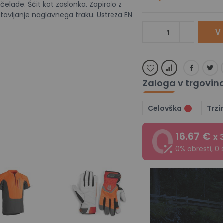
elade. Ščit kot zaslonka. Zapiralo z
tavljanje naglavnega traku. Ustreza EN
V 
Zaloga v trgovin
Celovška
Trzi
16.67 €
x 
0% obresti, 0 