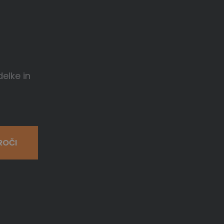
delke in
ROČI