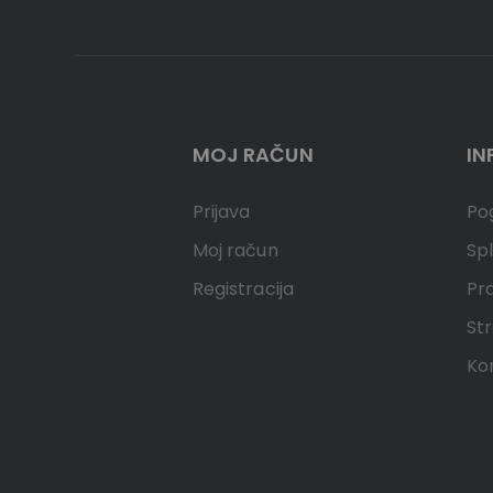
MOJ RAČUN
IN
Prijava
Pog
Moj račun
Spl
Registracija
Pr
Str
Ko