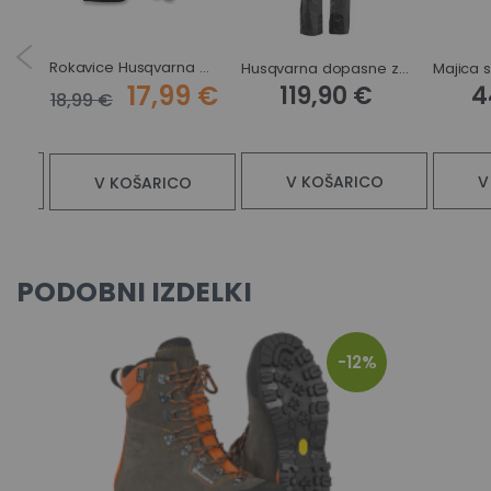
Rokavice Husqvarna Classic
Dopasne hlače Husqvarna Technical
Husqvarna dopasne zaščitne hlače Classic
17,99 €
119,90 €
4
18,99 €
V KOŠARICO
V
V KOŠARICO
PODOBNI IZDELKI
-12%