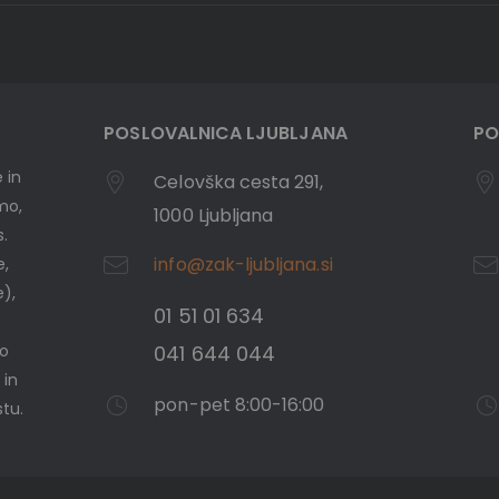
POSLOVALNICA LJUBLJANA
PO
 in
Celovška cesta 291,
emo,
1000 Ljubljana
s.
info@zak-ljubljana.si
e,
e),
01 51 01 634
mo
041 644 044
 in
pon-pet 8:00-16:00
tu.