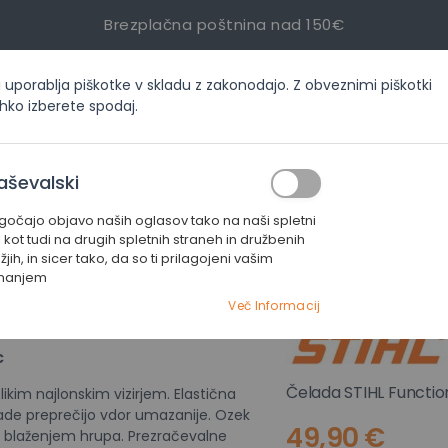
Brezplačna poštnina nad 150€
i uporablja piškotke v skladu z zakonodajo. Z obveznimi piškotki
inf
ahko izberete spodaj.
ORIJAH
AKCIJE
SERVIS
KONTAKT
aševalski
čajo objavo naših oglasov tako na naši spletni
ade
ZAŠČITNA ČELADA FUNCTION Basic
i kot tudi na drugih spletnih straneh in družbenih
jih, in sicer tako, da so ti prilagojeni vašim
manjem
ZAŠČITNA Č
Več Informacij
c
Čelada STIHL Functio
ikim najlonskim vizirjem. Elastična
elade preprečijo vdor umazanije. Ozek
49,90 €
 blaženjem hrupa. Prezračevalne