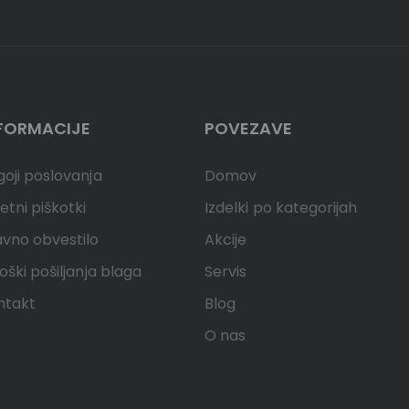
FORMACIJE
POVEZAVE
oji poslovanja
Domov
etni piškotki
Izdelki po kategorijah
avno obvestilo
Akcije
oški pošiljanja blaga
Servis
ntakt
Blog
O nas