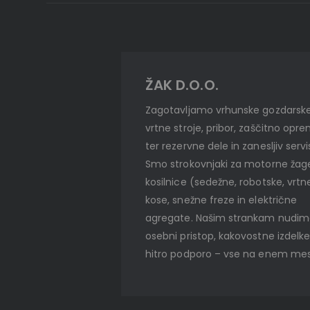
ŽAK D.O.O.
Zagotavljamo vrhunske gozdarske
vrtne stroje, pribor, zaščitno opr
ter rezervne dele in zanesljiv servi
Smo strokovnjaki za motorne žag
kosilnice (sedežne, robotske, vrtn
kose, snežne freze in električne
agregate. Našim strankam nudi
osebni pristop, kakovostne izdelke
hitro podporo – vse na enem mes