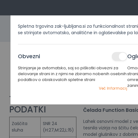
Spletna trgovina zak-ljubljana.si za funkcionalnost stran
se strinjate avtomatsko, analitične in oglaševalske pa l
DOMOV
IZDELKI PO KATEG
Obvezni
Ogl
ZAŠČITNA
ČELADA
Strinjanje je avtomatsko, saj so piškotki obvezni za
Omogo
Home
Izdelki po kategorijah
Zaščitna oprema
Čel
delovanje strani in z njimi ne zbiramo nobenih osebnih
stran
FUNCTION
podatkov o obiskovalcih spletne strani
omrež
Basic
zani
Preskoči
Preskoči
Več Informacij
na
na
TEHNIČNI
PODATKI
konec
začetek
PODATKI
galerije
galerije
Čelada Function Basi
slik
slik
Lahek osnovni model z vel
Zaščita
SNR 24
tesnila vizirja na ščitu č
sluha
(H:27,M:22,L:15)
model glušnikov z dobrim