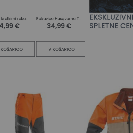
EKSKLUZIVN
Majica s kratkimi rokavi Husqvarna Technical
Rokavice Husqvarna Technical
Husqvarna zaščitne hlače z naramnicami Class
SPLETNE CE
4,99 €
34,99 €
137,80 €
 KOŠARICO
V KOŠARICO
V KOŠARICO