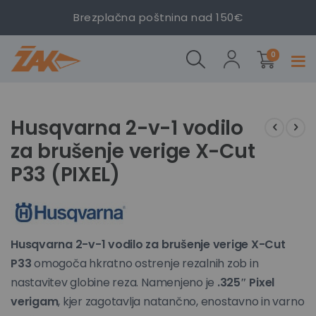
2-v-1
Brezplačna poštnina nad 150€
vodilo za
brušenje
izdelki
verige X-
0
Prekl
Cut P33
navig
(PIXEL)
Preskoči
Preskoči
na
na
Husqvarna 2-v-1 vodilo
konec
začetek
za brušenje verige X-Cut
galerije
galerije
slik
slik
P33 (PIXEL)
Husqvarna 2-v-1 vodilo za brušenje verige X-Cut
P33
omogoča hkratno ostrenje rezalnih zob in
nastavitev globine reza. Namenjeno je
.325″ Pixel
verigam
, kjer zagotavlja natančno, enostavno in varno