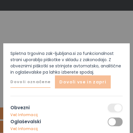
Spletna trgovina zak-ljubljana.si za funkcionalnost
strani uporablja piškotke v skladu z zakonodajo. Z
obveznimi piškotki se strinjate avtomatsko, analitične
in oglaševalske pa lahko izberete spodaj.
Dovoli označene
Dovoli vse in zapri
Obvezni
Več Informacij
Oglaševalski
Več Informacij