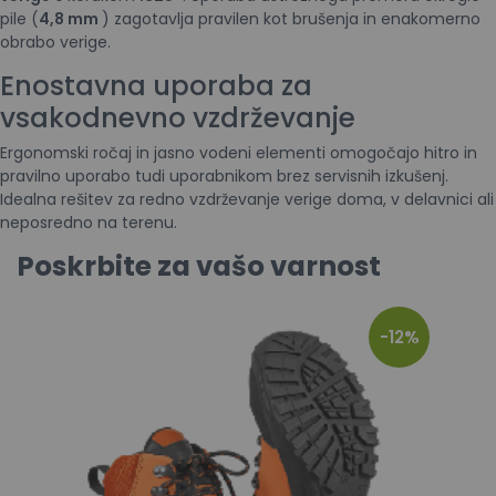
pile (
4,8 mm
) zagotavlja pravilen kot brušenja in enakomerno
obrabo verige.
Enostavna uporaba za
vsakodnevno vzdrževanje
Ergonomski ročaj in jasno vodeni elementi omogočajo hitro in
pravilno uporabo tudi uporabnikom brez servisnih izkušenj.
Idealna rešitev za redno vzdrževanje verige doma, v delavnici ali
neposredno na terenu.
Poskrbite za vašo varnost
-12%