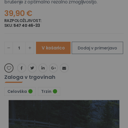
brušenje z optimalno rezalno zmogljivostjo.
39,90 €
RAZPOLOŽLJIVOST:
NA ZALOGI
SKU
547 40 46-33
V košarico
Dodaj v primerjavo
Zaloga v trgovinah
Celovška
Trzin