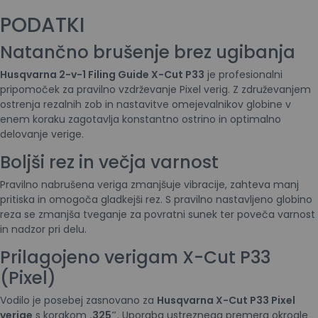
PODATKI
Natančno brušenje brez ugibanja
Husqvarna 2-v-1 Filing Guide X-Cut P33
je profesionalni
pripomoček za pravilno vzdrževanje Pixel verig. Z združevanjem
ostrenja rezalnih zob in nastavitve omejevalnikov globine v
enem koraku zagotavlja konstantno ostrino in optimalno
delovanje verige.
Boljši rez in večja varnost
Pravilno nabrušena veriga zmanjšuje vibracije, zahteva manj
pritiska in omogoča gladkejši rez. S pravilno nastavljeno globino
reza se zmanjša tveganje za povratni sunek ter poveča varnost
in nadzor pri delu.
Prilagojeno verigam X-Cut P33
(Pixel)
Vodilo je posebej zasnovano za
Husqvarna X-Cut P33 Pixel
verige
s korakom
.325″
. Uporaba ustreznega premera okrogle