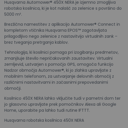
Husqvarna Automower® 450X NERA je izjemno zmogljiva
robotska kosilnica, ki je kot nalašč za zelenice s površino do
5000 m².
Brezžična namestitev z aplikacijo Automower® Connect in
kompletom vtičnika Husqvarna EPOS™ zagotavljata
prilagodljivo nego zelenice z nastavitvijo virtualnih zank –
brez tveganja pretrganja kablov.
Tehnologija, ki kosilnici pomaga pri izogibanju predmetov,
zmanjšuje število nepričakovanih zaustavitev. Virtualni
zemljevid, ustvarjen s pomočjo GPS, omogoča funkcijo
Nadzor območja Automower®, ki jo zlahka upravljate z
mobilnim telefonom, za ustvarjanje delovnih območij z
različnimi nastavitvami in začasnimi prepovedanimi
območji.
Kosilnico 450X NERA lahko vključite tudi v pametni dom ter
jo glasovno upravljate prek pomočnikov Alexa ali Google
Home, uporabite pa lahko tudi rutine IFTTT.
Husqvarna robotska kosilnica 450X NERA