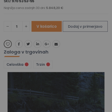
SKU
970 53 53-55
Najnižja cena zadnjih 30 dni:
5.848,20 €
V košarico
Dodaj v primerjavo
Zaloga v trgovinah
Celovška
Trzin