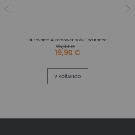
Gardena robotska kosilnica SILENO life 1.000 m² z Bluetooth® upravljanjem
Husqvarna Automower nožki Endurance
26,99 €
19,90 €
V KOŠARICO