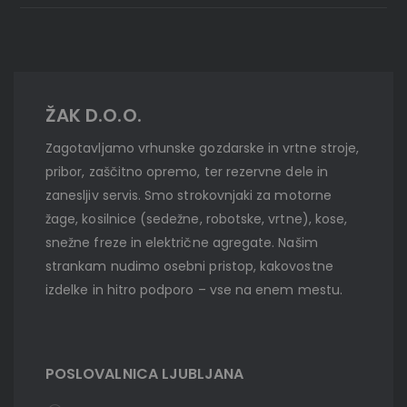
ŽAK D.O.O.
Zagotavljamo vrhunske gozdarske in vrtne stroje,
pribor, zaščitno opremo, ter rezervne dele in
zanesljiv servis. Smo strokovnjaki za motorne
žage, kosilnice (sedežne, robotske, vrtne), kose,
snežne freze in električne agregate. Našim
strankam nudimo osebni pristop, kakovostne
izdelke in hitro podporo – vse na enem mestu.
POSLOVALNICA LJUBLJANA