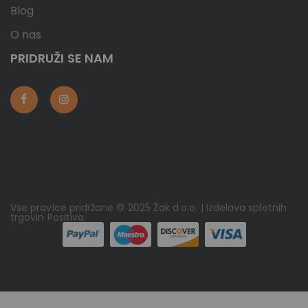
Blog
O nas
PRIDRUŽI SE NAM
Vse pravice pridržane © 2025 Žak d.o.o. | Izdelava spletnih
trgovin
Positiva
.