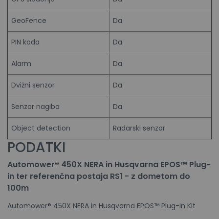
GeoFence
Da
PIN koda
Da
Alarm
Da
Dvižni senzor
Da
Senzor nagiba
Da
Object detection
Radarski senzor
PODATKI
Automower® 450X NERA in Husqvarna EPOS™ Plug-
in ter referenčna postaja RS1 - z dometom do
100m
Automower® 450X NERA in Husqvarna EPOS™ Plug-in Kit