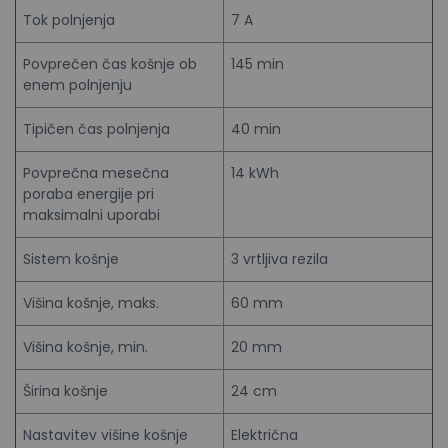
Tok polnjenja
7 A
Povprečen čas košnje ob
145 min
enem polnjenju
Tipičen čas polnjenja
40 min
Povprečna mesečna
14 kWh
poraba energije pri
maksimalni uporabi
Sistem košnje
3 vrtljiva rezila
Višina košnje, maks.
60 mm
Višina košnje, min.
20 mm
Širina košnje
24 cm
Nastavitev višine košnje
Električna