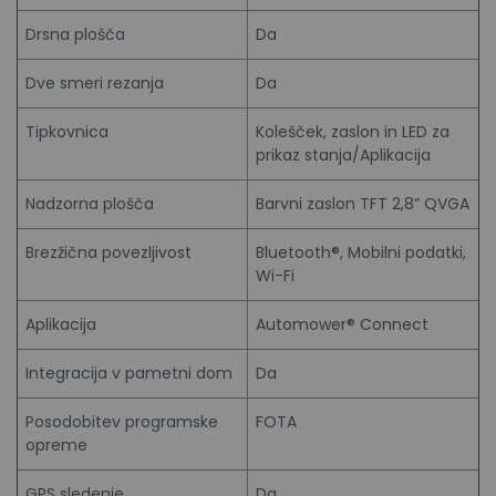
Drsna plošča
Da
Dve smeri rezanja
Da
Tipkovnica
Kolešček, zaslon in LED za
prikaz stanja/Aplikacija
Nadzorna plošča
Barvni zaslon TFT 2,8” QVGA
Brezžična povezljivost
Bluetooth®, Mobilni podatki,
Wi-Fi
Aplikacija
Automower® Connect
Integracija v pametni dom
Da
Posodobitev programske
FOTA
opreme
GPS sledenje
Da