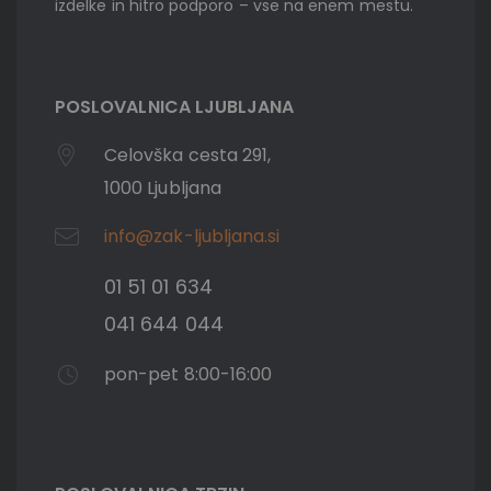
izdelke in hitro podporo – vse na enem mestu.
POSLOVALNICA LJUBLJANA
Celovška cesta 291,
1000 Ljubljana
info@zak-ljubljana.si
01 51 01 634
041 644 044
pon-pet 8:00-16:00