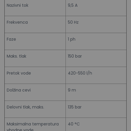
Nazivni tok
9,5 A
Frekvenca
50 Hz
Faze
1 ph
Maks. tlak
150 bar
Pretok vode
420-550 l/h
Dolžina cevi
9 m
Delovni tlak, maks.
135 bar
Maksimalna temperatura
40 °C
vhodne vode