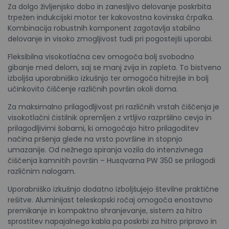
Za dolgo življenjsko dobo in zanesljivo delovanje poskrbita
trpežen indukcijski motor ter kakovostna kovinska črpalka.
Kombinacija robustnih komponent zagotavlja stabilno
delovanje in visoko zmogljivost tudi pri pogostejši uporabi.
Fleksibilna visokotlačna cev omogoča bolj svobodno
gibanje med delom, saj se manj zvija in zapleta. To bistveno
izboljša uporabniško izkušnjo ter omogoča hitrejše in bolj
učinkovito čiščenje različnih površin okoli doma.
Za maksimalno prilagodljivost pri različnih vrstah čiščenja je
visokotlačni čistilnik opremljen z vrtljivo razpršilno cevjo in
prilagodljivimi šobami, ki omogočajo hitro prilagoditev
načina pršenja glede na vrsto površine in stopnjo
umazanije. Od nežnega spiranja vozila do intenzivnega
čiščenja kamnitih površin – Husqvarna PW 350 se prilagodi
različnim nalogam.
Uporabniško izkušnjo dodatno izboljšujejo številne praktične
rešitve. Aluminijast teleskopski ročaj omogoča enostavno
premikanje in kompaktno shranjevanje, sistem za hitro
sprostitev napajalnega kabla pa poskrbi za hitro pripravo in