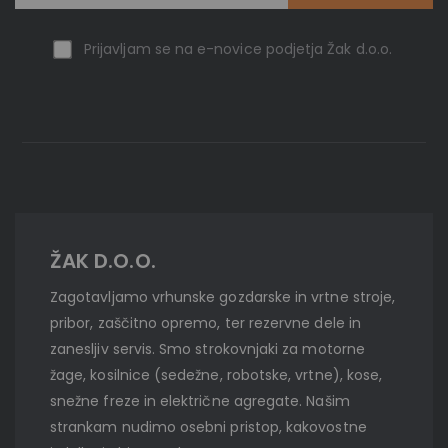
Prijavljam se na e-novice podjetja Žak d.o.o.
ŽAK D.O.O.
Zagotavljamo vrhunske gozdarske in vrtne stroje,
pribor, zaščitno opremo, ter rezervne dele in
zanesljiv servis. Smo strokovnjaki za motorne
žage, kosilnice (sedežne, robotske, vrtne), kose,
snežne freze in električne agregate. Našim
strankam nudimo osebni pristop, kakovostne