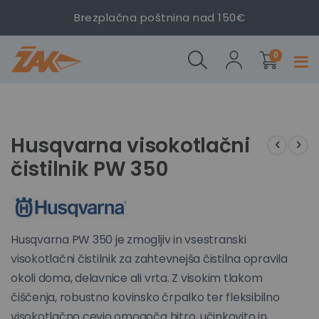
Brezplačna poštnina nad 150€
Husqvarna
Husqvarna
izdelki
visokotlačni
visokotlačni
0
Prekl
čistilnik PW
čistilnik PW
navig
350
350
Preskoči
Preskoči
na
na
konec
začetek
Husqvarna visokotlačni
galerije
galerije
čistilnik PW 350
slik
slik
Husqvarna PW 350 je zmogljiv in vsestranski
visokotlačni čistilnik za zahtevnejša čistilna opravila
okoli doma, delavnice ali vrta. Z visokim tlakom
čiščenja, robustno kovinsko črpalko ter fleksibilno
visokotlačno cevjo omogoča hitro, učinkovito in