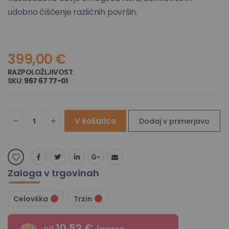
udobno čiščenje različnih površin.
399,00 €
RAZPOLOŽLJIVOST:
NI NA ZALOGI
SKU
967 67 77-01
V košarico
Dodaj v primerjavo
Zaloga v trgovinah
Celovška
Trzin
10.52 €
od
/mesec