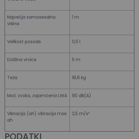
Največja samosesalna
1 m
višina
Velikost posode
0,5 l
Dolžina vrvice
5 m
Teža
18,8 kg
Moč zvoka, zajamčena LWA
90 dB(A)
Vibracija (ah) vibracija max
2,5 m/s²
ah
PODATKI