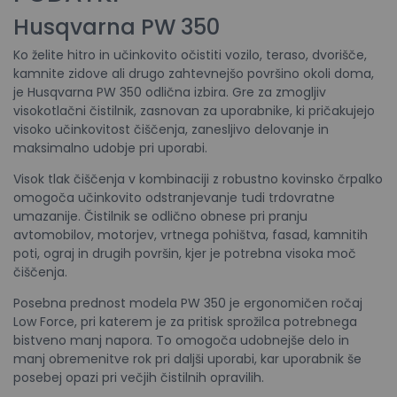
Husqvarna PW 350
Ko želite hitro in učinkovito očistiti vozilo, teraso, dvorišče,
kamnite zidove ali drugo zahtevnejšo površino okoli doma,
je Husqvarna PW 350 odlična izbira. Gre za zmogljiv
visokotlačni čistilnik, zasnovan za uporabnike, ki pričakujejo
visoko učinkovitost čiščenja, zanesljivo delovanje in
maksimalno udobje pri uporabi.
Visok tlak čiščenja v kombinaciji z robustno kovinsko črpalko
omogoča učinkovito odstranjevanje tudi trdovratne
umazanije. Čistilnik se odlično obnese pri pranju
avtomobilov, motorjev, vrtnega pohištva, fasad, kamnitih
poti, ograj in drugih površin, kjer je potrebna visoka moč
čiščenja.
Posebna prednost modela PW 350 je ergonomičen ročaj
Low Force, pri katerem je za pritisk sprožilca potrebnega
bistveno manj napora. To omogoča udobnejše delo in
manj obremenitve rok pri daljši uporabi, kar uporabnik še
posebej opazi pri večjih čistilnih opravilih.