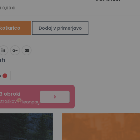
i:
0,00 €
košarico
Dodaj v primerjavo
ah
n
 3 obroki
stroškov