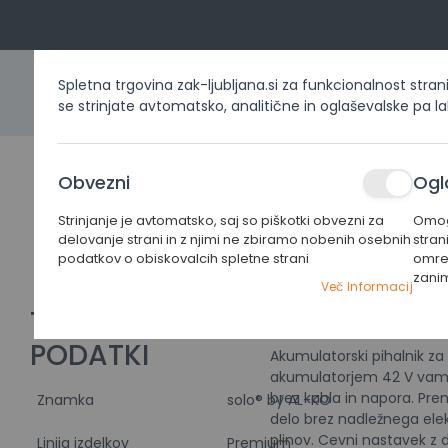
Spletna trgovina zak-ljubljana.si za funkcionalnost stran
se strinjate avtomatsko, analitične in oglaševalske pa l
DOMOV
IZDELKI PO KATEG
Akumulatorski
Obvezni
Ogl
pihalnik za
listje solo by
Strinjanje je avtomatsko, saj so piškotki obvezni za
Omogo
Home
Izdelki po kategorijah
Pihalniki
Akumulators
delovanje strani in z njimi ne zbiramo nobenih osebnih
stran
AL-KO LB
podatkov o obiskovalcih spletne strani
omrež
4250
zani
Preskoči
Preskoči
Več Informacij
na
na
TEHNIČNI
PODATKI
konec
začetek
PODATKI
galerije
galerije
Akumulatorski pihalnik za 
slik
slik
akumulatorjem 42 V vam
brez kabla in napora. Pr
Znamka
solo® by AL-KO
delo brez nadležnega elek
plinov. Cevni nastavek z
Linija izdelkov
Premium