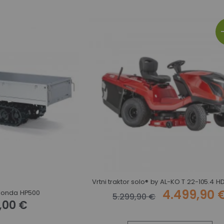
Vrtni traktor solo® by AL-KO T 22-105.4 
4.499,90 
 Honda HP500
5.299,90 €
,00 €