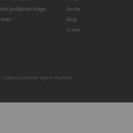
oški pošiljanja blaga
Servis
ntakt
Blog
O nas
 | Izdelava spletnih trgovin
Positiva
.