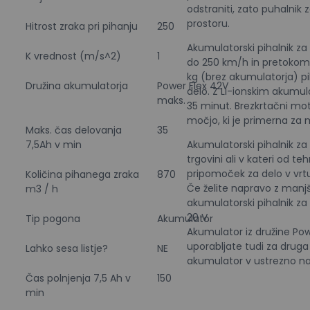
odstraniti, zato puhalnik 
prostoru.
Hitrost zraka pri pihanju
250
Akumulatorski pihalnik za l
K vrednost (m/s^2)
1
do 250 km/h in pretokom
kg (brez akumulatorja) pi
Družina akumulatorja
Power Flex 42V
delo. Z Li-ionskim akumul
maks.
35 minut. Brezkrtačni mot
močjo, ki je primerna za m
Maks. čas delovanja
35
7,5Ah v min
Akumulatorski pihalnik za l
trgovini ali v kateri od te
pripomoček za delo v vrtu
Količina pihanega zraka
870
Če želite napravo z man
m3 / h
akumulatorski pihalnik za
20 V.
Tip pogona
Akumulator
Akumulator iz družine Po
uporabljate tudi za druga 
Lahko sesa listje?
NE
akumulator v ustrezno na
Čas polnjenja 7,5 Ah v
150
min