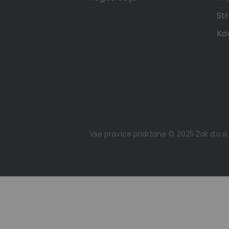
Str
Ko
Vse pravice pridržane © 2025 Žak d.o.o.