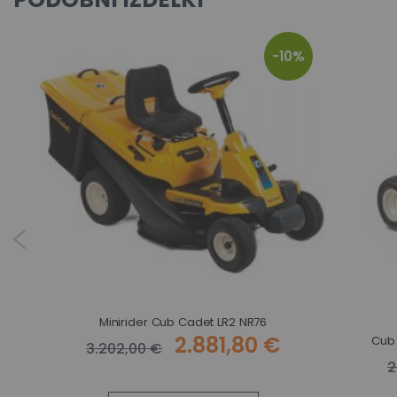
-10%
MA
Minirider Cub Cadet LR2 NR76
2.881,80 €
Cub 
3.202,00 €
2