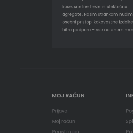
kose, snežne freze in električne
agregate. Našim strankam nudi
osebni pristop, kakovostne izdelke
hitro podporo – vse na enem mes
MOJ RAČUN
IN
Prijava
Pog
Moj račun
Spl
Registracija
Pr