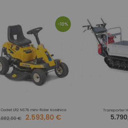
-10%
Cadet LR2 NS76 mini-Rider kosilnica
Transporter
2.593,80 €
5.790
.882,00 €