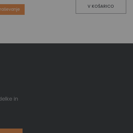
V KOŠARICO
praševanje
delke in