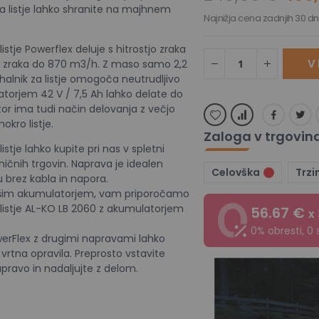
za listje lahko shranite na majhnem
Najnižja cena zadnjih 30 dn
istje Powerflex deluje s hitrostjo zraka
V 
 zraka do 870 m3/h. Z maso samo 2,2
halnik za listje omogoča neutrudljivo
atorjem 42 V / 7,5 Ah lahko delate do
or ima tudi način delovanja z večjo
okro listje.
Zaloga v trgovin
istje lahko kupite pri nas v spletni
hničnih trgovin. Naprava je idealen
Celovška
Trzi
 brez kabla in napora.
jšim akumulatorjem, vam priporočamo
 listje AL-KO LB 2060 z akumulatorjem
56.67 €
x
0% obresti, 0 
werFlex z drugimi napravami lahko
vrtna opravila. Preprosto vstavite
pravo in nadaljujte z delom.