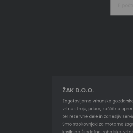
ŽAK D.O.O.
Zagotavljamo vrhunske gozdarske
vrtne stroje, pribor, zaščitno opr
ter rezervne dele in zanesljiv servi
Smo strokovnjaki za motorne žag
kosilnice (sedežne, robotske, vrtn