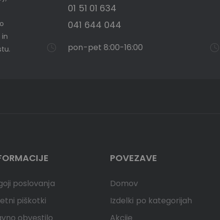
01 51 01 634
mo
041 644 044
 in
pon-pet 8:00-16:00
tu.
FORMACIJE
POVEZAVE
oji poslovanja
Domov
etni piškotki
Izdelki po kategorijah
avno obvestilo
Akcije