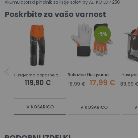
Akumulatorski pihalnik za listje solo® by AL-KO LB 4250
Poskrbite za vašo varnost
-5%
Delovni čevlji Husqvarna Technical Light
Rokavice Husqvarna Classic
Husqvarna dopasne zaščitne hlače Classic
79 €
17,99 €
119,90 €
18,99 €
89,99 
V KOŠARICO
V KOŠARICO
V
PODOBNI IZDELKI