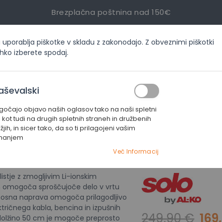
Brezplačna poštnina nad 150€
i uporablja piškotke v skladu z zakonodajo. Z obveznimi piškotki
inf
ahko izberete spodaj.
ORIJAH
AKCIJE
SERVIS
KONTAKT
aševalski
čajo objavo naših oglasov tako na naši spletni
ki pihalniki
Akumulatorski pihalnik za listje solo by AL-KO LB 4250
i kot tudi na drugih spletnih straneh in družbenih
jih, in sicer tako, da so ti prilagojeni vašim
manjem
Akumulators
Več Informacij
KO LB 4250
listje z zmogljivim Li-ionskim
 omogoča sproščujoče delo v vrtu
enosna naprava omogoča prilagodljivo
tričnega kabla, bencina in izpušnih
249,90 €
169
 dolžino 50 cm je mogoče preprosto