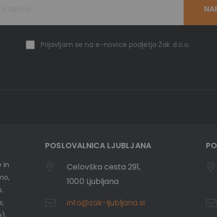
NA
Prijavljam se na e-novice podjetja Žak d.o.o.
POSLOVALNICA LJUBLJANA
PO
 in
Celovška cesta 291,
emo,
1000 Ljubljana
s.
info@zak-ljubljana.si
e,
e),