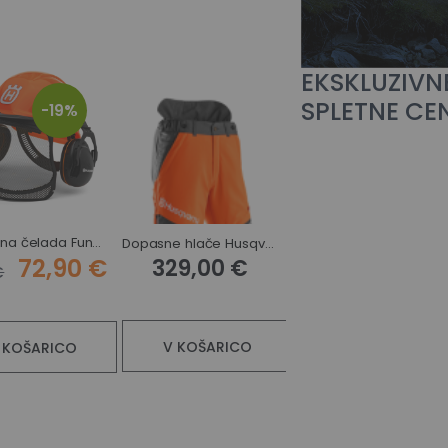
EKSKLUZIVN
SPLETNE CE
-19%
Husqvarna čelada Functional
Dopasne hlače Husqvarna Technical
Majica s kratkimi rokavi Husqvarna Technical
72,90 €
329,00 €
44,99 €
€
V KOŠARICO
V KOŠARICO
 KOŠARICO