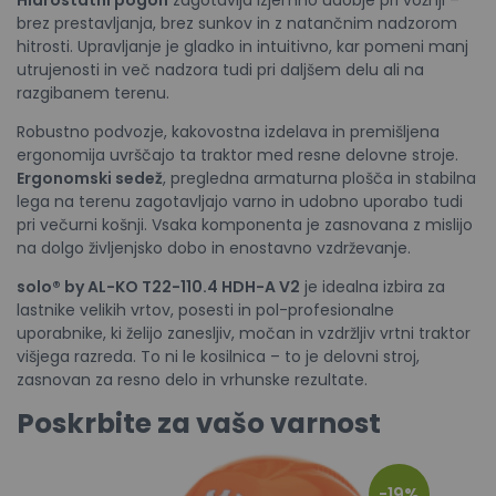
Hidrostatni pogon
zagotavlja izjemno udobje pri vožnji –
brez prestavljanja, brez sunkov in z natančnim nadzorom
hitrosti. Upravljanje je gladko in intuitivno, kar pomeni manj
utrujenosti in več nadzora tudi pri daljšem delu ali na
razgibanem terenu.
Robustno podvozje, kakovostna izdelava in premišljena
ergonomija uvrščajo ta traktor med resne delovne stroje.
Ergonomski sedež
, pregledna armaturna plošča in stabilna
lega na terenu zagotavljajo varno in udobno uporabo tudi
pri večurni košnji. Vsaka komponenta je zasnovana z mislijo
na dolgo življenjsko dobo in enostavno vzdrževanje.
solo® by AL-KO T22-110.4 HDH-A V2
je idealna izbira za
lastnike velikih vrtov, posesti in pol-profesionalne
uporabnike, ki želijo zanesljiv, močan in vzdržljiv vrtni traktor
višjega razreda. To ni le kosilnica – to je delovni stroj,
zasnovan za resno delo in vrhunske rezultate.
Poskrbite za vašo varnost
-19%