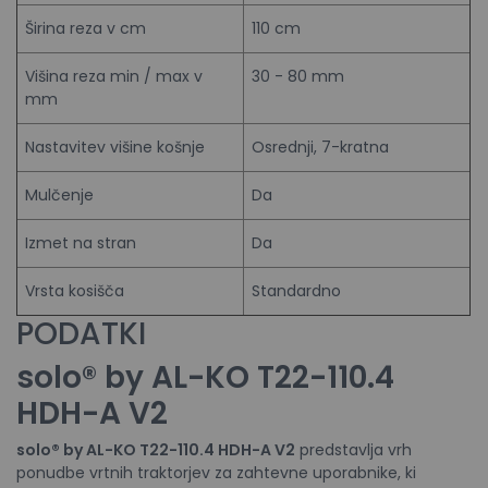
Širina reza v cm
110 cm
Višina reza min / max v
30 - 80 mm
mm
Nastavitev višine košnje
Osrednji, 7-kratna
Mulčenje
Da
Izmet na stran
Da
Vrsta kosišča
Standardno
PODATKI
solo® by AL-KO T22-110.4
HDH-A V2
solo® by AL-KO T22-110.4 HDH-A V2
predstavlja vrh
ponudbe vrtnih traktorjev za zahtevne uporabnike, ki