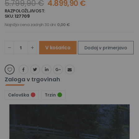
5.799,90 €
4.899,90 €
RAZPOLOŽLJIVOST:
NA ZALOGI
SKU
127709
Najnižja cena zadnjih 30 dni:
0,00 €
V košarico
Dodaj v primerjavo
Zaloga v trgovinah
Celovška
Trzin