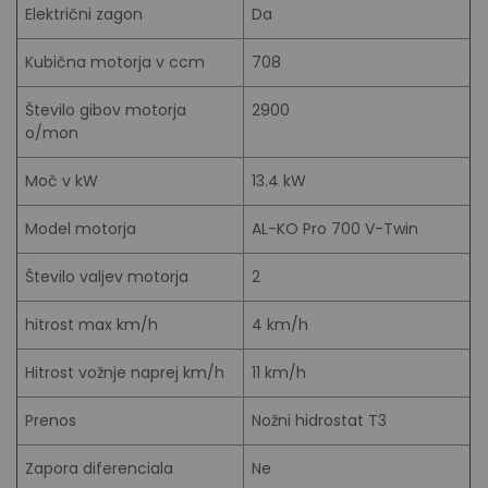
Električni zagon
Da
Kubična motorja v ccm
708
Število gibov motorja
2900
o/mon
Moč v kW
13.4 kW
Model motorja
AL-KO Pro 700 V-Twin
Število valjev motorja
2
hitrost max km/h
4 km/h
Hitrost vožnje naprej km/h
11 km/h
Prenos
Nožni hidrostat T3
Zapora diferenciala
Ne