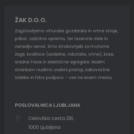
ŽAK D.O.O.
Zagotavljamo vrhunske gozdarske in vrtne stroje,
pribor, zaščitno opremo, ter rezervne dele in
zanesljiv servis. Smo strokovnjaki za motorne
žage, kosilnice (sedežne, robotske, vrtne), kose,
snežne freze in električne agregate. Našim
strankam nudimo osebni pristop, kakovostne
izdelke in hitro podporo – vse na enem mestu.
POSLOVALNICA LJUBLJANA
Celovška cesta 291,
1000 Ljubljana