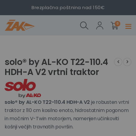
T22-
T22-
T22-
Brezplačna poštnina nad 150€
110.4
110.4
110.4
HDH-A
HDH-A
HDH-A
izdelki
V2
V2
V2
0
Prekl
vrtni
vrtni
vrtni
navig
traktor
traktor
traktor
Preskoči
Preskoči
na
na
konec
začetek
solo® by AL-KO T22-110.4
galerije
galerije
HDH-A V2 vrtni traktor
slik
slik
solo® by AL-KO T22-110.4 HDH-A V2
je robusten vrtni
traktor z 110 cm kosilno enoto, hidrostatnim pogonom
in močnim V-Twin motorjem, namenjen učinkoviti
košnji večjih travnatih površin.