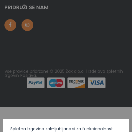
PRIDRUŽI SE NAM
Vse pravice pridržane © 2025 Žak d.o.o. | Izdelava spletnih
trgovin
Positiva
.
Spletna trgovina zak-ljubljana.si za funkcionalnost