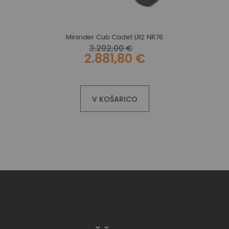
Minirider Cub Cadet LR2 NR76
Vrtni traktor s stranskim izmetom Solo by AL-KO T 14-92.6 HDS-A
3.202,00 €
2.881,80 €
V KOŠARICO