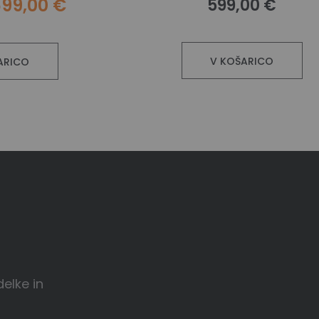
99,00 €
599,00 €
V KOŠARICO
ARICO
delke in