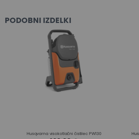
PODOBNI IZDELKI
Husqvarna visokotlačni čistilec PW130
Hus