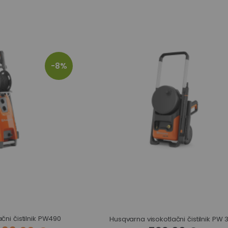
-8%
čni čistilnik PW490
Husqvarna visokotlačni čistilnik PW 