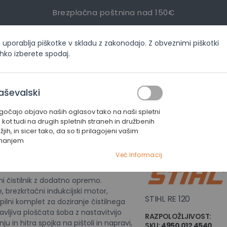
Brezplačna poštnina nad 150€
i uporablja piškotke v skladu z zakonodajo. Z obveznimi piškotki
inf
ahko izberete spodaj.
ORIJAH
AKCIJE
SERVIS
KONTAKT
aševalski
čajo objavo naših oglasov tako na naši spletni
i kot tudi na drugih spletnih straneh in družbenih
jih, in sicer tako, da so ti prilagojeni vašim
manjem
VISOKOTLAČN
Več Informacij
ni čistilnik z dodatno opremo.
, brezkrtačni indukcijski motor,
STIHL RE 120
pilni komplet za doziranje čistilnega
avljiva ploščata šoba z nastavitvijo
RAZPOLOŽLJIVOST:
NI 
anju in hitra spojka na pištoli in napravi,
SKU
4950 012 4540