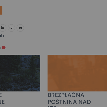
ah
n
E
BREZPLAČNA
NE
POŠTNINA NAD