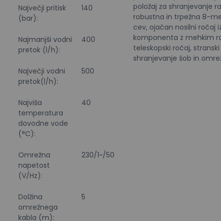
položaj za shranjevanje 
Največji pritisk
140
robustna in trpežna 8-me
(bar):
cev, ojačan nosilni ročaj i
komponenta z mehkim roč
Najmanjši vodni
400
teleskopski ročaj, stransk
pretok (l/h):
shranjevanje šob in omre
Največji vodni
500
pretok(l/h):
Najviša
40
temperatura
dovodne vode
(°C):
Omrežna
230/1~/50
napetost
(V/Hz):
Dolžina
5
omrežnega
kabla (m):