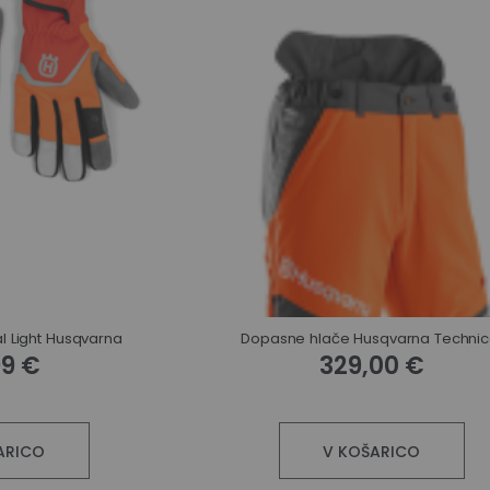
l Light Husqvarna
Dopasne hlače Husqvarna Technic
99 €
329,00 €
ARICO
V KOŠARICO