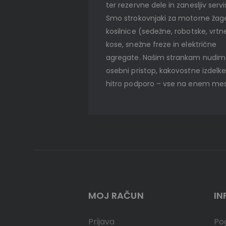
ter rezervne dele in zanesljiv servi
Smo strokovnjaki za motorne žag
kosilnice (sedežne, robotske, vrtn
kose, snežne freze in električne
agregate. Našim strankam nudi
osebni pristop, kakovostne izdelke
hitro podporo – vse na enem mes
MOJ RAČUN
IN
Prijava
Pog