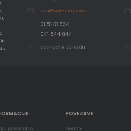
s.
info@zak-ljubljana.si
e,
e),
01 51 01 634
mo
041 644 044
 in
pon-pet 8:00-16:00
tu.
FORMACIJE
POVEZAVE
oji poslovanja
Domov