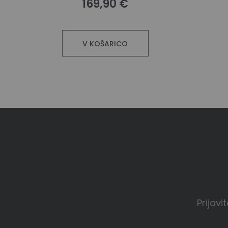
169,90 €
V KOŠARICO
Prijavi