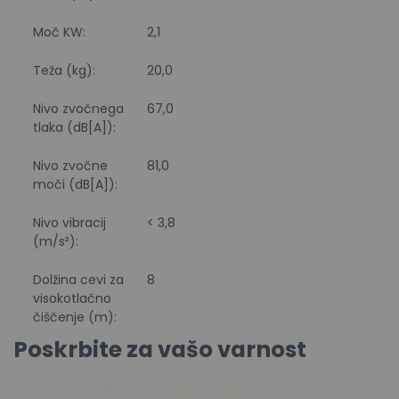
Moč KW:
2,1
Teža (kg):
20,0
Nivo zvočnega
67,0
tlaka (dB[A]):
Nivo zvočne
81,0
moči (dB[A]):
Nivo vibracij
< 3,8
(m/s²):
Dolžina cevi za
8
visokotlačno
čiščenje (m):
Poskrbite za vašo varnost