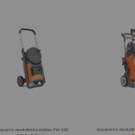
Husqvarna visokotla
qvarna visokotlačni čistilec PW 240