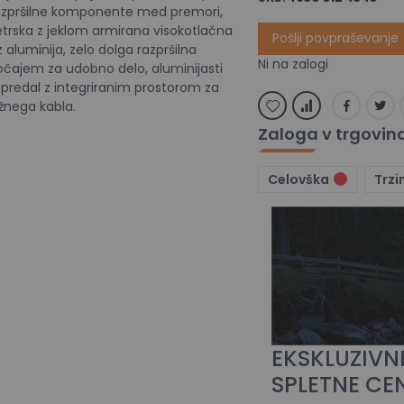
razpršilne komponente med premori,
trska z jeklom armirana visokotlačna
Pošlji povpraševanje
z aluminija, zelo dolga razpršilna
Ni na zalogi
ajem za udobno delo, aluminijasti
i predal z integriranim prostorom za
žnega kabla.
Zaloga v trgovin
Celovška
Trzi
EKSKLUZIVN
SPLETNE CE