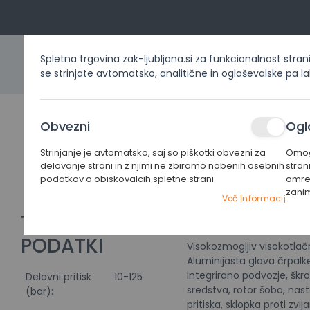
Spletna trgovina zak-ljubljana.si za funkcionalnost stran
se strinjate avtomatsko, analitične in oglaševalske pa l
DOMOV
IZDELKI PO KATEG
Obvezni
Ogl
STIHL
Strinjanje je avtomatsko, saj so piškotki obvezni za
Omogo
Home
VISOKOTLAČNI ČISTILEC STIHL RE 120
delovanje strani in z njimi ne zbiramo nobenih osebnih
stran
RE
podatkov o obiskovalcih spletne strani
omrež
120
zani
Preskoči
Preskoči
Več Informacij
na
na
TEHNIČNI
PODATKI
konec
začetek
PODATKI
galerije
galerije
Visokozmogljiv visokotlač
slik
slik
Aluminijasta glava črpalke
integrirano podvozje, škro
Delovni pritisk
10-125
sredstva, rotor šoba, nast
(bar):
pritiska, sklopka proti zvij