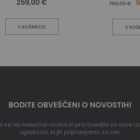
6
259,00 €
759,00 €
V KOŠARICO
V KOŠ
BODITE OBVEŠČENI O NOVOSTIH!
te se na mesečne novice in prvi izvedite za nove iz
ugodnosti, ki jih pripravljamo za vas.