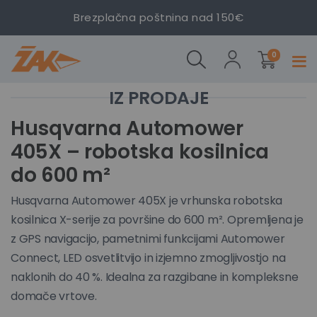
Husqvarna
Husqvarna
Husqvarna
Brezplačna poštnina nad 150€
Automower
Automower
Automower
405X –
405X –
405X –
izdelki
robotska
robotska
robotska
0
Prekl
kosilnica do
kosilnica do
kosilnica do
navig
600 m²
600 m²
600 m²
Preskoči
Preskoči
na
na
Husqvarna Automower
konec
začetek
405X – robotska kosilnica
galerije
galerije
slik
slik
do 600 m²
Husqvarna Automower 405X je vrhunska robotska
kosilnica X-serije za površine do 600 m². Opremljena je
z GPS navigacijo, pametnimi funkcijami Automower
Connect, LED osvetlitvijo in izjemno zmogljivostjo na
naklonih do 40 %. Idealna za razgibane in kompleksne
domače vrtove.