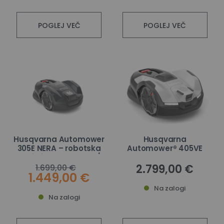
POGLEJ VEČ
POGLEJ VEČ
Husqvarna Automower
Husqvarna
305E NERA – robotska
Automower® 405VE
kosilnica do 600 m² /
NERA
900 m²
2.799,00 €
1.699,00 €
1.449,00 €
Na zalogi
Na zalogi