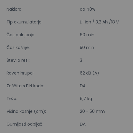
Naklon:
do 40%
Tip akumulatorja:
Li-Ion / 3,2 Ah /18 V
Čas polnjenja:
60 min
Čas košnje:
50 min
Število rezil:
3
Raven hrupa:
62 dB (A)
Zaščita s PIN kodo:
DA
Teža:
9,7 kg
Višina košnje (cm):
20 - 50 mm
Gumijasti odbijač:
DA