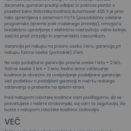
žaromete, gumiran prednji odbijač in pokrove platišč v
posebni barvi. Robotska kosilnica Automower 405 X je prav
tako opremljena s sistemom FOTA (posodobitev vdelane
programske opreme prek mobilnega omrežja), omogoča
brezskrbno upravljanje z električno nastavitvijo višine košnje,
zaščito pred zmrzaljo in vremenskim časovnikom.
Garancija pri nakupu na pravno osebo 1 leto, garancija pri
nakupu fizične osebe (potrošnik) 2 leti.
Na voljo podaljšana garancija: pravne osebe 1 leto + 2 leti,
fizične osebe 2 leti + 3 leta. Redno letno vdrževanje
kosilnice je obvezno za uveljavljanje podaljšane garancije.
Več podatkov o podaljšani garanciji in načrtu rednega
vdrževanja si preberite na spletni strani.
Pred nakupom robotske kosilnice vam predlagamo, da se
posvetujete z našimi strokovnjaki, saj vam to zagotavlja, da
boste z nakupom robotske kosilnice zadovoljni.
VEČ