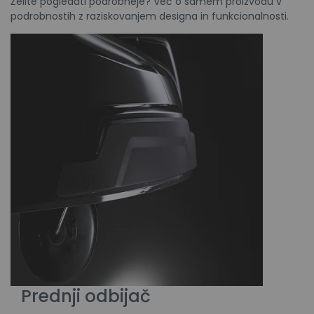
Želite pogledati podrobneje? Več o samem proizvodu v
podrobnostih z raziskovanjem designa in funkcionalnosti.
Prednji odbijač