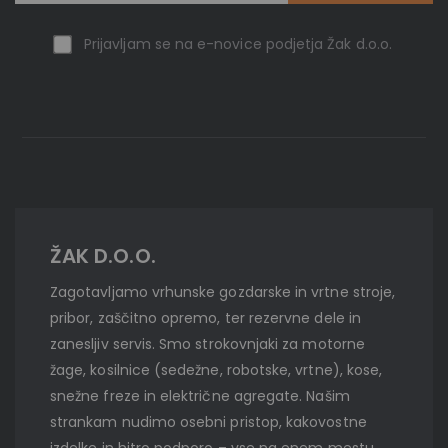
Prijavljam se na e-novice podjetja Žak d.o.o.
ŽAK D.O.O.
Zagotavljamo vrhunske gozdarske in vrtne stroje,
pribor, zaščitno opremo, ter rezervne dele in
zanesljiv servis. Smo strokovnjaki za motorne
žage, kosilnice (sedežne, robotske, vrtne), kose,
snežne freze in električne agregate. Našim
strankam nudimo osebni pristop, kakovostne
izdelke in hitro podporo – vse na enem mestu.