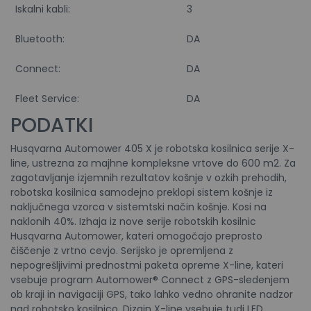
Iskalni kabli:
3
Bluetooth:
DA
Connect:
DA
Fleet Service:
DA
PODATKI
Husqvarna Automower 405 X je robotska kosilnica serije X-
line, ustrezna za majhne kompleksne vrtove do 600 m2. Za
zagotavljanje izjemnih rezultatov košnje v ozkih prehodih,
robotska kosilnica samodejno preklopi sistem košnje iz
naključnega vzorca v sistemtski način košnje. Kosi na
naklonih 40%. Izhaja iz nove serije robotskih kosilnic
Husqvarna Automower, kateri omogočajo preprosto
čiščenje z vrtno cevjo. Serijsko je opremljena z
nepogrešljivimi prednostmi paketa opreme X-line, kateri
vsebuje program Automower® Connect z GPS-sledenjem
ob kraji in navigaciji GPS, tako lahko vedno ohranite nadzor
nad robotsko kosilnico. Dizajn X-line vsebuje tudi LED