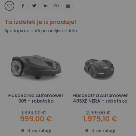
Ta izdelek je iz prodaje!
Spodaj smo našli primerljive izdelke.
Husqvarna Automower
Husqvarna Automower
305 – robotska
405XE NERA – robotska
kosilnica do 600 m²
kosilnica do 600 m²
1.399,00 €
2.199,00 €
999,00 €
1.979,10 €
Ni na zalogi
Ni na zalogi