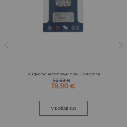
Gardena robotska kosilnica SILENO city 400 m² Bluetooth®
Husqvarna Automower nožki Endurance
26,99 €
19,90 €
V KOŠARICO