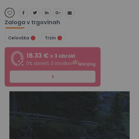
Zaloga v trgovinah
Celovška
Trzin
18.33 €
x 3 obroki
0% obresti, 0 stroškov