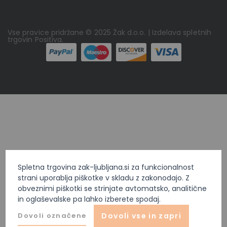
Vse pravice pridržane © 2025 Žak d.o.o. | Izdelava spletnih
trgovin
Positiva
.
Spletna trgovina zak-ljubljana.si za funkcionalnost
strani uporablja piškotke v skladu z zakonodajo. Z
obveznimi piškotki se strinjate avtomatsko, analitične
in oglaševalske pa lahko izberete spodaj.
Dovoli označene
Dovoli vse in zapri