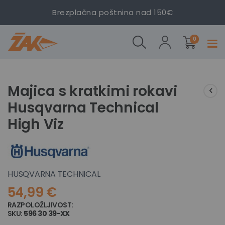
Majica s
Brezplačna poštnina nad 150€
kratkimi
rokavi
izdelki
Husqvarna
0
Prekl
Technical
navig
High Viz
Preskoči
Preskoči
na
na
Majica s kratkimi rokavi
konec
začetek
Husqvarna Technical
galerije
galerije
slik
slik
High Viz
HUSQVARNA TECHNICAL
54,99 €
RAZPOLOŽLJIVOST:
NI NA ZALOGI
SKU
596 30 39-XX