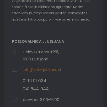
žage, kosilnice (sedežne, robotske, vrtne), kose,
snežne freze in električne agregate. Našim
strankam nudimo osebni pristop, kakovostne
izdelke in hitro podporo – vse na enem mestu.
POSLOVALNICA LJUBLJANA
Celovška cesta 291,
1000 Ljubljana
info@zak-ljubljana.si
01 51 01 634
041 644 044
pon-pet 8:00-16:00