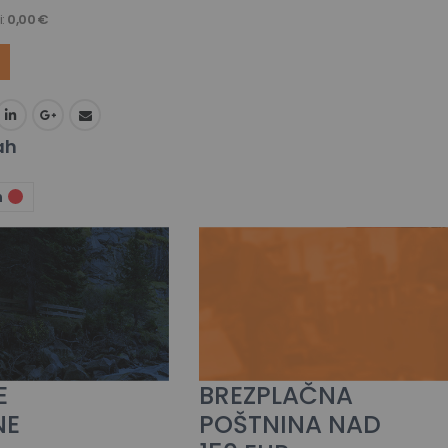
i:
0,00 €
ah
n
E
BREZPLAČNA
NE
POŠTNINA NAD