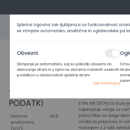
Spletna trgovina zak-ljubljana.si za funkcionalnost stran
se strinjate avtomatsko, analitične in oglaševalske pa l
DOMOV
IZDELKI PO KATEG
STIHL
Obvezni
Ogl
MS
231
Strinjanje je avtomatsko, saj so piškotki obvezni za
Omogo
Home
Izdelki po kategorijah
Žage
Motorne žage
delovanje strani in z njimi ne zbiramo nobenih osebnih
stran
Picco
podatkov o obiskovalcih spletne strani
omrež
Duro
zani
Preskoči
Preskoči
Več Informacij
na
na
TEHNIČNI
PODATKI
konec
začetek
PODATKI
galerije
galerije
STIHL MS 231 Picco Duro j
slik
slik
napenjanje verige za varn
zračni filter za dolge del
Delovna
42.6
orodja za preprosto in va
prostornina
motorjem z 2-MIX tehnolog
(cm³)