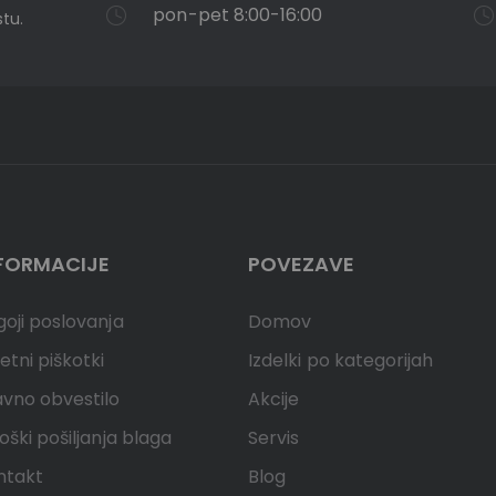
pon-pet 8:00-16:00
tu.
FORMACIJE
POVEZAVE
oji poslovanja
Domov
etni piškotki
Izdelki po kategorijah
avno obvestilo
Akcije
oški pošiljanja blaga
Servis
ntakt
Blog