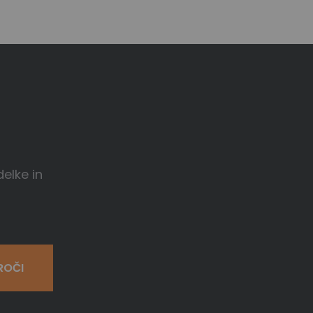
delke in
ROČI