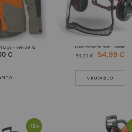
Husqvarna čelada Classic
 Ergo - velikost XL
54,99 €
00 €
63,20 €
ARICO
V KOŠARICO
-18%