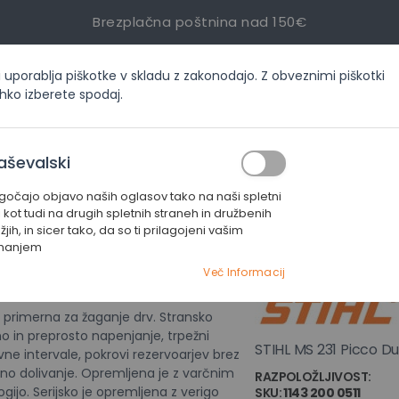
Brezplačna poštnina nad 150€
i uporablja piškotke v skladu z zakonodajo. Z obveznimi piškotki
inf
ahko izberete spodaj.
ORIJAH
AKCIJE
SERVIS
KONTAKT
aševalski
čajo objavo naših oglasov tako na naši spletni
Žage za splošno rabo
Motorna žaga STIHL MS 231 Picco Duro
i kot tudi na drugih spletnih straneh in družbenih
jih, in sicer tako, da so ti prilagojeni vašim
manjem
Motorna žag
Več Informacij
e primerna za žaganje drv. Stransko
o in preprosto napenjanje, trpežni
STIHL MS 231 Picco D
ovne intervale, pokrovi rezervoarjev brez
rno dolivanje. Opremljena je z varčnim
RAZPOLOŽLJIVOST:
NI 
ijo. Serijsko je opremljena z verigo
SKU
1143 200 0511