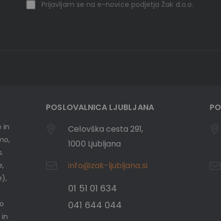
Prijavljam se na e-novice podjetja Žak d.o.o.
POSLOVALNICA LJUBLJANA
PO
 in
Celovška cesta 291,
emo,
1000 Ljubljana
s.
info@zak-ljubljana.si
e,
e),
01 51 01 634
mo
041 644 044
 in