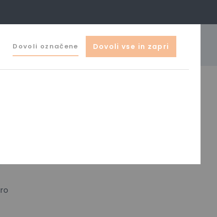
041 644 044
Dovoli označene
Dovoli vse in zapri
o@zak-ljubljana.si
izdelki
0
a STIHL MS 231 Picco Duro
uro
NA ZALOGI