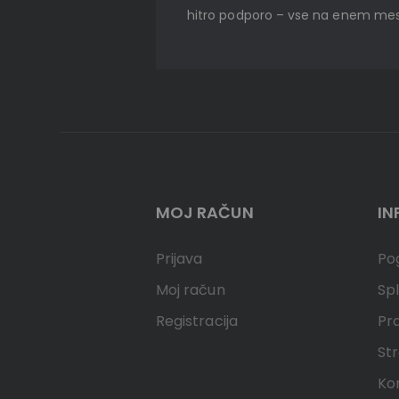
hitro podporo – vse na enem mes
MOJ RAČUN
IN
Prijava
Pog
Moj račun
Spl
Registracija
Pr
Str
Ko