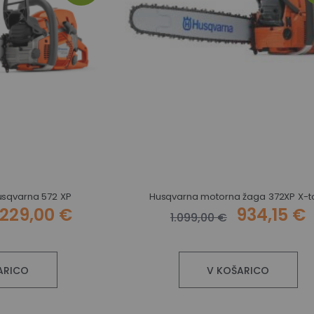
usqvarna 572 XP
Husqvarna motorna žaga 372XP X-t
.229,00 €
934,15 €
1.099,00 €
ARICO
V KOŠARICO