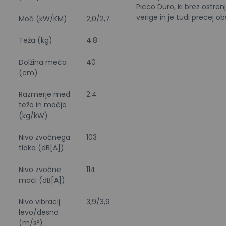
Picco Duro, ki brez ostren
verige in je tudi precej o
Moč (kW/KM)
2,0/2,7
Teža (kg)
4.8
Dolžina meča
40
(cm)
Razmerje med
2.4
težo in močjo
(kg/kW)
Nivo zvočnega
103
tlaka (dB[A])
Nivo zvočne
114
moči (dB[A])
Nivo vibracij
3,9/3,9
levo/desno
(m/s²)