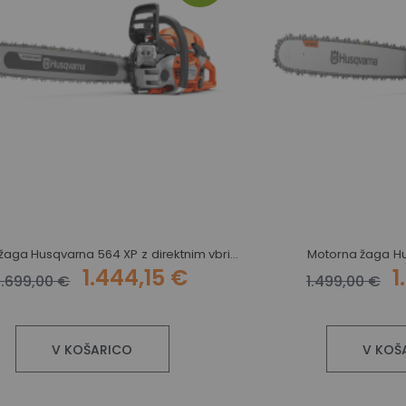
Motorna žaga Husqvarna 564 XP z direktnim vbrizgom goriva - na zalogi
Motorna žaga H
1.444,15 €
1
1.699,00 €
1.499,00 €
V KOŠARICO
V KOŠ