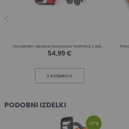
Gozdarske rokavice Husqvarna Technical z zaščito proti urezu
Roka
54,99 €
V KOŠARICO
PODOBNI IZDELKI
-17%