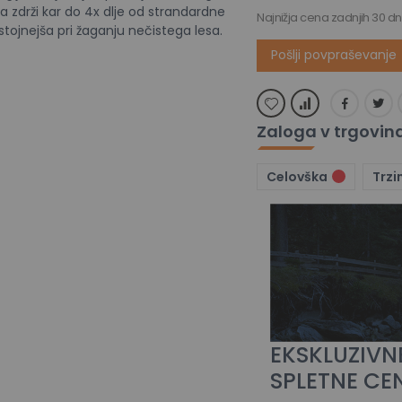
ja zdrži kar do 4x dlje od strandardne
Najnižja cena zadnjih 30 dn
bstojnejša pri žaganju nečistega lesa.
Pošlji povpraševanje
Zaloga v trgovin
Celovška
Trzi
EKSKLUZIVN
SPLETNE CE