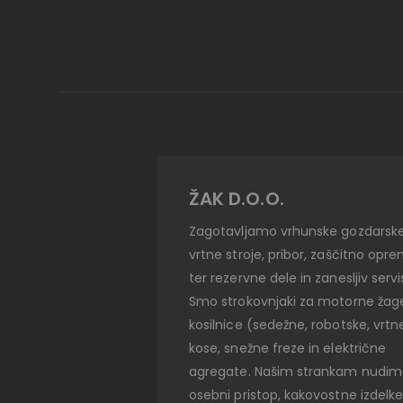
ŽAK D.O.O.
Zagotavljamo vrhunske gozdarske
vrtne stroje, pribor, zaščitno opr
ter rezervne dele in zanesljiv servi
Smo strokovnjaki za motorne žag
kosilnice (sedežne, robotske, vrtn
kose, snežne freze in električne
agregate. Našim strankam nudi
osebni pristop, kakovostne izdelke