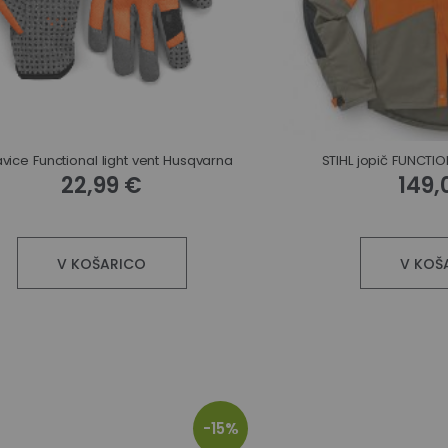
vice Functional light vent Husqvarna
STIHL jopič FUNCTION
22,99 €
149,
V KOŠARICO
V KOŠ
-15%