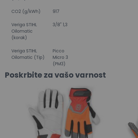
CO2 (g/kWh)
917
Veriga STIHL
3/8" 1,3
Oilomatic
(korak)
Veriga STIHL
Picco
Oilomatic (Tip)
Micro 3
(PM3)
Poskrbite za vašo varnost