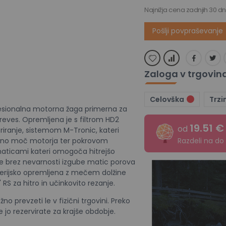
Najnižja cena zadnjih 30 dn
Pošlji povpraševanje
Zaloga v trgovin
Celovška
Trzi
esionalna motorna žaga primerna za
reves. Opremljena je s filtrom HD2
19.51 
od
ltriranje, sistemom M-Tronic, kateri
Razdeli na do
lno moč motorja ter pokrovom
 maticami kateri omogoča hitrejšo
e brez nevarnosti izgube matic porova
 serijsko opremljena z mečem dolžine
 RS za hitro in učinkovito rezanje.
o prevzeti le v fizični trgovini. Preko
jo rezervirate za krajše obdobje.