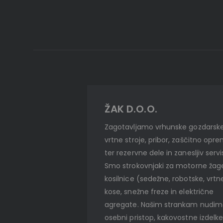
ŽAK D.O.O.
Zagotavljamo vrhunske gozdarske
vrtne stroje, pribor, zaščitno opr
ter rezervne dele in zanesljiv servi
Smo strokovnjaki za motorne žag
kosilnice (sedežne, robotske, vrtn
kose, snežne freze in električne
agregate. Našim strankam nudi
osebni pristop, kakovostne izdelke