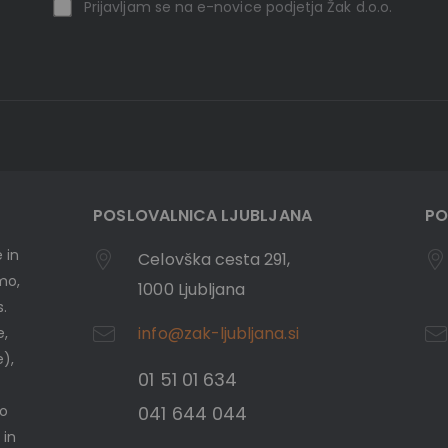
Prijavljam se na e-novice podjetja Žak d.o.o.
POSLOVALNICA LJUBLJANA
PO
 in
Celovška cesta 291,
emo,
1000 Ljubljana
s.
info@zak-ljubljana.si
e,
e),
01 51 01 634
mo
041 644 044
 in