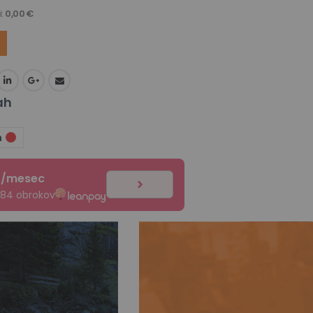
i:
0,00 €
ah
n
€
/mesec
 84 obrokov