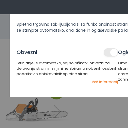
Spletna trgovina zak-ljubljana.si za funkcionalnost stran
se strinjate avtomatsko, analitične in oglaševalske pa l
DOMOV
IZDELKI PO KATEG
Obvezni
Ogl
Strinjanje je avtomatsko, saj so piškotki obvezni za
Omogo
Home
Izdelki po kategorijah
Žage
Motorne žage
delovanje strani in z njimi ne zbiramo nobenih osebnih
stran
podatkov o obiskovalcih spletne strani
omrež
zani
Preskoči
Preskoči
Več Informacij
na
na
-5%
konec
začetek
galerije
galerije
slik
slik