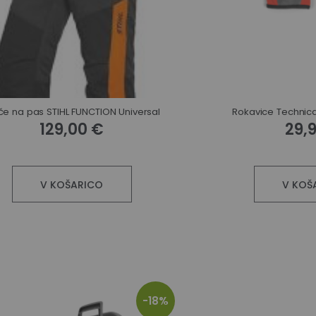
če na pas STIHL FUNCTION Universal
Rokavice Technica
129,00 €
29,
V KOŠARICO
V KOŠ
-18%