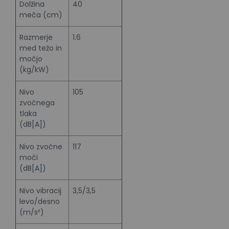
Dolžina
40
meča (cm)
Razmerje
1.6
med težo in
močjo
(kg/kW)
Nivo
105
zvočnega
tlaka
(dB[A])
Nivo zvočne
117
moči
(dB[A])
Nivo vibracij
3,5/3,5
levo/desno
(m/s²)