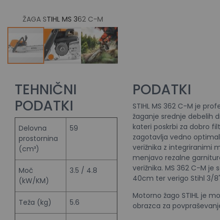
ŽAGA STIHL MS 362 C-M
ŽAGA STIHL MS 362 C-M
TEHNIČNI
PODATKI
PODATKI
STIHL MS 362 C-M je prof
žaganje srednje debelih d
kateri poskrbi za dobro fi
Delovna
59
zagotavlja vedno optima
prostornina
verižnika z integriranimi
(cm³)
menjavo rezalne garnitur
verižnika. MS 362 C-M je
Moč
3.5 / 4.8
40cm ter verigo Stihl 3/8"
(kW/KM)
Motorno žago STIHL je možn
Teža (kg)
5.6
obrazca za povpraševanje 