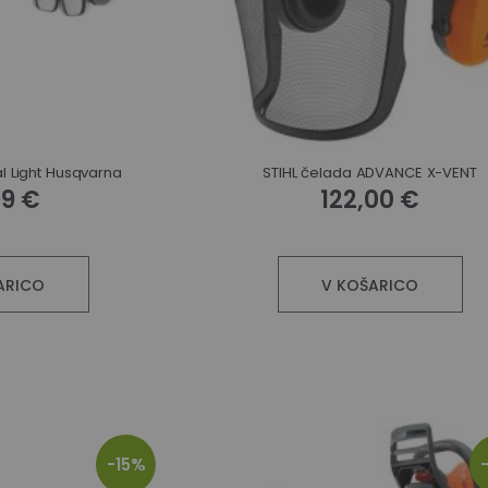
l Light Husqvarna
STIHL čelada ADVANCE X-VENT
99 €
122,00 €
ARICO
V KOŠARICO
-15%