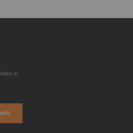
delke in
ROČI