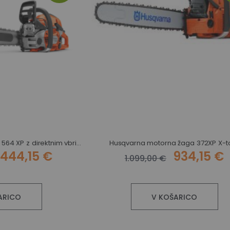
Motorna žaga Husqvarna 564 XP z direktnim vbrizgom goriva - na zalogi
Husqvarna motorna žaga 372XP X-t
.444,15 €
934,15 €
1.099,00 €
ARICO
V KOŠARICO