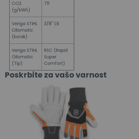
CO2
711
(g/kWh)
Veriga STIHL
3/8" 1,6
Oilomatic
(korak)
Veriga STIHL
RSC (Rapid
Oilomatic
Super
(Tip)
Comfort)
Poskrbite za vašo varnost