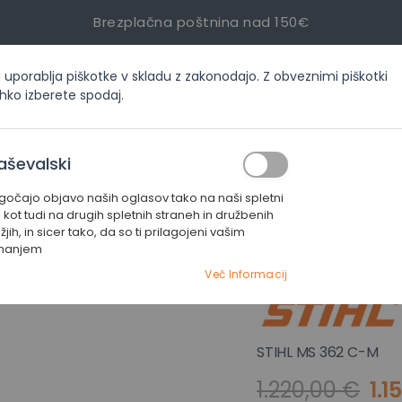
Brezplačna poštnina nad 150€
i uporablja piškotke v skladu z zakonodajo. Z obveznimi piškotki
inf
ahko izberete spodaj.
ORIJAH
AKCIJE
SERVIS
KONTAKT
aševalski
čajo objavo naših oglasov tako na naši spletni
Profesionalne žage
ŽAGA STIHL MS 362 C-M
i kot tudi na drugih spletnih straneh in družbenih
jih, in sicer tako, da so ti prilagojeni vašim
manjem
ŽAGA STIHL
Več Informacij
STIHL MS 362 C-M
1.220,00 €
1.1