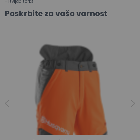
- izvijač torks
Poskrbite za vašo varnost