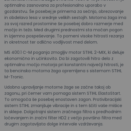
optimalno zasnovana za profesionalno uporabo v
gozdarstvu. Še posebej je primerna za sečnjo, obrezovanje
in obdelavo lesa v srednje velikih sestojih. Motorna žaga ima
za svoj razred prostornine še posebej dobro razmerje med
močjo in težo. Med drugimi prednostmi sta močan pogon
in izjemno pospeševanje. To pomeni visoke hitrosti rezanja
in okretnost ter odlično vodljivost med delom.
MS 400.1 C-M poganja zmogljiv motor STIHL 2-MIX, ki deluje
ekonomično in učinkovito. Da bi zagotovili hitro delo z
optimalno močjo motorja pri konstantni največji hitrosti, je
ta bencinska motorna žaga opremljena s sistemom STIHL
M-Tronic.
Udobno upravljanje motorne žage se začne takoj ob
zagonu, pri čemer vam pomaga sistem STIHL ElastoStart.
To omogoča še posebej enostaven zagon. Protivibracijski
sistem STIHL zmanjšuje vibracije in s tem ščiti vaše mišice
in sklepe. Dolgotrajni sistem zračnega filtra s predhodnim
ločevanjem in zračni filter HD2 z večjo površino filtra med
drugim zagotavljata dolge intervale vzdrževanja.