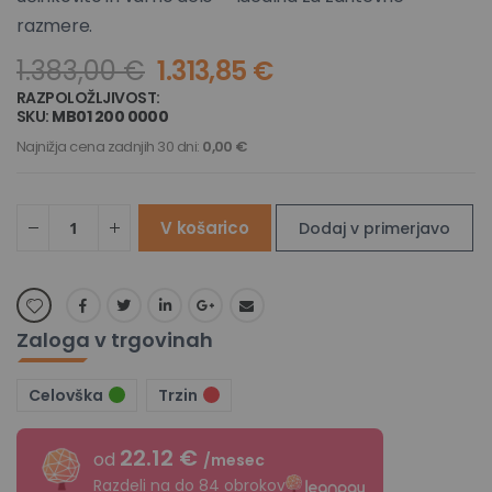
razmere.
1.383,00 €
1.313,85 €
RAZPOLOŽLJIVOST:
NA ZALOGI
SKU
MB01 200 0000
Najnižja cena zadnjih 30 dni:
0,00 €
V košarico
Dodaj v primerjavo
Zaloga v trgovinah
Celovška
Trzin
22.12 €
od
/mesec
Razdeli na do 84 obrokov