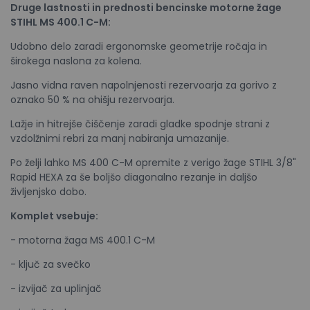
Druge lastnosti in prednosti bencinske motorne žage
STIHL MS 400.1 C-M:
Udobno delo zaradi ergonomske geometrije ročaja in
širokega naslona za kolena.
Jasno vidna raven napolnjenosti rezervoarja za gorivo z
oznako 50 % na ohišju rezervoarja.
Lažje in hitrejše čiščenje zaradi gladke spodnje strani z
vzdolžnimi rebri za manj nabiranja umazanije.
Po želji lahko MS 400 C-M opremite z verigo žage STIHL 3/8"
Rapid HEXA za še boljšo diagonalno rezanje in daljšo
življenjsko dobo.
Komplet vsebuje:
- motorna žaga MS 400.1 C-M
- ključ za svečko
- izvijač za uplinjač