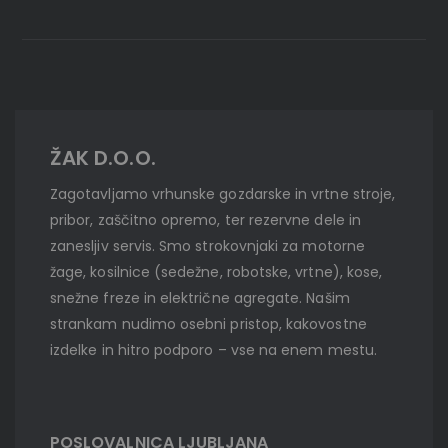
ŽAK D.O.O.
Zagotavljamo vrhunske gozdarske in vrtne stroje,
pribor, zaščitno opremo, ter rezervne dele in
zanesljiv servis. Smo strokovnjaki za motorne
žage, kosilnice (sedežne, robotske, vrtne), kose,
snežne freze in električne agregate. Našim
strankam nudimo osebni pristop, kakovostne
izdelke in hitro podporo – vse na enem mestu.
POSLOVALNICA LJUBLJANA