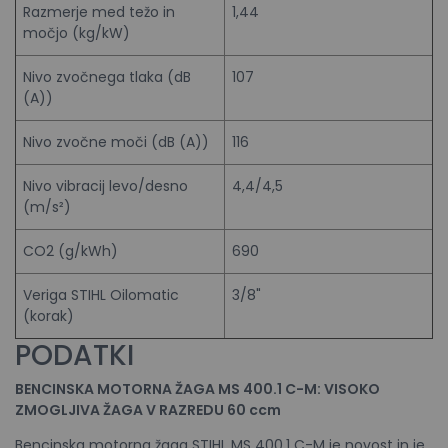
Razmerje med težo in
1,44
močjo (kg/kW)
Nivo zvočnega tlaka (dB
107
(A))
Nivo zvočne moči (dB (A))
116
Nivo vibracij levo/desno
4,4/4,5
(m/s²)
CO2 (g/kWh)
690
Veriga STIHL Oilomatic
3/8"
(korak)
PODATKI
BENCINSKA MOTORNA ŽAGA MS 400.1 C-M: VISOKO
ZMOGLJIVA ŽAGA V RAZREDU 60 ccm
Bencinska motorna žaga STIHL MS 400.1 C-M je novost in je