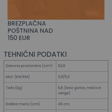
BREZPLAČNA
POŠTNINA NAD
150 EUR
TEHNIČNI PODATKI
Delovna prostornina (cm³)
62,6
Moč (kW/KM)
3,9/5,3
Teža (kg)
5,6 (brez goriva, meča in
verige)
Dolžina meča (cm)
45 cm