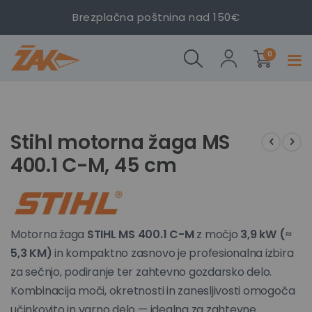
Stihl
Stihl
Stihl
Brezplačna poštnina nad 150€
motorna
motorna
motorna
žaga MS
žaga MS
žaga MS
izdelki
400.1 C-
400.1 C-
400.1 C-
0
Prekl
M, 45
M, 45
M, 45
navig
cm
cm
cm
Preskoči
Preskoči
na
na
konec
začetek
Stihl motorna žaga MS
galerije
galerije
400.1 C-M, 45 cm
slik
slik
Motorna žaga
STIHL MS 400.1 C-M
z močjo
3,9 kW (≈
5,3 KM)
in kompaktno zasnovo je profesionalna izbira
za sečnjo, podiranje ter zahtevno gozdarsko delo.
Kombinacija moči, okretnosti in zanesljivosti omogoča
učinkovito in varno delo — idealna za zahtevne