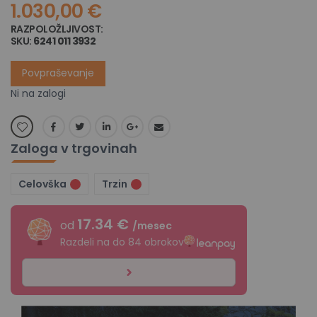
1.030,00 €
RAZPOLOŽLJIVOST:
NI NA ZALOGI
SKU
6241 011 3932
Povpraševanje
Ni na zalogi
Zaloga v trgovinah
Celovška
Trzin
17.34 €
od
/mesec
Razdeli na do 84 obrokov