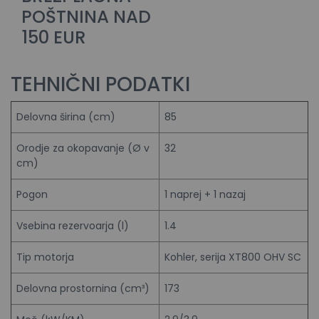
POŠTNINA NAD
150 EUR
TEHNIČNI PODATKI
Delovna širina (cm)
85
Orodje za okopavanje (Ø v
32
cm)
Pogon
1 naprej + 1 nazaj
Vsebina rezervoarja (l)
1.4
Tip motorja
Kohler, serija XT800 OHV SC
Delovna prostornina (cm³)
173