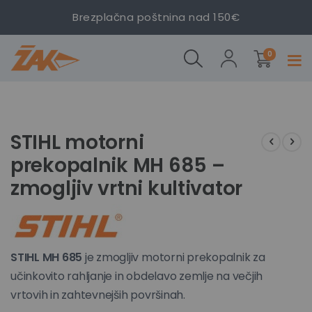
motorni
motorni
motorni
Brezplačna poštnina nad 150€
prekopalnik
prekopalnik
prekopalnik
MH 685 –
MH 685 –
MH 685 –
izdelki
zmogljiv
zmogljiv
zmogljiv
0
Prekl
vrtni
vrtni
vrtni
navig
kultivator
kultivator
kultivator
Preskoči
Preskoči
na
na
konec
začetek
STIHL motorni
galerije
galerije
prekopalnik MH 685 –
slik
slik
zmogljiv vrtni kultivator
STIHL MH 685
je zmogljiv motorni prekopalnik za
učinkovito rahljanje in obdelavo zemlje na večjih
vrtovih in zahtevnejših površinah.