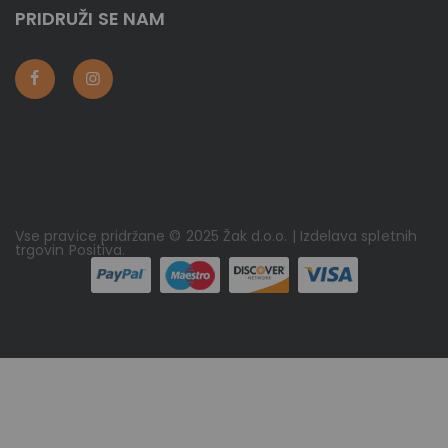
PRIDRUŽI SE NAM
Vse pravice pridržane © 2025 Žak d.o.o. | Izdelava spletnih
trgovin
Positiva
.