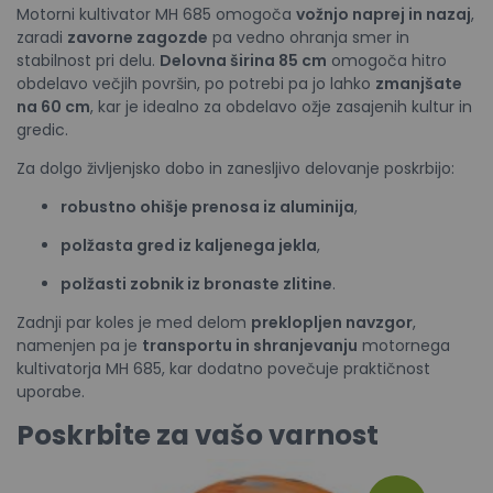
Motorni kultivator MH 685 omogoča
vožnjo naprej in nazaj
,
zaradi
zavorne zagozde
pa vedno ohranja smer in
stabilnost pri delu.
Delovna širina 85 cm
omogoča hitro
obdelavo večjih površin, po potrebi pa jo lahko
zmanjšate
na 60 cm
, kar je idealno za obdelavo ožje zasajenih kultur in
gredic.
Za dolgo življenjsko dobo in zanesljivo delovanje poskrbijo:
robustno ohišje prenosa iz aluminija
,
polžasta gred iz kaljenega jekla
,
polžasti zobnik iz bronaste zlitine
.
Zadnji par koles je med delom
preklopljen navzgor
,
namenjen pa je
transportu in shranjevanju
motornega
kultivatorja MH 685, kar dodatno povečuje praktičnost
uporabe.
Poskrbite za vašo varnost