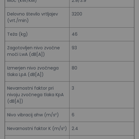
Moč (kW/KM)
2.9/3.9
Delovno število vrtljajev
3200
(vrt./min)
Teža (kg)
46
Zagotovljen nivo zvočne
93
moči LwA (dB[A])
Izmerjen nivo zvočnega
80
tlaka LpA (dB[A])
Nevarnostni faktor pri
3
nivoju zvočnega tlaka KpA
(dB[A])
Nivo vibracij ahw (m/s²)
6
Nevarnostni faktor K (m/s²)
2.4