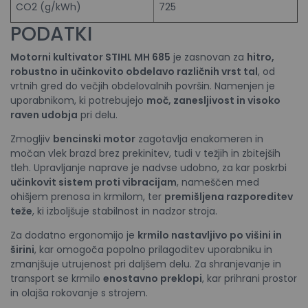
CO2 (g/kWh)
725
PODATKI
Motorni kultivator
STIHL
MH 685
je zasnovan za
hitro,
robustno in učinkovito obdelavo različnih vrst tal
, od
vrtnih gred do večjih obdelovalnih površin. Namenjen je
uporabnikom, ki potrebujejo
moč, zanesljivost in visoko
raven udobja
pri delu.
Zmogljiv
bencinski motor
zagotavlja enakomeren in
močan vlek brazd brez prekinitev, tudi v težjih in zbitejših
tleh. Upravljanje naprave je nadvse udobno, za kar poskrbi
učinkovit sistem proti vibracijam
, nameščen med
ohišjem prenosa in krmilom, ter
premišljena razporeditev
teže
, ki izboljšuje stabilnost in nadzor stroja.
Za dodatno ergonomijo je
krmilo nastavljivo po višini in
širini
, kar omogoča popolno prilagoditev uporabniku in
zmanjšuje utrujenost pri daljšem delu. Za shranjevanje in
transport se krmilo
enostavno preklopi
, kar prihrani prostor
in olajša rokovanje s strojem.