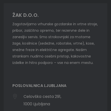
ŽAK D.O.O.
Zagotavljamo vrhunske gozdarske in vrtne stroje,
pribor, zaščitno opremo, ter rezervne dele in
zanesljiv servis. Smo strokovnjaki za motorne
žage, kosilnice (sedežne, robotske, vrtne), kose,
snežne freze in električne agregate. Našim
strankam nudimo osebni pristop, kakovostne
izdelke in hitro podporo – vse na enem mestu.
POSLOVALNICA LJUBLJANA
Celovška cesta 291,
1000 Ljubljana