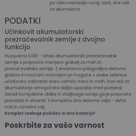
po višini nastavljiv ročaj, savE, dve reži
za akumulator
PODATKI
Učinkovit akumulatorski
prezračevalnik zemlje z dvojno
funkcijo
Husqvarna S 138 – lahek akumulatorski prezračevalnik
zemlje s preprosto menjavo grabelj za mah in
prezračevalnika zemlje. Z enostavno prilagodljivo delovno
globino in močnim motorjem je mogoče z vsake zelenice
učinkovito odstraniti staro odmrlo travo in mah. Dve reži za
akumulatorje omogočata daljšo uporabo med polnjenji.
Zaradi kompaktne oblike in zložljivega ročaja ga je preprosto
prevažati in shraniti. V kompletu dva delovna valja - delta
noži in vzmetni valj.
Komplet vsebuje polnilec in eno baterijo!
Poskrbite za vašo varnost