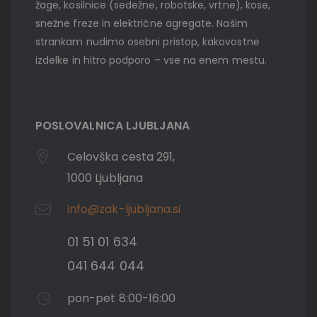
žage, kosilnice (sedežne, robotske, vrtne), kose,
snežne freze in električne agregate. Našim
strankam nudimo osebni pristop, kakovostne
izdelke in hitro podporo – vse na enem mestu.
POSLOVALNICA LJUBLJANA
Celovška cesta 291,
1000 Ljubljana
info@zak-ljubljana.si
01 51 01 634
041 644 044
pon-pet 8:00-16:00