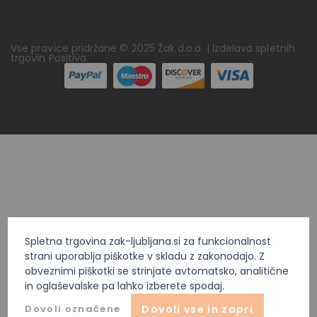
Vse pravice pridržane © 2025 Žak d.o.o. | Izdelava spletnih
trgovin
Positiva
.
Spletna trgovina zak-ljubljana.si za funkcionalnost
strani uporablja piškotke v skladu z zakonodajo. Z
obveznimi piškotki se strinjate avtomatsko, analitične
in oglaševalske pa lahko izberete spodaj.
Dovoli označene
Dovoli vse in zapri