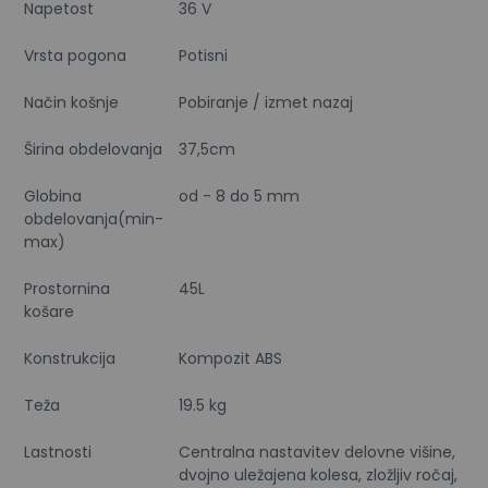
Napetost
36 V
Vrsta pogona
Potisni
Način košnje
Pobiranje / izmet nazaj
Širina obdelovanja
37,5cm
Globina
od - 8 do 5 mm
obdelovanja(min-
max)
Prostornina
45L
košare
Konstrukcija
Kompozit ABS
Teža
19.5 kg
Lastnosti
Centralna nastavitev delovne višine,
dvojno uležajena kolesa, zložljiv ročaj,