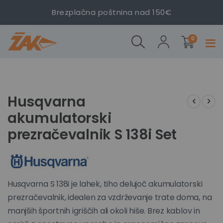
Brezplačna poštnina nad 150€
Husqvarna
Husqvarna
izdelki
akumulatorski
akumulatorski
0
Prekl
prezračevalnik
prezračevalnik
navig
S 138i Set
S 138i Set
Preskoči
Preskoči
na
na
konec
začetek
Husqvarna
galerije
galerije
akumulatorski
slik
slik
prezračevalnik S 138i Set
Husqvarna S 138i je lahek, tiho delujoč akumulatorski
prezračevalnik, idealen za vzdrževanje trate doma, na
manjših športnih igriščih ali okoli hiše. Brez kablov in