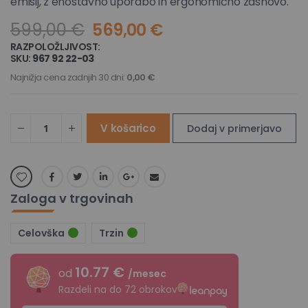
emisij, z enostavno uporabo in ergonomično zasnovo.
599,00 €
569,00 €
RAZPOLOŽLJIVOST:
NA ZALOGI
SKU
967 92 22-03
Najnižja cena zadnjih 30 dni:
0,00 €
V košarico
Dodaj v primerjavo
Zaloga v trgovinah
Celovška
Trzin
10.77 €
od
/mesec
Razdeli na do 72 obrokov