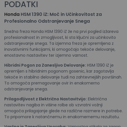
PODATKI
Honda
HSM 1390 iZ: Moč in Učinkovitost za
Profesionalno Odstranjevanje Snega
Snežna freza Honda HSM 1390 iZ že na prvi pogled izžareva
profesionalnost in zmogljivost, ki sta ključni za učinkovito
odstranjevanje snega. Ta izjemna freza je opremljena z
inovativnimi funkcijami, ki omogočajo tekoče delovanje,
enostavno nastavitev ter izjemno varnost.
Hibridni Pogon za Zanesljivo Delovanje:
HSM 1390 iZ je
opremljen s hibridnim pogonom gosenic, kar zagotavlja
tekoče in stabilno delovanje tudi na zahtevnejših površinah.
To omogoča premagovanje ovir in enakomerno
odstranjevanje snega.
Prilagodljivost z Električno Nastavitvijo:
Električna
nastavitev nagiba in višine rolbe ob vzvratni vožnji
omogoča prilagajanje glede na različne razmere in potrebe.
To pripomore k natančnemu in enakomernemu rezultatu.
Varčna in Zanesljiva Uporaba:
Varnostna stikala za zagon