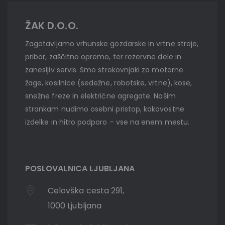
ŽAK D.O.O.
Zagotavljamo vrhunske gozdarske in vrtne stroje,
pribor, zaščitno opremo, ter rezervne dele in
zanesljiv servis. Smo strokovnjaki za motorne
žage, kosilnice (sedežne, robotske, vrtne), kose,
snežne freze in električne agregate. Našim
strankam nudimo osebni pristop, kakovostne
izdelke in hitro podporo – vse na enem mestu.
POSLOVALNICA LJUBLJANA
Celovška cesta 291,
1000 Ljubljana