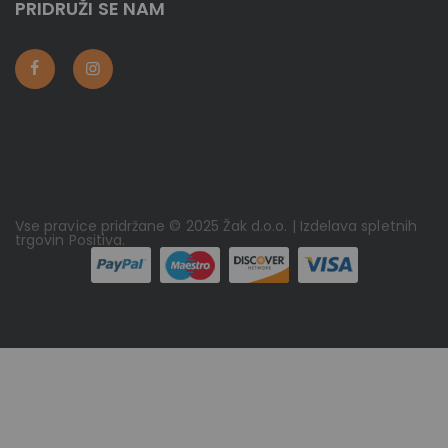
PRIDRUŽI SE NAM
Vse pravice pridržane © 2025 Žak d.o.o. | Izdelava spletnih
trgovin
Positiva
.