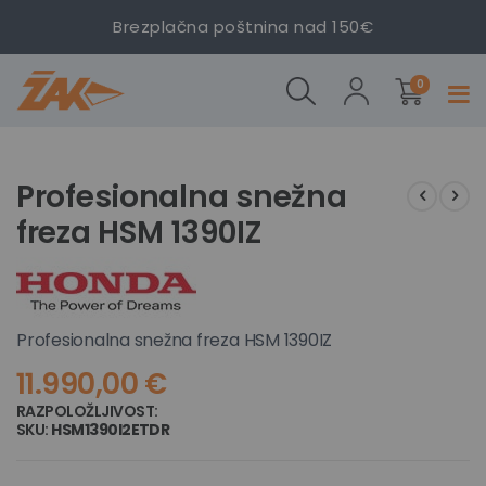
Brezplačna poštnina nad 150€
izdelki
Profesionalna
0
Prekl
snežna freza
navig
HSM 1390IZ
Preskoči
Preskoči
na
na
Profesionalna snežna
konec
začetek
freza HSM 1390IZ
galerije
galerije
slik
slik
Profesionalna snežna freza HSM 1390IZ
11.990,00 €
RAZPOLOŽLJIVOST:
NI NA ZALOGI
SKU
HSM1390I2ETDR