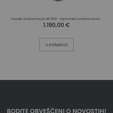
Honda Snežna freza HS 550 - bencinska snežna freza za domačo uporabo
1.190,00 €
V KOŠARICO
BODITE OBVEŠČENI O NOVOSTIH!