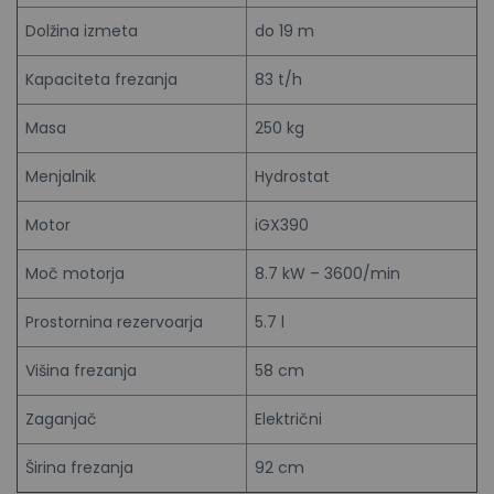
Dolžina izmeta
do 19 m
Kapaciteta frezanja
83 t/h
Masa
250 kg
Menjalnik
Hydrostat
Motor
iGX390
Moč motorja
8.7 kW – 3600/min
Prostornina rezervoarja
5.7 l
Višina frezanja
58 cm
Zaganjač
Električni
Širina frezanja
92 cm