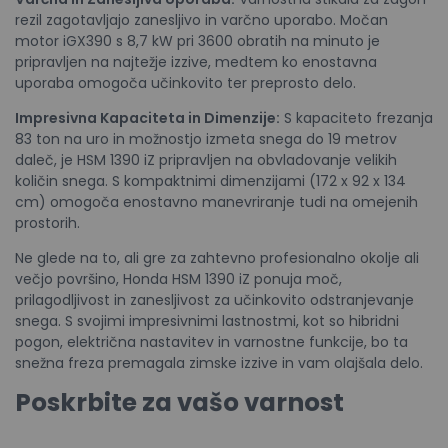
rezil zagotavljajo zanesljivo in varčno uporabo. Močan
motor iGX390 s 8,7 kW pri 3600 obratih na minuto je
pripravljen na najtežje izzive, medtem ko enostavna
uporaba omogoča učinkovito ter preprosto delo.
Impresivna Kapaciteta in Dimenzije:
S kapaciteto frezanja
83 ton na uro in možnostjo izmeta snega do 19 metrov
daleč, je HSM 1390 iZ pripravljen na obvladovanje velikih
količin snega. S kompaktnimi dimenzijami (172 x 92 x 134
cm) omogoča enostavno manevriranje tudi na omejenih
prostorih.
Ne glede na to, ali gre za zahtevno profesionalno okolje ali
večjo površino, Honda HSM 1390 iZ ponuja moč,
prilagodljivost in zanesljivost za učinkovito odstranjevanje
snega. S svojimi impresivnimi lastnostmi, kot so hibridni
pogon, električna nastavitev in varnostne funkcije, bo ta
snežna freza premagala zimske izzive in vam olajšala delo.
Poskrbite za vašo varnost