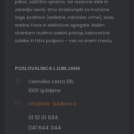
pribor, zaščitno opremo, ter rezervne dele in
zanesljiv servis. Smo strokovnjaki za motorne
žage, kosilnice (sedežne, robotske, vrtne), kose,
snežne freze in električne agregate. Našim
strankam nudimo osebni pristop, kakovostne
izdelke in hitro podporo – vse na enem mestu.
POSLOVALNICA LJUBLJANA
Celovška cesta 291,
1000 Ljubljana
info@zak-ljubljana.si
01 51 01 634
041 644 044