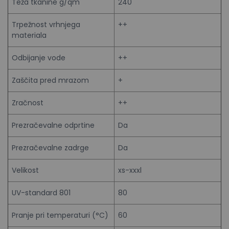
Teža tkanine g/qm
240
Trpežnost vrhnjega
++
materiala
Odbijanje vode
++
Zaščita pred mrazom
+
Zračnost
++
Prezračevalne odprtine
Da
Prezračevalne zadrge
Da
Velikost
xs-xxxl
UV-standard 801
80
Pranje pri temperaturi (°C)
60