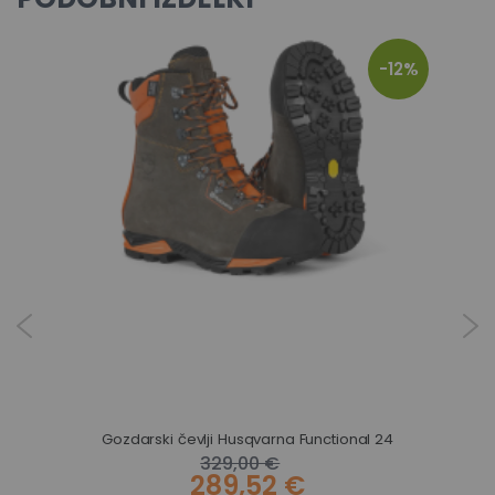
-12%
Gozdarski čevlji Husqvarna Functional 24
329,00 €
289,52 €