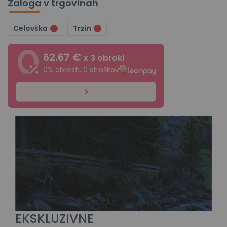
Zaloga v trgovinah
Celovška
Trzin
62.67 €
x 3 obroki
0% obresti, 0 stroškov
EKSKLUZIVNE