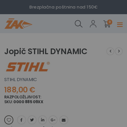
Brezplačna poštnina nad 150€
izdelki
Jopič
0
Prekl
STIHL
navig
DYNAMIC
Preskoči
Preskoči
na
na
Jopič STIHL DYNAMIC
konec
začetek
galerije
galerije
slik
slik
STIHL DYNAMIC
188,00 €
RAZPOLOŽLJIVOST:
NI NA ZALOGI
SKU
0000 885 09XX