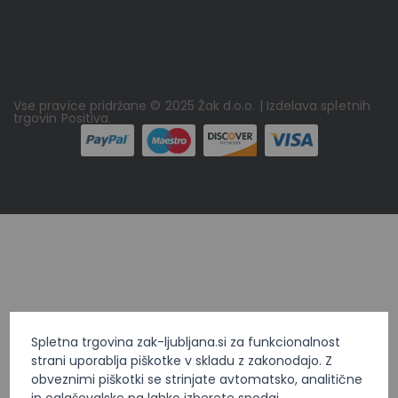
Vse pravice pridržane © 2025 Žak d.o.o. | Izdelava spletnih
trgovin
Positiva
.
Spletna trgovina zak-ljubljana.si za funkcionalnost
strani uporablja piškotke v skladu z zakonodajo. Z
obveznimi piškotki se strinjate avtomatsko, analitične