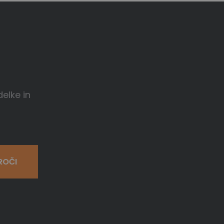
delke in
ROČI