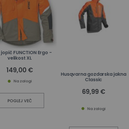
 jopič FUNCTION Ergo -
velikost XL
149,00 €
Husqvarna gozdarska jakna
Classic
Na zalogi
69,99 €
POGLEJ VEČ
Na zalogi