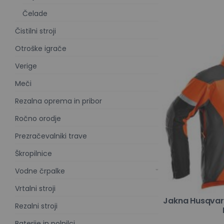
Čelade
Čistilni stroji
Otroške igrače
Verige
Meči
Rezalna oprema in pribor
Ročno orodje
Prezračevalniki trave
Škropilnice
Vodne črpalke
Vrtalni stroji
Jakna Husqvarn
Rezalni stroji
Baterije in polnilci