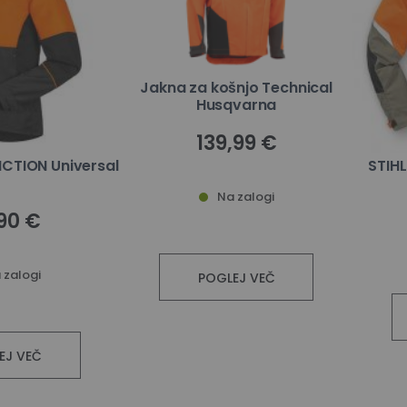
Jakna za košnjo Technical
Husqvarna
139,99 €
NCTION Universal
STIHL
Na zalogi
90 €
 zalogi
POGLEJ VEČ
EJ VEČ