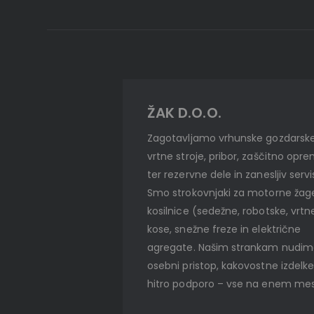
ŽAK D.O.O.
Zagotavljamo vrhunske gozdarske
vrtne stroje, pribor, zaščitno opr
ter rezervne dele in zanesljiv servi
Smo strokovnjaki za motorne žag
kosilnice (sedežne, robotske, vrtn
kose, snežne freze in električne
agregate. Našim strankam nudi
osebni pristop, kakovostne izdelke
hitro podporo – vse na enem mes