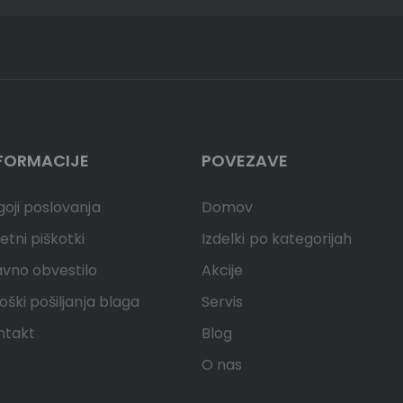
FORMACIJE
POVEZAVE
oji poslovanja
Domov
etni piškotki
Izdelki po kategorijah
avno obvestilo
Akcije
oški pošiljanja blaga
Servis
ntakt
Blog
O nas