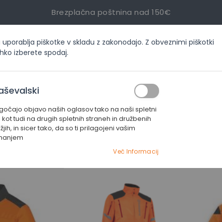
Brezplačna poštnina nad 150€
i uporablja piškotke v skladu z zakonodajo. Z obveznimi piškotki
inf
ahko izberete spodaj.
ORIJAH
AKCIJE
SERVIS
KONTAKT
aševalski
čajo objavo naših oglasov tako na naši spletni
ščitne jakne
i kot tudi na drugih spletnih straneh in družbenih
jih, in sicer tako, da so ti prilagojeni vašim
manjem
JAKNE
Več Informacij
Nastavi
smer
naraščanja