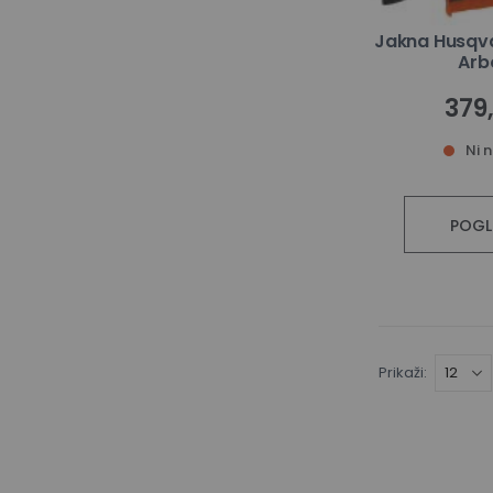
Jakna Husqva
Arb
379
Ni 
POGL
Prikaži