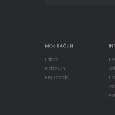
MOJ RAČUN
IN
Prijava
Pog
Moj račun
Spl
Registracija
Pr
Str
Ko