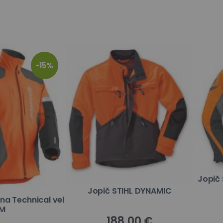
-15%
Jopič
Jopič STIHL DYNAMIC
a Technical vel
M
188,00 €