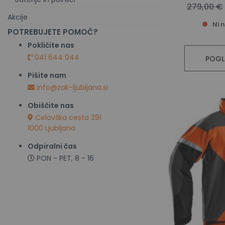
279,00 €
Akcije
Ni 
POTREBUJETE POMOČ?
Pokličite nas
041 644 044
POGL
Pišite nam
info@zak-ljubljana.si
Obiščite nas
Celovška cesta 291
1000 Ljubljana
Odpiralni čas
PON - PET, 8 - 16