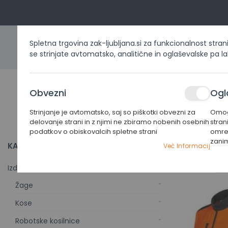
Spletna trgovina zak-ljubljana.si za funkcionalnost stran
se strinjate avtomatsko, analitične in oglaševalske pa l
DOMOV
IZDELKI PO KATEG
Obvezni
Ogl
Strinjanje je avtomatsko, saj so piškotki obvezni za
Omogo
Domov
Izdelki po kategorijah
Zaščitna oprema
Za
delovanje strani in z njimi ne zbiramo nobenih osebnih
stran
podatkov o obiskovalcih spletne strani
omrež
zani
KATEGORIJA
ZAŠČITNE 
Več Informacij
Razvrsti po
Izdelki po kategorijah
Žage
Kose
Robotske kosilnice