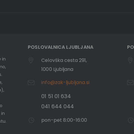
POSLOVALNICA LJUBLJANA
PO
 in
Celovška cesta 291,
emo,
1000 Ljubljana
s.
info@zak-ljubljana.si
e,
e),
01 51 01 634
mo
041 644 044
 in
pon-pet 8:00-16:00
tu.