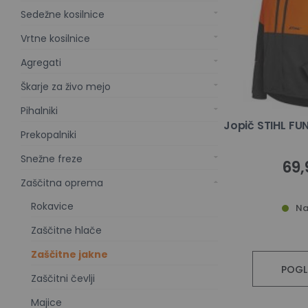
Sedežne kosilnice
Vrtne kosilnice
Agregati
Škarje za živo mejo
Pihalniki
Jopič STIHL FU
Prekopalniki
Snežne freze
69,
Zaščitna oprema
Rokavice
Na
Zaščitne hlače
Zaščitne jakne
POGL
Zaščitni čevlji
Majice