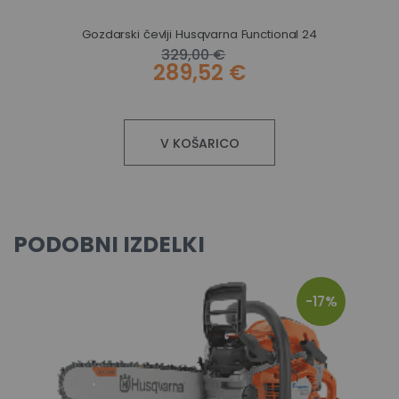
Gozdarski čevlji Husqvarna Functional 24
Dopasne hlače Husqvarna Technical 7 cm daljše hlačnice
329,00 €
289,52 €
V KOŠARICO
PODOBNI IZDELKI
-17%