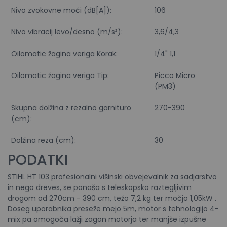
Nivo zvokovne moči (dB[A]):
106
Nivo vibracij levo/desno (m/s²):
3,6/4,3
Oilomatic žagina veriga Korak:
1/4" 1,1
Oilomatic žagina veriga Tip:
Picco Micro
(PM3)
Skupna dolžina z rezalno garnituro
270-390
(cm):
Dolžina reza (cm):
30
PODATKI
STIHL HT 103 profesionalni višinski obvejevalnik za sadjarstvo
in nego dreves, se ponaša s teleskopsko raztegljivim
drogom od 270cm - 390 cm, težo 7,2 kg ter močjo 1,05kW .
Doseg uporabnika preseže mejo 5m, motor s tehnologijo 4-
mix pa omogoča lažji zagon motorja ter manjše izpušne