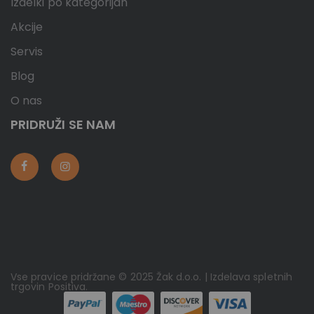
Izdelki po kategorijah
Akcije
Servis
Blog
O nas
PRIDRUŽI SE NAM
Vse pravice pridržane © 2025 Žak d.o.o. | Izdelava spletnih
trgovin
Positiva
.