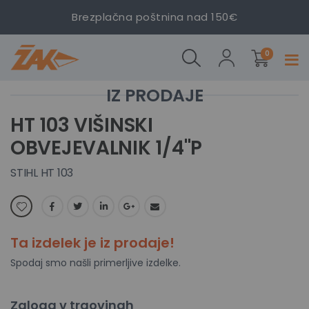
Brezplačna poštnina nad 150€
izdelki
Stihl
0
Prekl
HT
navig
103
Preskoči
Preskoči
na
na
HT 103 VIŠINSKI
konec
začetek
OBVEJEVALNIK 1/4"P
galerije
galerije
slik
slik
STIHL HT 103
Ta izdelek je iz prodaje!
Spodaj smo našli primerljive izdelke.
Zaloga v trgovinah