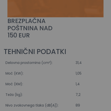
BREZPLAČNA
POŠTNINA NAD
150 EUR
TEHNIČNI PODATKI
Delovna prostornina (cm³):
31,4
Moč (KW):
1,05
Moč (KM):
1,4
Teža (kg):
7,2
Nivo zvokovnega tlaka (dB[A]):
89