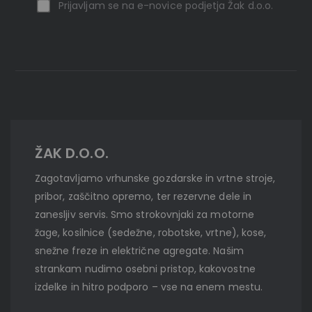
Prijavljam se na e-novice podjetja Žak d.o.o.
ŽAK D.O.O.
Zagotavljamo vrhunske gozdarske in vrtne stroje,
pribor, zaščitno opremo, ter rezervne dele in
zanesljiv servis. Smo strokovnjaki za motorne
žage, kosilnice (sedežne, robotske, vrtne), kose,
snežne freze in električne agregate. Našim
strankam nudimo osebni pristop, kakovostne
izdelke in hitro podporo – vse na enem mestu.