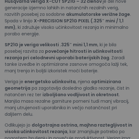
Husqvarna veriga X-CUT SP21G – 32 členov
je del nove
generacije izjemno lahkih in natančnih rezalnih verig,
razvitih posebej za sodobne
akumulatorske verižne žage
.
Spada v linijo
X-PRECISION SP21G PIXEL (.325″ mini / 1,1
mm)
, ki združuje visoko učinkovitost rezanja in minimalno
porabo energije.
SP21G je veriga velikosti .325″ mini 1,1 mm
, ki je bila
posebej razvita za
povečanje hitrosti in učinkovitosti
rezanja pri celodnevni uporabi baterijskih žag
. Zaradi
tanke izvedbe in optimizirane zasnove omogoča lažji tek,
manj trenja in boljši izkoristek moči baterije.
Veriga je
energetsko učinkovita
, njena
optimizirana
geometrija
pa zagotavlja dosledno gladko rezanje, čist in
natančen rez ter
izboljšano vodljivost in okretnost
.
Manjša masa rezalne garniture pomeni tudi manj vibracij,
manj utrujenosti uporabnika in večjo natančnost pri
daljšem delu.
Odlikujejo jo
dolgotrajna ostrina, majhna raztegljivost in
visoka učinkovitost rezanja
, kar zmanjšuje potrebo po
pogostem brušenju in povečuje produktivnost. Veriga ima: