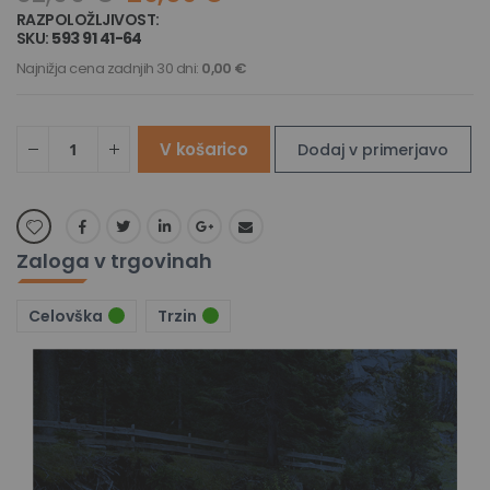
RAZPOLOŽLJIVOST:
NA ZALOGI
SKU
593 91 41-64
Najnižja cena zadnjih 30 dni:
0,00 €
V košarico
Dodaj v primerjavo
Zaloga v trgovinah
Celovška
Trzin