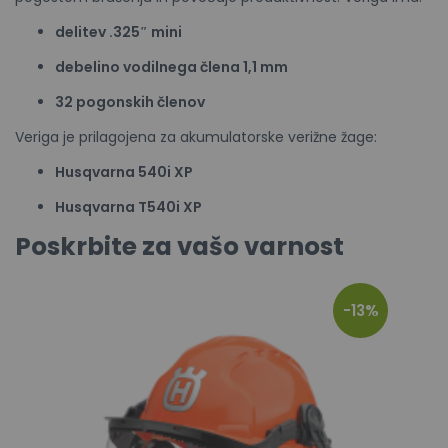
delitev .325″ mini
debelino vodilnega člena 1,1 mm
32 pogonskih členov
Veriga je prilagojena za akumulatorske verižne žage:
Husqvarna 540i XP
Husqvarna T540i XP
Poskrbite za vašo varnost
-13%