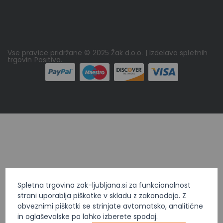
Vse pravice pridržane © 2025 Žak d.o.o. | Izdelava spletnih
trgovin
Positiva
.
Spletna trgovina zak-ljubljana.si za funkcionalnost
strani uporablja piškotke v skladu z zakonodajo. Z
obveznimi piškotki se strinjate avtomatsko, analitične
in oglaševalske pa lahko izberete spodaj.