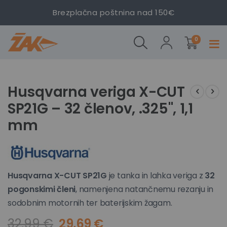
veriga X-
Brezplačna poštnina nad 150€
CUT SP21G
– 32
izdelki
členov,
0
Prekl
.325", 1,1
navig
mm
Preskoči
Preskoči
na
na
Husqvarna veriga X-CUT
konec
začetek
SP21G – 32 členov, .325", 1,1
galerije
galerije
slik
slik
mm
Husqvarna X-CUT SP21G
je tanka in lahka veriga z
32
pogonskimi členi
, namenjena natančnemu rezanju in
sodobnim motornih ter baterijskim žagam.
32,99 €
29,69 €