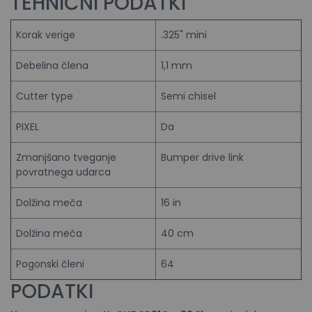
TEHNIČNI PODATKI
Korak verige
.325" mini
Debelina člena
1,1 mm
Cutter type
Semi chisel
PIXEL
Da
Zmanjšano tveganje
Bumper drive link
povratnega udarca
Dolžina meča
16 in
Dolžina meča
40 cm
Pogonski členi
64
PODATKI