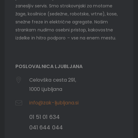
zanesljiv servis. Smo strokovnjaki za motorne
žage, kosilnice (sedežne, robotske, vrtne), kose,
snežne freze in električne agregate. Našim
strankam nudimo osebni pristop, kakovostne
izdelke in hitro podporo – vse na enem mestu.
POSLOVALNICA LJUBLJANA
Celovška cesta 291,
1000 Ljubljana
info@zak-ljubljana.si
01 51 01 634
041 644 044