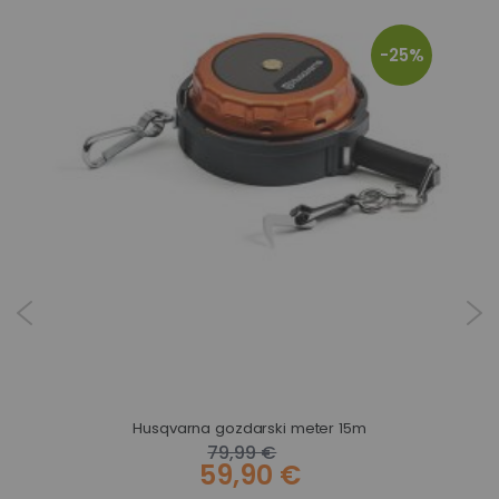
-25%
Husqvarna veriga X-CUT SP21G – 25,5 členov, .325″ mini, 1,1 mm
Husqvarna gozdarski meter 15m
79,99 €
59,90 €