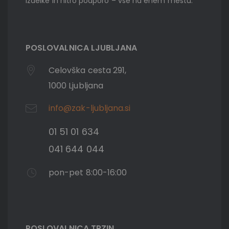
izdelke in hitro podporo – vse na enem mestu.
POSLOVALNICA LJUBLJANA
Celovška cesta 291,
1000 Ljubljana
info@zak-ljubljana.si
01 51 01 634
041 644 044
pon-pet 8:00-16:00
POSLOVALNICA TRZIN