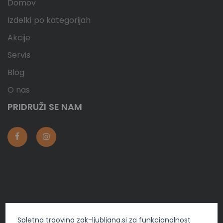
Domov
Izdelki po kategorijah
Akcije
Servis
Blog
O nas
PRIDRUŽI SE NAM
Vse pravice pridržane © 2025 Žak d.o.o. | Izdelava spletnih
Spletna trgovina zak-ljubljana.si za funkcionalnost
trgovin
Positiva
.