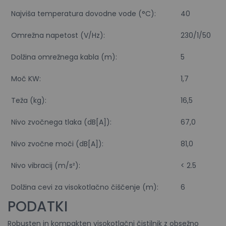
Najviša temperatura dovodne vode (°C):
40
Omrežna napetost (V/Hz):
230/1/50
Dolžina omrežnega kabla (m):
5
Moč KW:
1,7
Teža (kg):
16,5
Nivo zvočnega tlaka (dB[A]):
67,0
Nivo zvočne moči (dB[A]):
81,0
Nivo vibracij (m/s²):
< 2.5
Dolžina cevi za visokotlačno čiščenje (m):
6
PODATKI
Robusten in kompakten visokotlačni čistilnik z obsežno