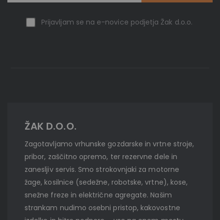
Prijavljam se na e-novice podjetja Žak d.o.o.
ŽAK D.O.O.
Zagotavljamo vrhunske gozdarske in vrtne stroje,
pribor, zaščitno opremo, ter rezervne dele in
zanesljiv servis. Smo strokovnjaki za motorne
žage, kosilnice (sedežne, robotske, vrtne), kose,
snežne freze in električne agregate. Našim
strankam nudimo osebni pristop, kakovostne