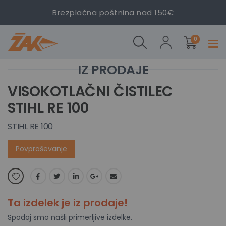
Brezplačna poštnina nad 150€
izdelki
STIHL
0
Prekl
RE
navig
100
Preskoči
Preskoči
na
na
VISOKOTLAČNI ČISTILEC
konec
začetek
STIHL RE 100
galerije
galerije
slik
slik
STIHL RE 100
Povpraševanje
Ta izdelek je iz prodaje!
Spodaj smo našli primerljive izdelke.