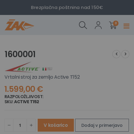
Brezplačna poštnina nad 150€
izdelki
0
Prekl
navig
1600001
Preskoči
Preskoči
na
na
1600001
konec
začetek
galerije
galerije
slik
slik
Vrtalni stroj za zemljo Active T152
1.599,00 €
RAZPOLOŽLJIVOST:
NI NA ZALOGI
SKU
ACTIVE T152
V košarico
Dodaj v primerjavo