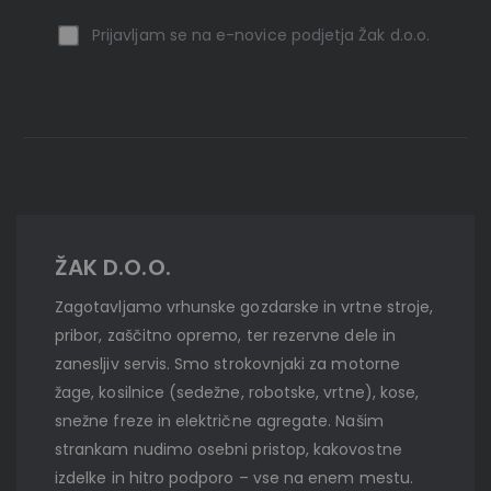
Prijavljam se na e-novice podjetja Žak d.o.o.
ŽAK D.O.O.
Zagotavljamo vrhunske gozdarske in vrtne stroje,
pribor, zaščitno opremo, ter rezervne dele in
zanesljiv servis. Smo strokovnjaki za motorne
žage, kosilnice (sedežne, robotske, vrtne), kose,
snežne freze in električne agregate. Našim
strankam nudimo osebni pristop, kakovostne
izdelke in hitro podporo – vse na enem mestu.