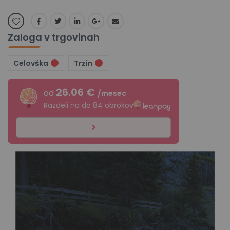
Zaloga v trgovinah
Celovška
Trzin
26.06 €
od
/mesec
Razdeli na do 84 obrokov