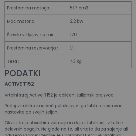
Prostornina motorja :
51.7 cm3
Moč motorja :
2,2 kW
Število vrtljajev na min :
170
Prostornina rezervoarja :
1,1
Teža :
43 kg
PODATKI
ACTIVE T152
Vrtalni stroj Active T152 je odličen italijanski proizvod.
Ročaj vrtalnika ima več položajev in ga lahko enostavno
nastavite po svojih željah.
Okvir stroja absorbira vibracije in daje stabilnost v težkih
delovnih pogojih. Ne glede na to, ali vrtate tla za sajenje ali
odvzem vzorcev zemlje, je uporabnost ACTIVE vrtalnika