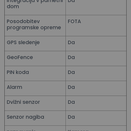
Integracija v pametni
Da
dom
Posodobitev
FOTA
programske opreme
GPS sledenje
Da
GeoFence
Da
PIN koda
Da
Alarm
Da
Dvižni senzor
Da
Senzor nagiba
Da