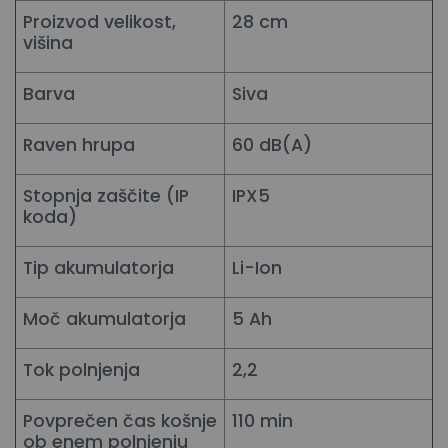
Proizvod velikost,
28 cm
višina
Barva
Siva
Raven hrupa
60 dB(A)
Stopnja zaščite (IP
IPX5
koda)
Tip akumulatorja
Li-Ion
Moč akumulatorja
5 Ah
Tok polnjenja
2,2
Povprečen čas košnje
110 min
ob enem polnjenju