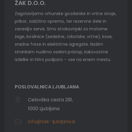
ŽAK D.O.O.
Zagotavljamo vrhunske gozdarske in vrtne stroje,
pribor, zaščitno opremo, ter rezervne dele in
zanesljiv servis. Smo strokovnjaki za motorne
žage, kosilnice (sedežne, robotske, vrtne), kose,
snežne freze in električne agregate. Našim
strankam nudimo osebni pristop, kakovostne
izdelke in hitro podporo – vse na enem mestu.
POSLOVALNICA LJUBLJANA
Celovška cesta 291,
1000 Ljubljana
info@zak-ljubljana.si