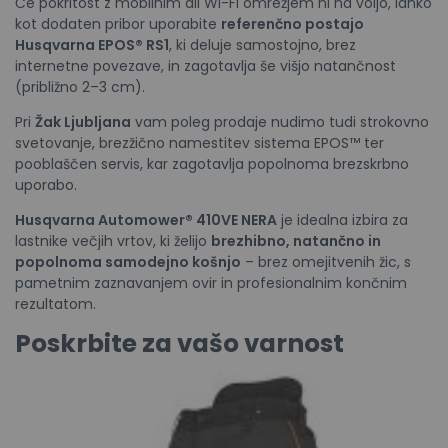
Če pokritost z mobilnim ali Wi-Fi omrežjem ni na voljo, lahko
kot dodaten pribor uporabite
referenčno postajo
Husqvarna EPOS® RS1
, ki deluje samostojno, brez
internetne povezave, in zagotavlja še višjo natančnost
(približno 2–3 cm).
Pri
Žak Ljubljana
vam poleg prodaje nudimo tudi strokovno
svetovanje, brezžično namestitev sistema EPOS™ ter
pooblaščen servis, kar zagotavlja popolnoma brezskrbno
uporabo.
Husqvarna Automower® 410VE NERA
je idealna izbira za
lastnike večjih vrtov, ki želijo
brezhibno, natančno in
popolnoma samodejno košnjo
– brez omejitvenih žic, s
pametnim zaznavanjem ovir in profesionalnim končnim
rezultatom.
Poskrbite za vašo varnost