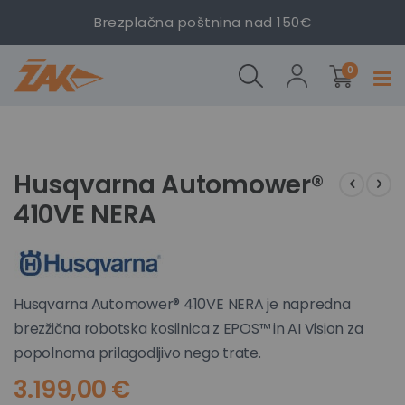
Brezplačna poštnina nad 150€
izdelki
Husqvarna
Husqvarna
Husqvarna
0
Prekl
Automower®
Automower®
Automower®
navig
410VE NERA
410VE NERA
410VE NERA
Preskoči
Preskoči
na
na
konec
začetek
Husqvarna Automower®
galerije
galerije
410VE NERA
slik
slik
Husqvarna Automower® 410VE NERA je napredna
brezžična robotska kosilnica z EPOS™ in AI Vision za
popolnoma prilagodljivo nego trate.
3.199,00 €