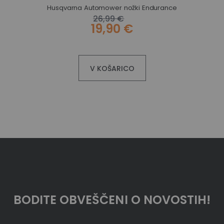
Gardena robotska kosilnica SILENO city 400 m² Bluetooth®
Husqvarna Automower nožki Endurance
26,99 €
19,90 €
V KOŠARICO
BODITE OBVEŠČENI O NOVOSTIH!