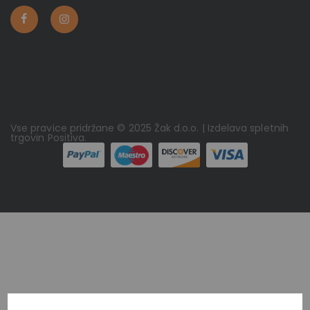
Vse pravice pridržane © 2025 Žak d.o.o. | Izdelava spletnih
trgovin
Positiva
.