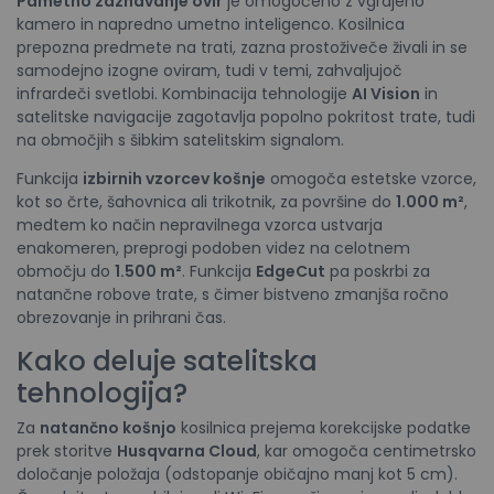
Pametno zaznavanje ovir
je omogočeno z vgrajeno
kamero in napredno umetno inteligenco. Kosilnica
prepozna predmete na trati, zazna prostoživeče živali in se
samodejno izogne oviram, tudi v temi, zahvaljujoč
infrardeči svetlobi. Kombinacija tehnologije
AI Vision
in
satelitske navigacije zagotavlja popolno pokritost trate, tudi
na območjih s šibkim satelitskim signalom.
Funkcija
izbirnih vzorcev košnje
omogoča estetske vzorce,
kot so črte, šahovnica ali trikotnik, za površine do
1.000 m²
,
medtem ko način nepravilnega vzorca ustvarja
enakomeren, preprogi podoben videz na celotnem
območju do
1.500 m²
. Funkcija
EdgeCut
pa poskrbi za
natančne robove trate, s čimer bistveno zmanjša ročno
obrezovanje in prihrani čas.
Kako deluje satelitska
tehnologija?
Za
natančno košnjo
kosilnica prejema korekcijske podatke
prek storitve
Husqvarna Cloud
, kar omogoča centimetrsko
določanje položaja (odstopanje običajno manj kot 5 cm).