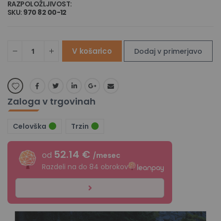
RAZPOLOŽLJIVOST:
NA ZALOGI
SKU
970 82 00-12
V košarico
Dodaj v primerjavo
Zaloga v trgovinah
Celovška
Trzin
52.14 €
od
/mesec
Razdeli na do 84 obrokov