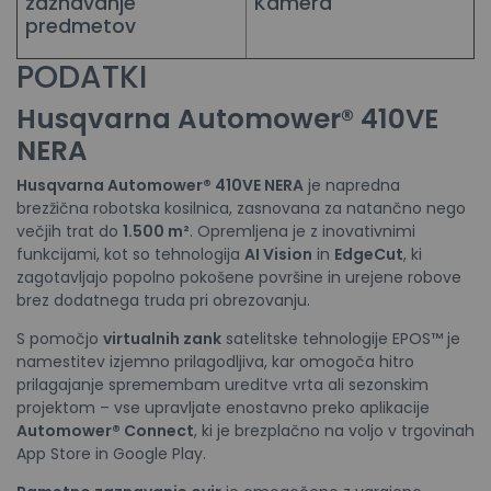
zaznavanje
Kamera
predmetov
PODATKI
Husqvarna Automower® 410VE
NERA
Husqvarna Automower® 410VE NERA
je napredna
brezžična robotska kosilnica, zasnovana za natančno nego
večjih trat do
1.500 m²
. Opremljena je z inovativnimi
funkcijami, kot so tehnologija
AI Vision
in
EdgeCut
, ki
zagotavljajo popolno pokošene površine in urejene robove
brez dodatnega truda pri obrezovanju.
S pomočjo
virtualnih zank
satelitske tehnologije EPOS™ je
namestitev izjemno prilagodljiva, kar omogoča hitro
prilagajanje spremembam ureditve vrta ali sezonskim
projektom – vse upravljate enostavno preko aplikacije
Automower® Connect
, ki je brezplačno na voljo v trgovinah
App Store in Google Play.