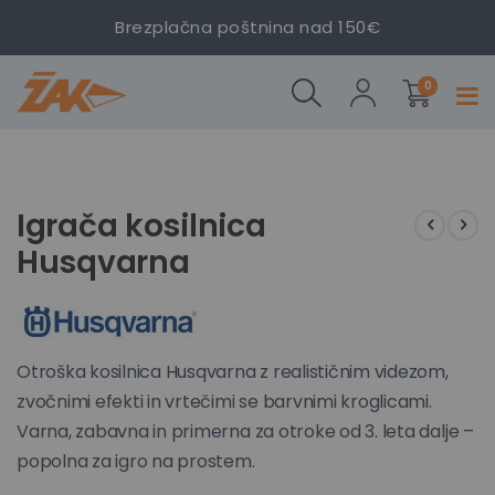
Brezplačna poštnina nad 150€
izdelki
Igrača
Igrača
Igrača
0
Prekl
kosilnica
kosilnica
kosilnica
navig
Husqvarna
Husqvarna
Husqvarna
Preskoči
Preskoči
na
na
konec
začetek
Igrača kosilnica
galerije
galerije
Husqvarna
slik
slik
Otroška kosilnica Husqvarna z realističnim videzom,
zvočnimi efekti in vrtečimi se barvnimi kroglicami.
Varna, zabavna in primerna za otroke od 3. leta dalje –
popolna za igro na prostem.