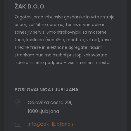
ŽAK D.O.O.
Zagotavljamo vrhunske gozdarske in vrtne stroje,
pribor, zaščitno opremo, ter rezervne dele in
zanesljiv servis. Smo strokovnjaki za motorne
žage, kosilnice (sedežne, robotske, vrtne), kose,
snežne freze in električne agregate. Našim
strankam nudimo osebni pristop, kakovostne
izdelke in hitro podporo – vse na enem mestu.
POSLOVALNICA LJUBLJANA
Celovška cesta 291,
1000 Ljubljana
info@zak-ljubljana.si