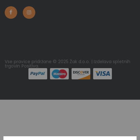
Vse pravice pridržane © 2025 Žak d.o.o. | Izdelava spletnih
trgovin
Positiva
.