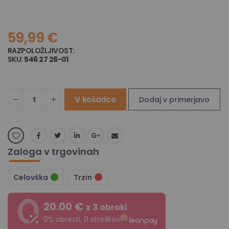
59,99 €
RAZPOLOŽLJIVOST:
NA ZALOGI
SKU
546 27 26-01
V košarico
Dodaj v primerjavo
Zaloga v trgovinah
Celovška
Trzin
20.00 €
x 3 obroki
0% obresti, 0 stroškov