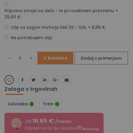
Priprava stroja na delo - le pri osebnem prevzemu
+
25,00 €
Olje za zagon motorja SAE 30 - 0,6L
+
8,99 €
Ne potrebujem olja
V košarico
Dodaj v primerjavo
Zaloga v trgovinah
Celovška
Trzin
16.65 €
od
/mesec
Razdeli na do 84 obrokov