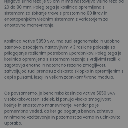
Njegova širina reza je 55 cm in ima nastavljivo višino reza od
20 do 80 mm. Poleg tega je kosilnica opremljena s
sistemom za zbiranje trave s prostornino 80 litrov in
enostopenjskim vlečnim sistemom z variatorjem za
enostavno manevriranje.
Kosilnica Active 5850 SVA ima tudi ergonomsko in udobno
zasnovo, z ročajem, nastavljivim v 3 različne položaje za
prilagajanje različnim potrebam uporabnikov. Poleg tega je
kosilnica opremljena s sistemom rezanja z vrtljivimi rezili, ki
zagotavlja enotno in natančno rezalno zmogljivost,
zahvaljujoč tudi prenosu z diskasto sklopko in opremljenim s
čepi s pušami, ležaji in velikim zobnikom/krono modula.
Če povzamemo, je bencinska kosilnica Active 5850 SVA
visokokakovosten izdelek, ki ponuja visoko zmogljivost
košnje in enostavno manevriranje. Vendar pa je
pomembno vedeti, da ker ga poganja bencin, zahteva
minimalno vzdrževanje in pozornost za varno in učinkovito
uporabo.