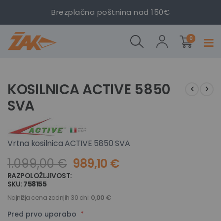
Brezplačna poštnina nad 150€
izdelki
KOSILNICA
0
Prekl
ACTIVE
navig
5850 SVA
Preskoči
Preskoči
na
na
KOSILNICA ACTIVE 5850
konec
začetek
SVA
galerije
galerije
slik
slik
Vrtna kosilnica ACTIVE 5850 SVA
1.099,00 €
989,10 €
RAZPOLOŽLJIVOST:
NA ZALOGI
SKU
758155
Najnižja cena zadnjih 30 dni:
0,00 €
Pred prvo uporabo