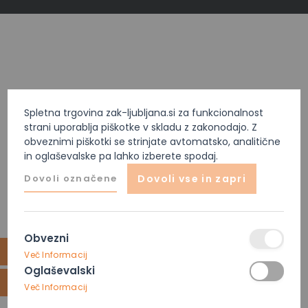
Spletna trgovina zak-ljubljana.si za funkcionalnost
strani uporablja piškotke v skladu z zakonodajo. Z
obveznimi piškotki se strinjate avtomatsko, analitične
in oglaševalske pa lahko izberete spodaj.
Dovoli označene
Dovoli vse in zapri
Obvezni
Več Informacij
Oglaševalski
Več Informacij