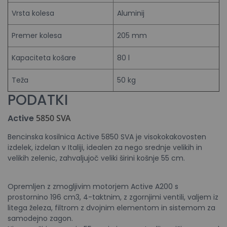
Vrsta kolesa
Aluminij
Premer kolesa
205 mm
Kapaciteta košare
80 l
Teža
50 kg
PODATKI
Active
5850 SVA
Bencinska kosilnica Active 5850 SVA je visokokakovosten
izdelek, izdelan v Italiji, idealen za nego srednje velikih in
velikih zelenic, zahvaljujoč veliki širini košnje 55 cm.
Opremljen z zmogljivim motorjem Active A200 s
prostornino 196 cm3, 4-taktnim, z zgornjimi ventili, valjem iz
litega železa, filtrom z dvojnim elementom in sistemom za
samodejno zagon.