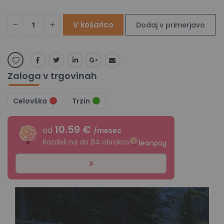
V košarico
Dodaj v primerjavo
Zaloga v trgovinah
Celovška
Trzin
10.59 €
od
/mesec
Razdeli na do 84 obrokov