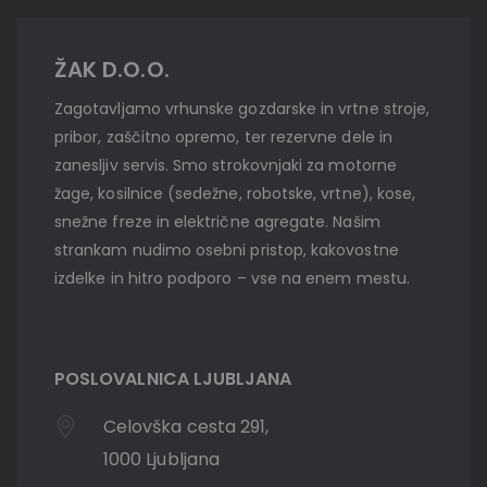
ŽAK D.O.O.
Zagotavljamo vrhunske gozdarske in vrtne stroje,
pribor, zaščitno opremo, ter rezervne dele in
zanesljiv servis. Smo strokovnjaki za motorne
žage, kosilnice (sedežne, robotske, vrtne), kose,
snežne freze in električne agregate. Našim
strankam nudimo osebni pristop, kakovostne
izdelke in hitro podporo – vse na enem mestu.
POSLOVALNICA LJUBLJANA
Celovška cesta 291,
1000 Ljubljana