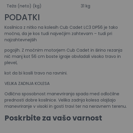
Teža (neto) (kg)
31 kg
PODATKI
Kosilnica z nitko na kolesih Cub Cadet LC3 DP56 je tako
močna, da je kos tudi največjim zahtevam – tudi pri
najzahtevnejših
pogojih. Z močnim motorjem Cub Cadet in širino rezanja
nič manj kot 56 cm boste igraje obvladali visoko travo in
plevel,
kot da bi kosili travo na ravnini.
VELIKA ZADNJA KOLESA
Odlična sposobnost manevriranja spada med odločilne
prednosti dobre kosilnice. Velika zadnja kolesa olajšajo
manevriranje v visoki in gosti travi ter na neravnem terenu.
Poskrbite za vašo varnost