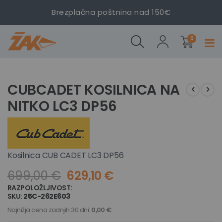
Brezplačna poštnina nad 150€
Kosilnica
CUB
izdelki
CADET
0
Prekl
LC3
navig
DP56
Preskoči
Preskoči
na
na
CUBCADET KOSILNICA NA
konec
začetek
NITKO LC3 DP56
galerije
galerije
slik
slik
Kosilnica CUB CADET LC3 DP56
699,00 €
629,10 €
RAZPOLOŽLJIVOST:
NA ZALOGI
SKU
25C-262E603
Najnižja cena zadnjih 30 dni:
0,00 €