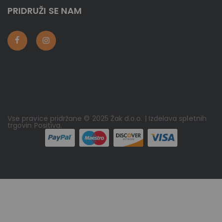
PRIDRUŽI SE NAM
Vse pravice pridržane © 2025 Žak d.o.o. | Izdelava spletnih
trgovin
Positiva
.