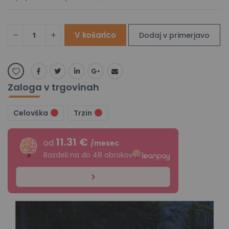
V košarico
Dodaj v primerjavo
Zaloga v trgovinah
Celovška
Trzin
11.31 €
od
/mesec
Razdeli na do 48 obrokov