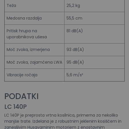
Teža
25,2 kg
Medosna razdalja
55,5 cm
Pritisk hrupa na
81 dB(A)
uporabnikova ušesa
Moč zvoka, izmerjena
93 dB(A)
Moč zvoka, zajamčena LWA
95 dB(A)
Vibracije ročaja
5,6 m/s²
PODATKI
LC 140P
LC 140P je preprosta vrtna kosilnica, primerna za nekoliko
manjše trate. Izdelana je z robustnim jeklenim kosiščem in
zanesljivim Husqvarninim motorjem z enostavnim