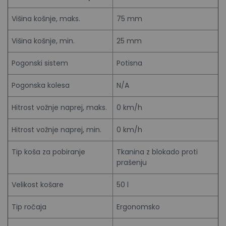
Višina košnje, maks.
75 mm
Višina košnje, min.
25 mm
Pogonski sistem
Potisna
Pogonska kolesa
N/A
Hitrost vožnje naprej, maks.
0 km/h
Hitrost vožnje naprej, min.
0 km/h
Tip koša za pobiranje
Tkanina z blokado proti
prašenju
Velikost košare
50 l
Tip ročaja
Ergonomsko