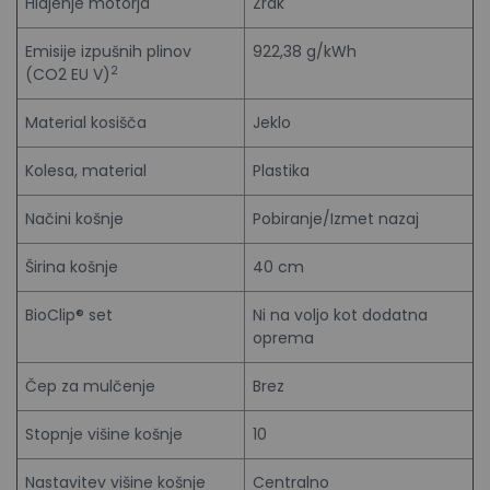
Hlajenje motorja
Zrak
Emisije izpušnih plinov
922,38 g/kWh
2
(CO2 EU V)
Material kosišča
Jeklo
Kolesa, material
Plastika
Načini košnje
Pobiranje/Izmet nazaj
Širina košnje
40 cm
BioClip® set
Ni na voljo kot dodatna
oprema
Čep za mulčenje
Brez
Stopnje višine košnje
10
Nastavitev višine košnje
Centralno