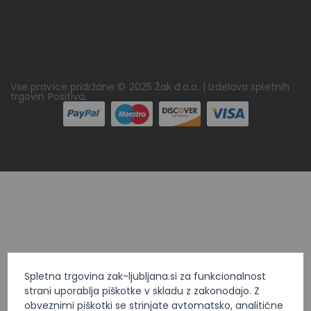
Vse pravice pridržane © 2025 Žak d.o.o. | Izdelava spletnih
trgovin
Positiva
.
Spletna trgovina zak-ljubljana.si za funkcionalnost
strani uporablja piškotke v skladu z zakonodajo. Z
obveznimi piškotki se strinjate avtomatsko, analitične