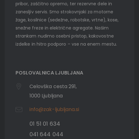
pribor, zaščitno opremo, ter rezervne dele in
zanesljiv servis. Smo strokovnjaki za motorne
žage, kosilnice (sedežne, robotske, vrtne), kose,
snežne freze in električne agregate. Našim
strankam nudimo osebni pristop, kakovostne
izdelke in hitro podporo – vse na enem mestu.
POSLOVALNICA LJUBLJANA
Celovška cesta 291,
1000 Ljubljana
info@zak-ljubljana.si
01 51 01 634
041 644 044