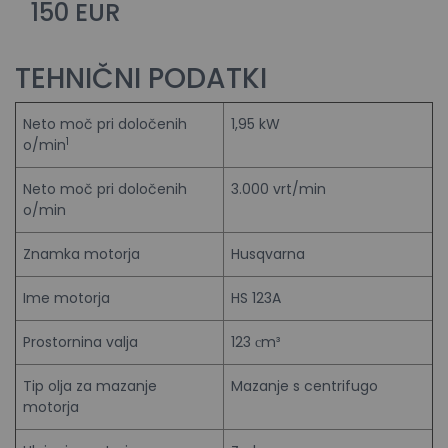
150 EUR
TEHNIČNI PODATKI
Neto moč pri določenih
1,95 kW
1
o/min
Neto moč pri določenih
3.000 vrt/min
o/min
Znamka motorja
Husqvarna
Ime motorja
HS 123A
Prostornina valja
123 сm³
Tip olja za mazanje
Mazanje s centrifugo
motorja