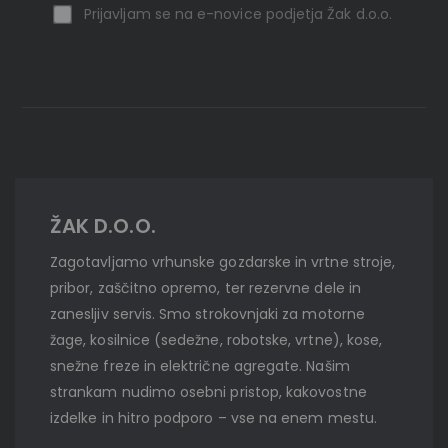
Prijavljam se na e-novice podjetja Žak d.o.o.
ŽAK D.O.O.
Zagotavljamo vrhunske gozdarske in vrtne stroje,
pribor, zaščitno opremo, ter rezervne dele in
zanesljiv servis. Smo strokovnjaki za motorne
žage, kosilnice (sedežne, robotske, vrtne), kose,
snežne freze in električne agregate. Našim
strankam nudimo osebni pristop, kakovostne
izdelke in hitro podporo – vse na enem mestu.