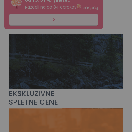
od
/mesec
Razdeli na do 84 obrokov
EKSKLUZIVNE
SPLETNE CENE