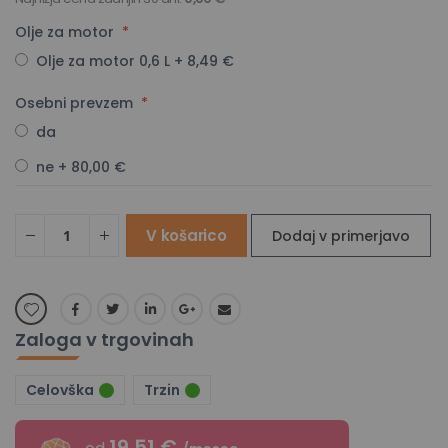
Olje za motor
Olje za motor 0,6 L
+
8,49 €
Osebni prevzem
da
ne
+
80,00 €
V košarico
Dodaj v primerjavo
Zaloga v trgovinah
Celovška
Trzin
19.51 €