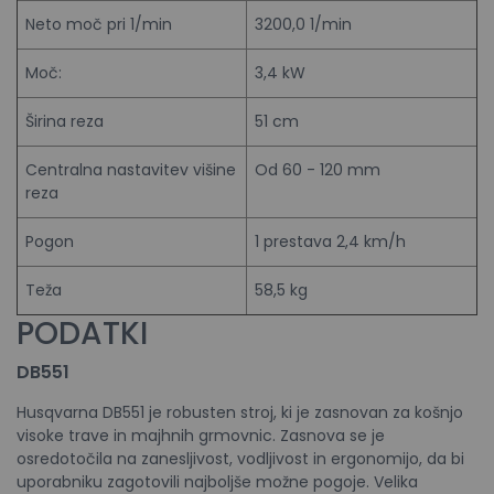
Neto moč pri 1/min
3200,0 1/min
Moč:
3,4 kW
Širina reza
51 cm
Centralna nastavitev višine
Od 60 - 120 mm
reza
Pogon
1 prestava 2,4 km/h
Teža
58,5 kg
PODATKI
DB551
Husqvarna DB551 je robusten stroj, ki je zasnovan za košnjo
visoke trave in majhnih grmovnic. Zasnova se je
osredotočila na zanesljivost, vodljivost in ergonomijo, da bi
uporabniku zagotovili najboljše možne pogoje. Velika