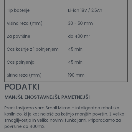
Tip baterije
Li-ion 18V / 2,5Ah
Višina reza (mm)
30 - 50 mm
Za površine
do 400 m²
Čas košnje z 1 polnjenjem
45 min
Čas polnjenja
45 min
Širina reza (mm)
190 mm
PODATKI
MANJŠI, ENOSTAVNEJŠI, PAMETNEJŠI
Predstavljamo vam Small Miimo – inteligentno robotsko
kosilnico, ki je kot nalašč za košnjo manjših površin. Z veliko
zmoglijvostjo in veliko novimi funkcijami. Priporočamo za
površine do 400m2.