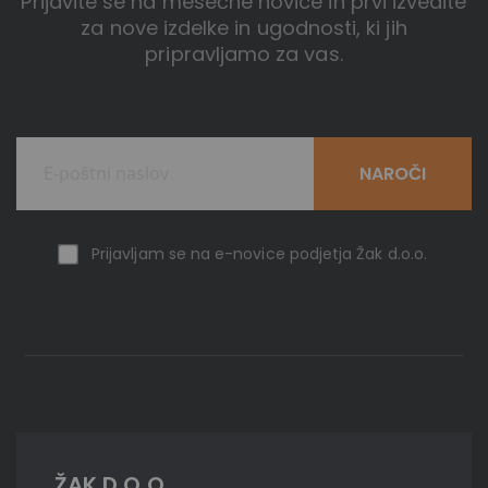
Prijavite se na mesečne novice in prvi izvedite
za nove izdelke in ugodnosti, ki jih
pripravljamo za vas.
NAROČI
Prijavljam se na e-novice podjetja Žak d.o.o.
ŽAK D.O.O.