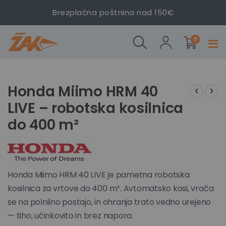
HRM 40
Brezplačna poštnina nad 150€
LIVE –
robotska
izdelki
kosilnica
0
Prekl
do 400
navig
m²
Preskoči
Preskoči
na
na
Honda Miimo HRM 40
konec
začetek
LIVE – robotska kosilnica
galerije
galerije
slik
slik
do 400 m²
Honda Miimo HRM 40 LIVE je pametna robotska
kosilnica za vrtove do 400 m². Avtomatsko kosi, vrača
se na polnilno postajo, in ohranja trato vedno urejeno
— tiho, učinkovito in brez napora.