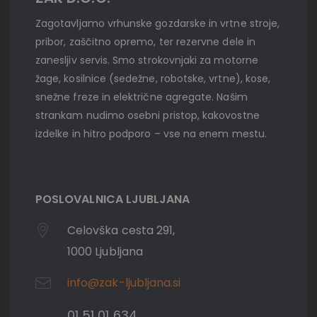
Zagotavljamo vrhunske gozdarske in vrtne stroje,
pribor, zaščitno opremo, ter rezervne dele in
zanesljiv servis. Smo strokovnjaki za motorne
žage, kosilnice (sedežne, robotske, vrtne), kose,
snežne freze in električne agregate. Našim
strankam nudimo osebni pristop, kakovostne
izdelke in hitro podporo – vse na enem mestu.
POSLOVALNICA LJUBLJANA
Celovška cesta 291,
1000 Ljubljana
info@zak-ljubljana.si
01 51 01 634