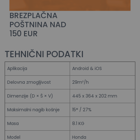
BREZPLAČNA
POŠTNINA NAD
150 EUR
TEHNIČNI PODATKI
Aplikacija
Android & iOS
Delovna zmogljivost
29m²/h
Dimenzije (D × Š × V)
445 x 364 x 202 mm
Maksimalni nagib košnje
15° / 27%
Masa
8.1 KG
Model
Honda