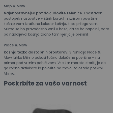
Map & Mow
Najenostavnejša pot do čudovite zelenice.
Enostaven
postopek nastavitve v štirih korakih z izrisom površine
košnje vam izračuna koledar košnje, ki se prilega vam.
Miimo se bo pravočasno vrnil v bazo, da se bo napolnil, nato
pa nadaljeval košnjo točno tam kjer jo je prekinil.
Place & Mow
Košnja težko dostopnih prostorov.
S funkcijo Place &
Mow lahko Miimo pokosi točno določene površine – na
primer pod vrtnim pohištvom. Vse kar morate storiti, je da
ga ročno aktivirate in položite na travo, za ostalo poskrbi
Miimo.
Poskrbite za vašo varnost