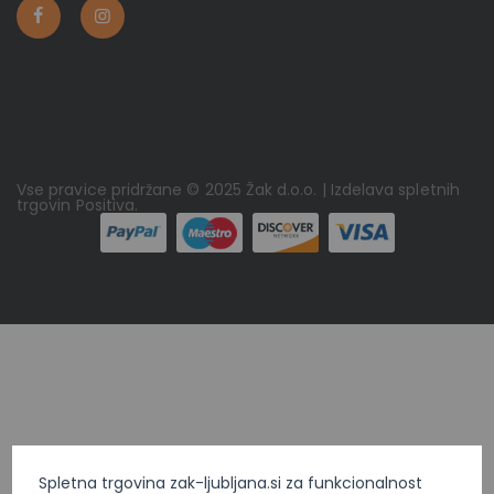
Vse pravice pridržane © 2025 Žak d.o.o. | Izdelava spletnih
trgovin
Positiva
.
Spletna trgovina zak-ljubljana.si za funkcionalnost