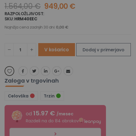
1.564,00 €
949,00 €
RAZPOLOŽLJIVOST:
NA ZALOGI
SKU
HRM40EEC
Najnižja cena zadnjih 30 dni:
0,00 €
V košarico
Dodaj v primerjavo
Zaloga v trgovinah
Celovška
Trzin
15.97 €
od
/mesec
Razdeli na do 84 obrokov