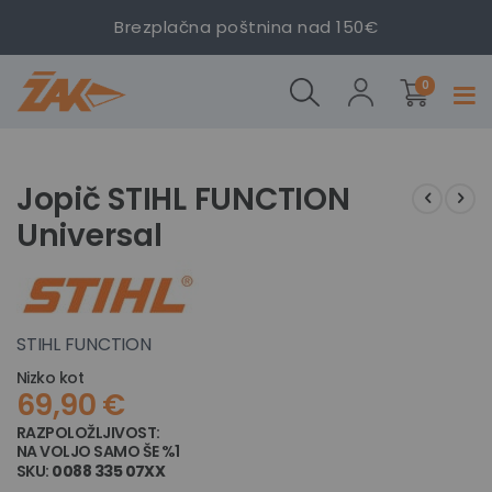
Brezplačna poštnina nad 150€
Jopič
izdelki
STIHL
0
Prekl
FUNCTION
navig
Universal
Preskoči
Preskoči
na
na
Jopič STIHL FUNCTION
konec
začetek
Universal
galerije
galerije
slik
slik
STIHL FUNCTION
Nizko kot
69,90 €
RAZPOLOŽLJIVOST:
NA ZALOGI
NA VOLJO SAMO ŠE
%1
SKU
0088 335 07XX