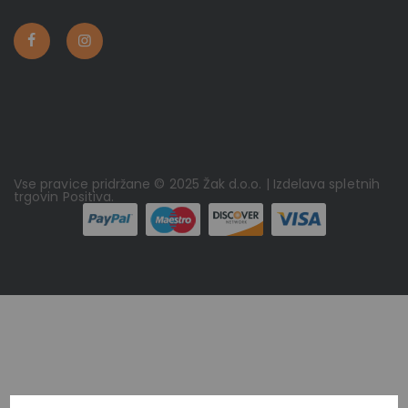
Vse pravice pridržane © 2025 Žak d.o.o. | Izdelava spletnih
trgovin
Positiva
.