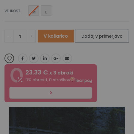
VELIKOST
M
L
V košarico
Dodaj v primerjavo
23.33 €
x 3 obroki
0% obresti, 0 stroškov