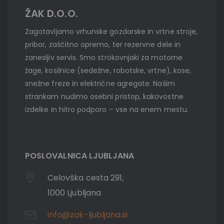
ŽAK D.O.O.
Zagotavljamo vrhunske gozdarske in vrtne stroje,
pribor, zaščitno opremo, ter rezervne dele in
zanesljiv servis. Smo strokovnjaki za motorne
žage, kosilnice (sedežne, robotske, vrtne), kose,
snežne freze in električne agregate. Našim
strankam nudimo osebni pristop, kakovostne
izdelke in hitro podporo – vse na enem mestu.
POSLOVALNICA LJUBLJANA
Celovška cesta 291,
1000 Ljubljana
info@zak-ljubljana.si