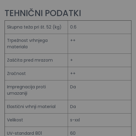
TEHNIČNI PODATKI
Skupna teža pri št. 52 (kg)
0.6
Trpežnost vrhnjega
++
materiala
Zaščita pred mrazom
+
Zračnost
++
Impregnacija proti
Da
umazaniji
Elastični vrhnji material
Da
Velikost
s-xxl
UV-standard 801
60