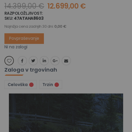
14.399,00 €
12.699,00 €
RAZPOLOŽLJIVOST:
NI NA ZALOGI
SKU
47ATAHA8603
Najnižja cena zadnjih 30 dni:
0,00 €
Povpraševanje
Ni na zalogi
Zaloga v trgovinah
Celovška
Trzin