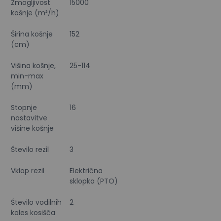
Zmogljivost
15000
košnje (m²/h)
Širina košnje
152
(cm)
Višina košnje,
25-114
min-max
(mm)
Stopnje
16
nastavitve
višine košnje
Število rezil
3
Vklop rezil
Električna
sklopka (PTO)
Število vodilnih
2
koles kosišča