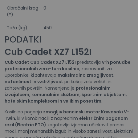
Obračalni krog
0
(°)
Teža (kg)
450
PODATKI
Cub Cadet XZ7 L152I
Cub Cadet
Cub Cadet XZ7 L152I
predstavlja
vrh ponudbe
profesionalnih zero-turn kosilnic
, zasnovanih za
uporabnike, ki zahtevajo
maksimalno zmogljivost,
natančnost in vzdržljivost
pri košnji zelo velikih in
zahtevnih površin. Namenjena je
profesionalnim
izvajalcem, komunalnim službam, športnim objektom,
hotelskim kompleksom in velikim posestim
.
Kosilnico poganja
zmogljiv bencinski motor Kawasaki V-
Twin
, ki v kombinaciji z naprednim
električnim pogonom
rezil (Electric PTO)
zagotavlja izjemno učinkovit prenos
moči, manj mehanskih izgub in visoko zanesljivost. Električni
pogon omogoča takojšen in natančen vklop rezil ter