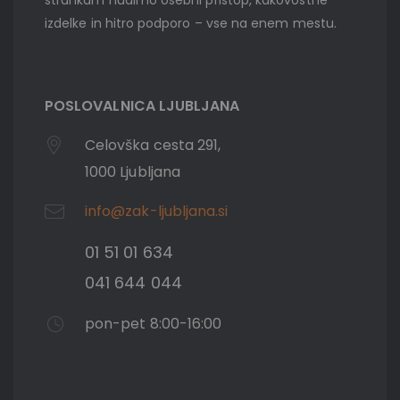
strankam nudimo osebni pristop, kakovostne
izdelke in hitro podporo – vse na enem mestu.
POSLOVALNICA LJUBLJANA
Celovška cesta 291,
1000 Ljubljana
info@zak-ljubljana.si
01 51 01 634
041 644 044
pon-pet 8:00-16:00