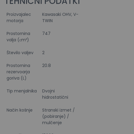
TEHNIČNI PODATKI
Proizvajalec
Kawasaki OHV, V-
motorja
TWIN
Prostornina
747
valja (сm³)
Število valjev
2
Prostornina
20.8
rezervoarja
goriva (L)
Tip menjalnika
Dvojni
hidrostatični
Način košnje
Stranski izmet /
(pobiranje) /
mulčenje