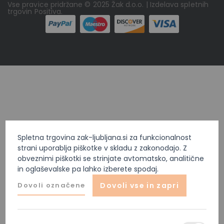
Vse pravice pridržane © 2025 Žak d.o.o. | Izdelava spletnih
trgovin
Positiva
.
Spletna trgovina zak-ljubljana.si za funkcionalnost
strani uporablja piškotke v skladu z zakonodajo. Z
obveznimi piškotki se strinjate avtomatsko, analitične
in oglaševalske pa lahko izberete spodaj.
Dovoli označene
Dovoli vse in zapri