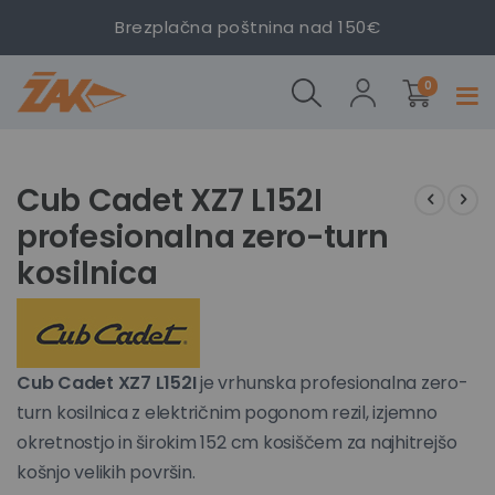
Brezplačna poštnina nad 150€
Cub Cadet
XZ7 L152I
izdelki
profesionalna
0
Prekl
zero-turn
navig
kosilnica
Preskoči
Preskoči
na
na
Cub Cadet XZ7 L152I
konec
začetek
profesionalna zero-turn
galerije
galerije
slik
slik
kosilnica
Cub Cadet XZ7 L152I
je vrhunska profesionalna zero-
turn kosilnica z električnim pogonom rezil, izjemno
okretnostjo in širokim 152 cm kosiščem za najhitrejšo
košnjo velikih površin.