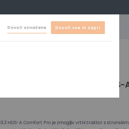
041 644 044
Dovoli označene
Dovoli vse in zapri
o@zak-ljubljana.si
izdelki
0
or solo® by AL-KO T 15-93.3 HDS-
o
93.3 HDS-A Comfort Pro je zmogljiv vrtni traktor s stransk