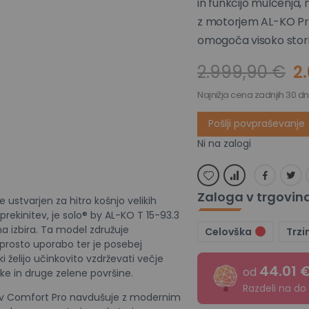
in funkcijo mulčenja, 
z motorjem AL-KO Pro
omogoča visoko stori
lo® by AL-KO T 15-93.3
2.999,90 €
2
Comfort Pro
Najnižja cena zadnjih 30 dn
Pošlji povpraševanje
Ni na zalogi
Zaloga v trgovin
je ustvarjen za hitro košnjo velikih
rekinitev, je solo® by AL-KO T 15-93.3
a izbira. Ta model združuje
Celovška
Trzi
eprosto uporabo ter je posebej
 želijo učinkovito vzdrževati večje
44.01 
od
ike in druge zelene površine.
Razdeli na do
jev Comfort Pro navdušuje z modernim