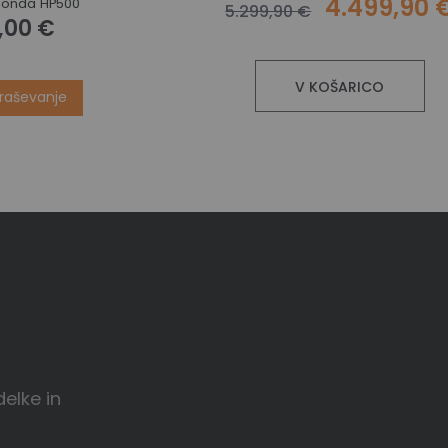
4.499,90 
 Honda HP500
5.299,90 €
,00 €
V KOŠARICO
praševanje
delke in