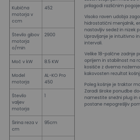
prilagodi različnim pogo
Kubična
452
motorja v
Visoko raven udobja zagot
ccm
hidrostatični menjalnik,
nastavljiv sedež in nizek 
Število gibov
2900
Upravljanje je intuitivno i
motorja
intervali.
o/min
Velike 18-palčne zadnje 
oprijem in stabilnost na r
Moč v kW
8.5 KW
kosišče z dvema nožema pa
kakovosten rezultat košnj
Model
AL-KO Pro
motorja
450
Poleg košnje je traktor mo
Zaradi široke ponudbe d
Število
1
namestite snežni plug in 
valjev
postane nepogrešljiv pomo
motorja
Širina reza v
95cm
cm