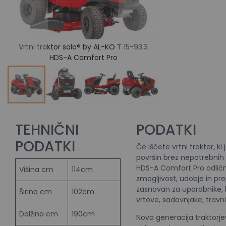
Vrtni traktor solo® by AL-KO T 15-93.3
Vrtni traktor so
HDS-A Comfort Pro
HDS-A 
TEHNIČNI
PODATKI
PODATKI
Če iščete vrtni traktor, ki 
površin brez nepotrebnih p
HDS-A Comfort Pro odličn
Višina cm
114cm
zmogljivost, udobje in pr
zasnovan za uporabnike, ki
Širina cm
102cm
vrtove, sadovnjake, travn
Dolžina cm
190cm
Nova generacija traktor