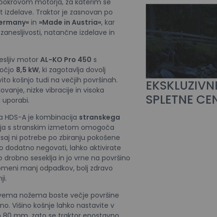
pokrovom motorja, za katerim se
t izdelave. Traktor je zasnovan po
Germany«
in
»Made in Austria«
, kar
zanesljivosti, natančne izdelave in
esljiv motor
AL-KO Pro 450
s
močjo
8,5 kW
, ki zagotavlja dovolj
vito košnjo tudi na večjih površinah.
EKSKLUZIVN
ovanje, nizke vibracije in visoka
SPLETNE CE
i uporabi.
a HDS-A je kombinacija
stranskega
nja s stranskim izmetom omogoča
vi, saj ni potrebe po zbiranju pokošene
to dodatno negovati, lahko aktivirate
o drobno seseklja in jo vrne na površino
pomeni manj odpadkov, bolj zdravo
ji.
vema nožema boste večje površine
no. Višino košnje lahko nastavite v
n 80 mm, zato se traktor enostavno