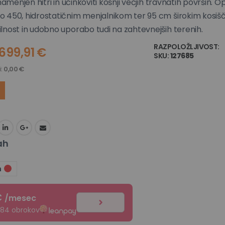
namenjen hitri in učinkoviti košnji večjih travnatih površin. O
 450, hidrostatičnim menjalnikom ter 95 cm širokim kosiš
lnost in udobno uporabo tudi na zahtevnejših terenih.
RAZPOLOŽLJIVOST:
N
.699,91 €
SKU
127685
i:
0,00 €
ah
n
€
/mesec
 84 obrokov