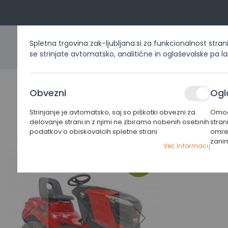
Spletna trgovina zak-ljubljana.si za funkcionalnost stran
se strinjate avtomatsko, analitične in oglaševalske pa l
DOMOV
IZDELKI PO KATEG
Obvezni
Ogl
Strinjanje je avtomatsko, saj so piškotki obvezni za
Omogo
Home
Izdelki po kategorijah
Sedežne kosilnice
Tr
delovanje strani in z njimi ne zbiramo nobenih osebnih
stran
podatkov o obiskovalcih spletne strani
omrež
zani
Preskoči
Preskoči
Več Informacij
na
na
-10%
konec
začetek
galerije
galerije
slik
slik