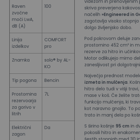
videzom in prenovljenim 
Raven
100
skriva preverjena kakovos
zvočne
načelih
»Engineered in 
moči LwA,
zagotavlja visoko stopnjo 
dB (A)
dolgo življenjsko dobo.
Pod pokrovom deluje zan
Linija
COMFORT
prostornino 452 cm³ in 
izdelkov
pro
rezerve za hitro in učinko
Motor odlikujejo mirno del
Znamka
solo® by AL-
zanesljivost pri dolgotrajn
KO
Največja prednost model
Tip pogona
Bencin
izmeta in mulčenja
. Koš
hitro delo tudi v višji tra
Prostornina
7L
mase v koš. Če želite tra
rezervoarja
funkcijo mulčenja, ki trav
za gorivo v
kot naravno gnojilo. To 
litrih
trato in manj dela po košn
S širino košnje
95 cm
in d
Električni
Da
pokosili hitro in enakomer
zagon
šestih stopnjah med 30 i