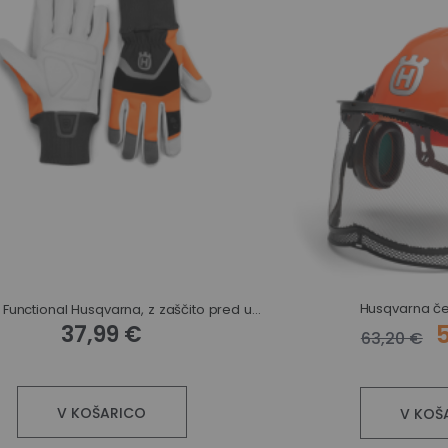
Husqvarna če
Rokavice Functional Husqvarna, z zaščito pred urezom
37,99 €
63,20 €
V KOŠARICO
V KOŠ