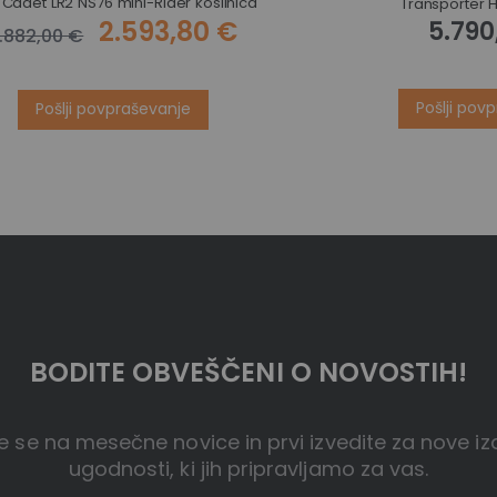
Cadet LR2 NS76 mini-Rider kosilnica
Transporter
2.593,80 €
5.790
.882,00 €
Pošlji pov
Pošlji povpraševanje
BODITE OBVEŠČENI O NOVOSTIH!
te se na mesečne novice in prvi izvedite za nove iz
ugodnosti, ki jih pripravljamo za vas.