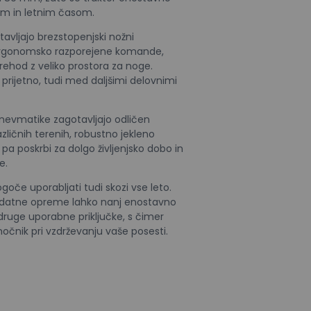
jem in letnim časom.
avljajo brezstopenjski nožni
 ergonomsko razporejene komande,
prehod z veliko prostora za noge.
n prijetno, tudi med daljšimi delovnimi
pnevmatike zagotavljajo odličen
azličnih terenih, robustno jekleno
 poskrbi za dolgo življenjsko dobo in
e.
goče uporabljati tudi skozi vse leto.
odatne opreme lahko nanj enostavno
druge uporabne priključke, s čimer
čnik pri vzdrževanju vaše posesti.