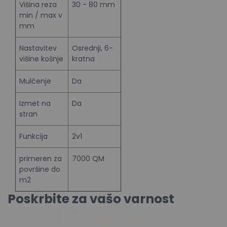
Višina reza
30 - 80 mm
min / max v
mm
Nastavitev
Osrednji, 6-
višine košnje
kratna
Mulčenje
Da
Izmet na
Da
stran
Funkcija
2v1
primeren za
7000 QM
površine do
m2
Poskrbite za vašo varnost