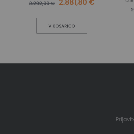
2.881,80 €
Cub 
3.202,00 €
2
V KOŠARICO
Prijavi