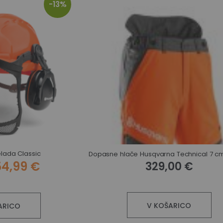
-13%
lada Classic
54,99 €
329,00 €
V KOŠARICO
ARICO