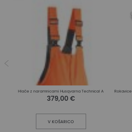
Gozdarske rokavice Husqvarna Technical z zaščito proti urezu
Hlače z naramnicami Husqvarna Technical A
379,00 €
V KOŠARICO