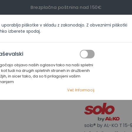
Brezplačna poštnina nad 150€
i uporablja piškotke v skladu z zakonodajo. Z obveznimi piškotki
inf
ahko izberete spodaj.
ORIJAH
AKCIJE
SERVIS
KONTAKT
aševalski
čajo objavo naših oglasov tako na naši spletni
aktorske kosilnice
Vrtni traktor solo® by AL-KO T 15-93.3 HDS-A Comfort Pro
i kot tudi na drugih spletnih straneh in družbenih
jih, in sicer tako, da so ti prilagojeni vašim
manjem
Vrtni trakt
Več Informacij
Comfort Pr
solo® by AL-KO T 15-