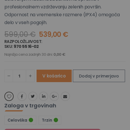
profesionalnem vzdrževanju zelenih površin.
Odpornost na vremenske razmere (IPX4) omogoča
delo v vseh pogojih.
599,00 €
539,00 €
RAZPOLOŽLJIVOST:
NA ZALOGI
SKU
970 55 16-02
Najnižja cena zadnjih 30 dni:
0,00 €
V košarico
Dodaj v primerjavo
Zaloga v trgovinah
Celovška
Trzin