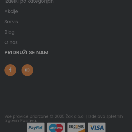
Izdelki po kategorijah
Akcije
Servis
Blog
O nas
PRIDRUŽI SE NAM
Vse pravice pridržane © 2025 Žak d.o.o. | Izdelava spletnih
trgovin
Positiva
.