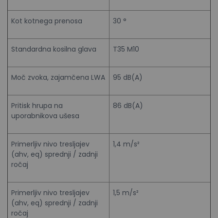
Kot kotnega prenosa
30 °
Standardna kosilna glava
T35 M10
Moč zvoka, zajamčena LWA
95 dB(A)
Pritisk hrupa na
86 dB(A)
uporabnikova ušesa
Primerljiv nivo tresljajev
1,4 m/s²
(ahv, eq) sprednji / zadnji
ročaj
Primerljiv nivo tresljajev
1,5 m/s²
(ahv, eq) sprednji / zadnji
ročaj