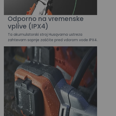
Odporno na vremenske
vplive (IPX4)
Ta akumulatorski stroj Husqvarna ustreza
zahtevam sopnje zaščite pred vdorom vode IPX4.