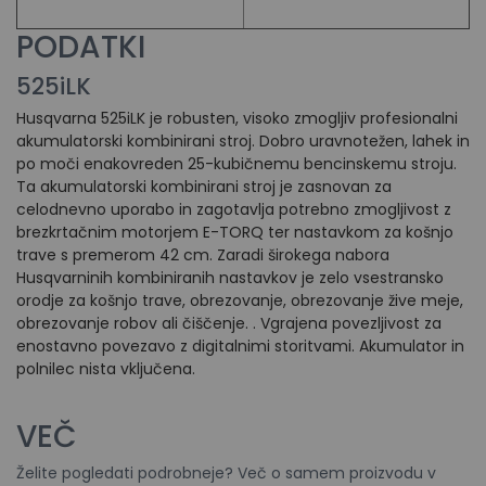
PODATKI
525iLK
Husqvarna 525iLK je robusten, visoko zmogljiv profesionalni
akumulatorski kombinirani stroj. Dobro uravnotežen, lahek in
po moči enakovreden 25-kubičnemu bencinskemu stroju.
Ta akumulatorski kombinirani stroj je zasnovan za
celodnevno uporabo in zagotavlja potrebno zmogljivost z
brezkrtačnim motorjem E-TORQ ter nastavkom za košnjo
trave s premerom 42 cm. Zaradi širokega nabora
Husqvarninih kombiniranih nastavkov je zelo vsestransko
orodje za košnjo trave, obrezovanje, obrezovanje žive meje,
obrezovanje robov ali čiščenje. . Vgrajena povezljivost za
enostavno povezavo z digitalnimi storitvami. Akumulator in
polnilec nista vključena.
VEČ
Želite pogledati podrobneje? Več o samem proizvodu v