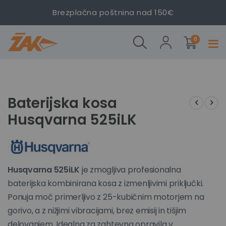
Brezplačna poštnina nad 150€
Baterijska
Baterijska
izdelki
kosa
kosa
0
Prekl
Husqvarna
Husqvarna
navig
525iLK
525iLK
Preskoči
Preskoči
na
na
konec
začetek
Baterijska kosa
galerije
galerije
Husqvarna 525iLK
slik
slik
Husqvarna 525iLK
je zmogljiva profesionalna
baterijska kombinirana kosa z izmenljivimi priključki.
Ponuja moč primerljivo z 25-kubičnim motorjem na
gorivo, a z nižjimi vibracijami, brez emisij in tišjim
delovanjem. Idealna za zahtevna opravila v