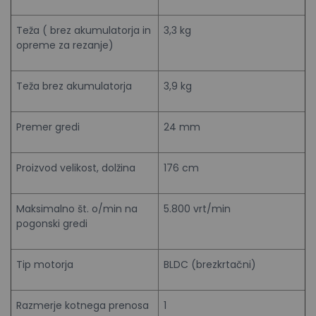
Teža ( brez akumulatorja in
3,3 kg
opreme za rezanje)
Teža brez akumulatorja
3,9 kg
Premer gredi
24 mm
Proizvod velikost, dolžina
176 cm
Maksimalno št. o/min na
5.800 vrt/min
pogonski gredi
Tip motorja
BLDC (brezkrtačni)
Razmerje kotnega prenosa
1