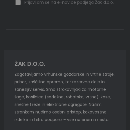
Prijavljam se na e-novice podjetja Žak d.o.o.
ŽAK D.O.O.
Zagotavljamo vrhunske gozdarske in vrtne stroje,
pribor, zaščitno opremo, ter rezervne dele in
zanesljiv servis. Smo strokovnjaki za motorne
žage, kosilnice (sedežne, robotske, vrtne), kose,
snežne freze in električne agregate. Našim
strankam nudimo osebni pristop, kakovostne
izdelke in hitro podporo – vse na enem mestu.