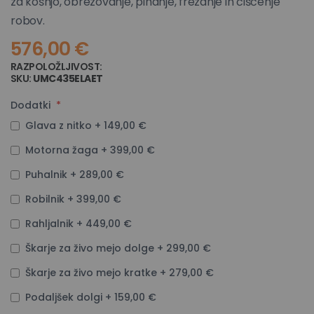
za košnjo, obrezovanje, pihanje, frezanje in čiščenje
robov.
576,00 €
RAZPOLOŽLJIVOST:
NA ZALOGI
SKU
UMC435ELAET
Dodatki
Glava z nitko
+
149,00 €
Motorna žaga
+
399,00 €
Puhalnik
+
289,00 €
Robilnik
+
399,00 €
Rahljalnik
+
449,00 €
Škarje za živo mejo dolge
+
299,00 €
Škarje za živo mejo kratke
+
279,00 €
Podaljšek dolgi
+
159,00 €