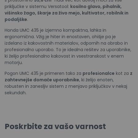
priključke v sistemu Versatool:
kosilno glavo, pihalnik,
višinsko žago, škarje za živo mejo, kultivator, robilnik in
podaljške
.
Honda UMC 435 je izjemno kompaktna, lahka in
ergonomična. Vžig je hiter in enostaven, ohišje pa je
izdelano iz kakovostnih materialov, odpornih na obrabo in
profesionalno uporabo. To je idealna rešitev za uporabnike,
ki želijo profesionalno kakovost in vsestranskost v enem
motorju.
Pogon UMC 435 je primeren tako za
profesionalce
kot za
z
zahtevnejše domače uporabnike
, ki želijo enoten,
robusten in zanesljiv sistem z menjavo priključkov v nekaj
sekundah.
Poskrbite za vašo varnost