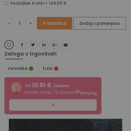
Podaljšek kratki
+
144,00 €
V košarico
Dodaj v primerjavo
Zaloga v trgovinah
Celovška
Trzin
10.91 €
od
/mesec
Razdeli na do 72 obrokov