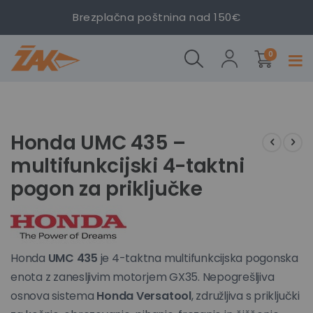
Honda UMC
Brezplačna poštnina nad 150€
435 –
multifunkcijski
izdelki
Kombinirana
4-taktni
0
Prekl
kosa Honda
pogon za
navig
UMC 435
priključke
Preskoči
Preskoči
na
na
konec
začetek
Honda UMC 435 –
galerije
galerije
multifunkcijski 4-taktni
slik
slik
pogon za priključke
Honda
UMC 435
je 4-taktna multifunkcijska pogonska
enota z zanesljivim motorjem GX35. Nepogrešljiva
osnova sistema
Honda Versatool
, združljiva s priključki