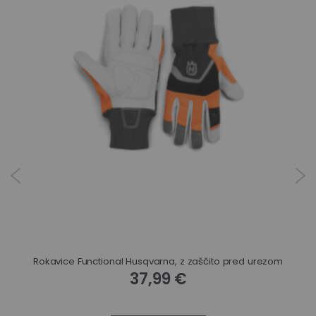
Dopasne hlače Husqvarna Technical 7 cm daljše hlačnice
Rokavice Functional Husqvarna, z zaščito pred urezom
37,99 €