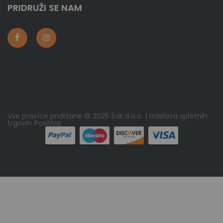
PRIDRUŽI SE NAM
Vse pravice pridržane © 2025 Žak d.o.o. | Izdelava spletnih
trgovin
Positiva
.