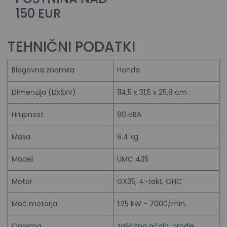
150 EUR
TEHNIČNI PODATKI
Blagovna znamka
Honda
Dimenzija (DxŠxV)
114,5 x 31,5 x 25,8 cm
Hrupnost
90 dBA
Masa
6.4 kg
Model
UMC 435
Motor
GX35, 4-takt, OHC
Moč motorja
1.25 kW - 7000/min.
Oprema
zaščitna očala, orodje