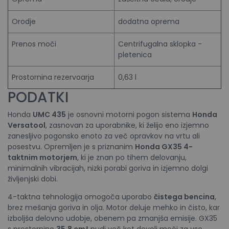
Orodje
dodatna oprema
Prenos moči
Centrifugalna sklopka -
pletenica
Prostornina rezervoarja
0,63 l
PODATKI
Honda
UMC 435
je osnovni motorni pogon sistema
Honda
Versatool
, zasnovan za uporabnike, ki želijo eno izjemno
zanesljivo pogonsko enoto za več opravkov na vrtu ali
posestvu. Opremljen je s priznanim
Honda GX35 4-
taktnim motorjem
, ki je znan po tihem delovanju,
minimalnih vibracijah, nizki porabi goriva in izjemno dolgi
življenjski dobi.
4-taktna tehnologija omogoča uporabo
čistega bencina
,
brez mešanja goriva in olja. Motor deluje mehko in čisto, kar
izboljša delovno udobje, obenem pa zmanjša emisije. GX35
s prostornino
35,8 cm³
nudi več kot dovolj moči za vse