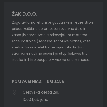
ŽAK D.O.O.
Zagotavljamo vrhunske gozdarske in vrtne stroje,
pribor, zaščitno opremo, ter rezervne dele in
zanesljiv servis. Smo strokovnjaki za motorne
žage, kosilnice (sedežne, robotske, vrtne), kose,
snežne freze in električne agregate. Našim
strankam nudimo osebni pristop, kakovostne
izdelke in hitro podporo – vse na enem mestu.
POSLOVALNICA LJUBLJANA
Celovška cesta 291,
1000 Ljubljana